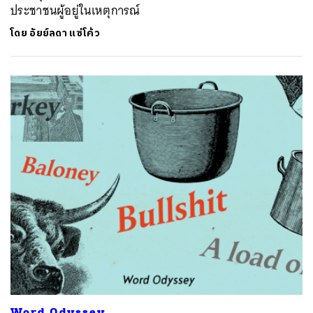
ประชาชนผู้อยู่ในเหตุการณ์
โดย
อัยย์ลดา แซ่โค้ว
Word Odyssey