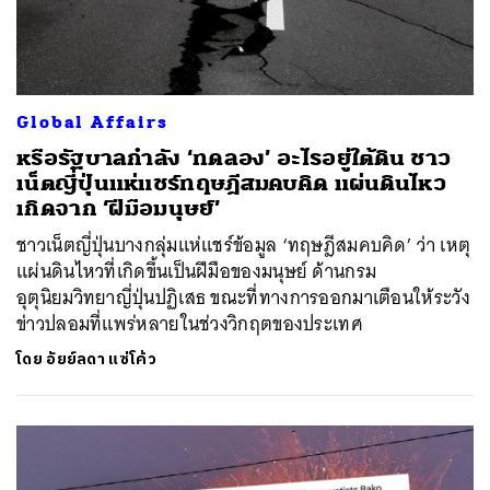
Global Affairs
หรือรัฐบาลกำลัง ‘ทดลอง’ อะไรอยู่ใต้ดิน ชาว
เน็ตญี่ปุ่นแห่แชร์ทฤษฎีสมคบคิด แผ่นดินไหว
เกิดจาก ‘ฝีมือมนุษย์’
ชาวเน็ตญี่ปุ่นบางกลุ่มแห่แชร์ข้อมูล ‘ทฤษฎีสมคบคิด’ ว่า เหตุ
แผ่นดินไหวที่เกิดขึ้นเป็นฝีมือของมนุษย์ ด้านกรม
อุตุนิยมวิทยาญี่ปุ่นปฏิเสธ ขณะที่ทางการออกมาเตือนให้ระวัง
ข่าวปลอมที่แพร่หลายในช่วงวิกฤตของประเทศ
โดย
อัยย์ลดา แซ่โค้ว