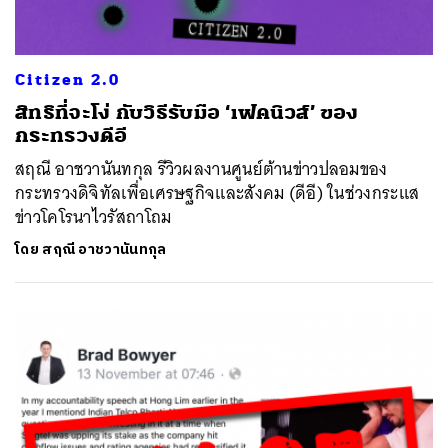
Citizen 2.0
สิทธิที่จะโง่ กับวิธีรับมือ ‘เฟคนิวส์’ ของ
กระทรวงดีอี
สฤณี อาชวานันทกุล รีวิวผลงานศูนย์ต้านข่าวปลอมของ
กระทรวงดิจิทัลเพื่อเศรษฐกิจและสังคม (ดีอี) ในช่วงกระแส
ข่าวโคโรนาไวรัสถาโถม
โดย
สฤณี อาชวานันทกุล
ค้นหา
SHARE
TWEET
LINE
EMAIL