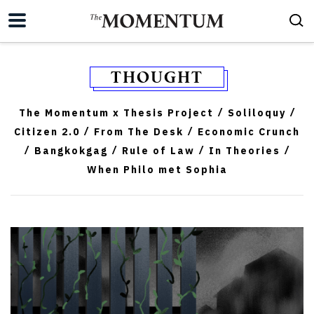
THOUGHT
The Momentum x Thesis Project
Soliloquy
/
/
Citizen 2.0
From The Desk
Economic Crunch
/
/
Bangkokgag
Rule of Law
In Theories
/
/
/
/
When Philo met Sophia