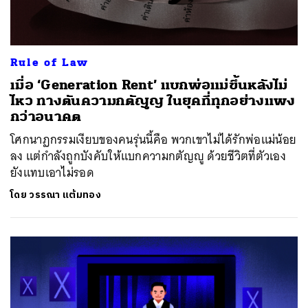
Rule of Law
เมื่อ ‘Generation Rent’ แบกพ่อแม่ขึ้นหลังไม่
ไหว ทางตันความกตัญญู ในยุคที่ทุกอย่างแพง
กว่าอนาคต
โศกนาฏกรรมเงียบของคนรุ่นนี้คือ พวกเขาไม่ได้รักพ่อแม่น้อย
ลง แต่กำลังถูกบังคับให้แบกความกตัญญู ด้วยชีวิตที่ตัวเอง
ยังแทบเอาไม่รอด
ค้นหา
โดย
วรรณา แต้มทอง
SHARE
TWEET
LINE
EMAIL