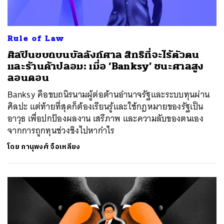
Rule of Law
ศิลปินขบถบนบัลลังก์ศาล สิทธิที่จะไร้ตัวตน
และร้านค้าปลอม: เมื่อ ‘Banksy’ ชนะศาลสูง
ลอนดอน
Banksy คือขบถนิรนามผู้ต่อต้านอำนาจรัฐและระบบทุนผ่าน
ศิลปะ แต่ท้ายที่สุดก็ต้องเรียนรู้และใช้กฎหมายของรัฐเป็น
อาวุธ เพื่อปกป้องผลงาน เสรีภาพ และความลับของตนเอง
จากการถูกทุนช่วงชิงไปหากำไร
โดย
ภานุพงศ์ จือเหลียง