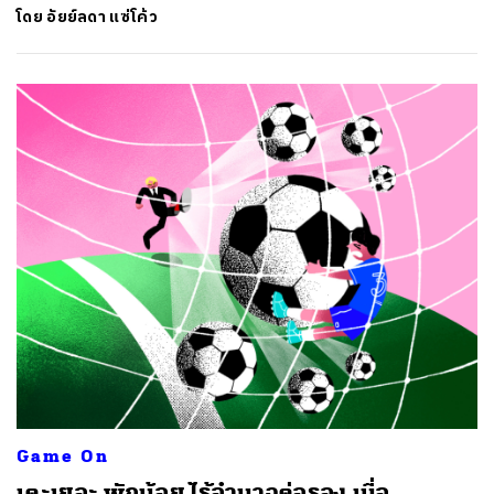
โดย
อัยย์ลดา แซ่โค้ว
Game On
เตะเยอะ พักน้อย ไร้อำนาจต่อรอง เมื่อ