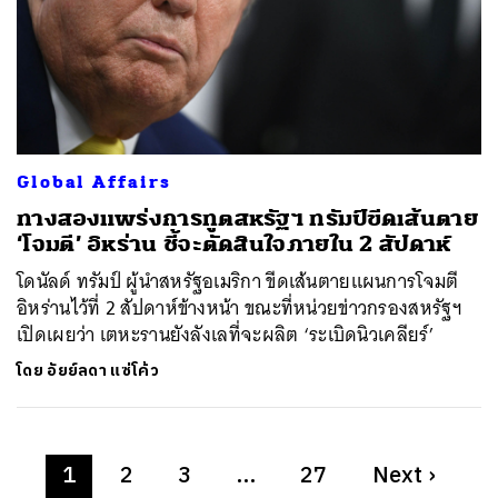
Global Affairs
ทางสองแพร่งการทูตสหรัฐฯ ทรัมป์ขีดเส้นตาย
‘โจมตี’ อิหร่าน ชี้จะตัดสินใจภายใน 2 สัปดาห์
โดนัลด์ ทรัมป์ ผู้นำสหรัฐอเมริกา ขีดเส้นตายแผนการโจมตี
อิหร่านไว้ที่ 2 สัปดาห์ข้างหน้า ขณะที่หน่วยข่าวกรองสหรัฐฯ
เปิดเผยว่า เตหะรานยังลังเลที่จะผลิต ‘ระเบิดนิวเคลียร์’
โดย
อัยย์ลดา แซ่โค้ว
1
2
3
…
27
Next
›