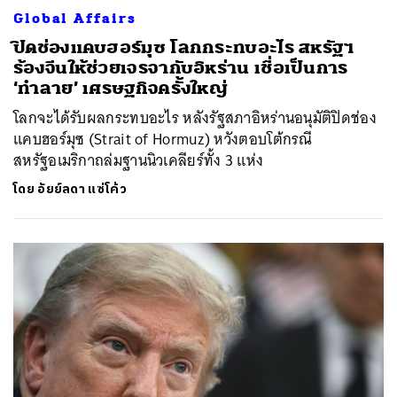
Global Affairs
ปิดช่องแคบฮอร์มุซ โลกกระทบอะไร สหรัฐฯ
ร้องจีนให้ช่วยเจรจากับอิหร่าน เชื่อเป็นการ
‘ทำลาย’ เศรษฐกิจครั้งใหญ่
โลกจะได้รับผลกระทบอะไร หลังรัฐสภาอิหร่านอนุมัติปิดช่อง
แคบฮอร์มุซ (Strait of Hormuz) หวังตอบโต้กรณี
สหรัฐอเมริกาถล่มฐานนิวเคลียร์ทั้ง 3 แห่ง
โดย
อัยย์ลดา แซ่โค้ว