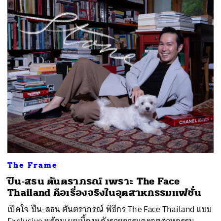
The Frame
ปืน-สธน ตันตราภรณ์ เพราะ The Face
Thailand คือเรื่องจริงในอุตสาหกรรมแฟชั่น
เปิดใจ ปืน-สธน ตันตราภรณ์ พิธีกร The Face Thailand แบบ
Exclusive พร้อมเผยเบื้องหลังรายการและอุตสาหกรรม