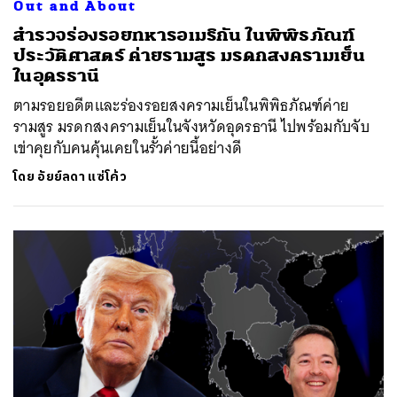
Out and About
สำรวจร่องรอยทหารอเมริกัน ในพิพิธภัณฑ์
ประวัติศาสตร์ ค่ายรามสูร มรดกสงครามเย็น
ในอุดรธานี
ตามรอยอดีตและร่องรอยสงครามเย็นในพิพิธภัณฑ์ค่าย
รามสูร มรดกสงครามเย็นในจังหวัดอุดรธานี ไปพร้อมกับจับ
เข่าคุยกับคนคุ้นเคยในรั้วค่ายนี้อย่างดี
โดย
อัยย์ลดา แซ่โค้ว
ค้นหา
SHARE
TWEET
LINE
EMAIL