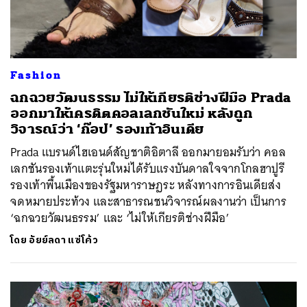
Fashion
ฉกฉวยวัฒนธรรม ไม่ให้เกียรติช่างฝีมือ Prada
ออกมาให้เครดิตคอลเลกชันใหม่ หลังถูก
วิจารณ์ว่า ‘ก๊อป’ รองเท้าอินเดีย
Prada แบรนด์ไฮเอนด์สัญชาติอิตาลี ออกมายอมรับว่า คอล
เลกชันรองเท้าแตะรุ่นใหม่ได้รับแรงบันดาลใจจากโกลฮาปูรี
รองเท้าพื้นเมืองของรัฐมหาราษฏระ หลังทางการอินเดียส่ง
จดหมายประท้วง และสาธารณชนวิจารณ์ผลงานว่า เป็นการ
‘ฉกฉวยวัฒนธรรม’ และ ‘ไม่ให้เกียรติช่างฝีมือ’
โดย
อัยย์ลดา แซ่โค้ว