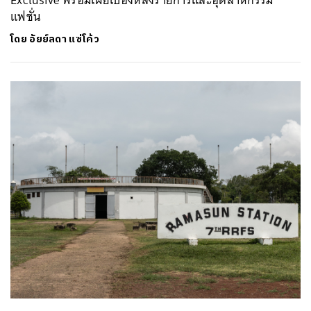
แฟชั่น
โดย
อัยย์ลดา แซ่โค้ว