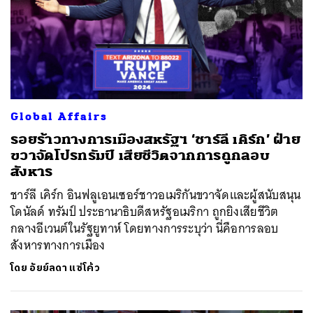
Global Affairs
รอยร้าวทางการเมืองสหรัฐฯ ‘ชาร์ลี เคิร์ก’ ฝ่าย
ขวาจัดโปรทรัมป์ เสียชีวิตจากการถูกลอบ
สังหาร
ชาร์ลี เคิร์ก อินฟลูเอนเซอร์ชาวอเมริกันขวาจัดและผู้สนับสนุน
โดนัลด์ ทรัมป์ ประธานาธิบดีสหรัฐอเมริกา ถูกยิงเสียชีวิต
กลางอีเวนต์ในรัฐยูทาห์ โดยทางการระบุว่า นี่คือการลอบ
สังหารทางการเมือง
โดย
อัยย์ลดา แซ่โค้ว