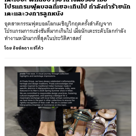
โปรแกรมฟุตบอลที่เยอะเกินไป กำลังทำร้ายนัก
เตะและวงการลูกหนัง
อุตสาหกรรมฟุตบอลโลกเผชิญวิกฤตครั้งสำคัญจาก
โปรแกรมการแข่งขันที่มากเกินไป เมื่อนักเตะระดับโลกกำลัง
ทำงานหนักมากที่สุดในประวัติศาสตร์
โดย
อัยย์ลดา แซ่โค้ว