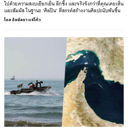
ไปด้วยความสงบเยือกเย็น ลึกซึ้ง และจริงจังกว่าที่คุณเคยเห็น
และสัมผัส ในฐานะ ‘ศิลปิน’ ที่สรรค์สร้างงานศิลปะนับพันชิ้น
โดย
อัยย์ลดา แซ่โค้ว