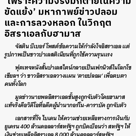
‘เพราะความจริงมักตายในความ
ขัดแย้ง’ มหากาพย์ข่าวปลอม
และการลวงหลอก ในวิกฤต
อิสราเอลกับฮามาส
จัสติน บีเบอร์ โพสต์ข้อความให้กำลังใจอิสราเอล แต่
รูปภาพเป็นชาวปาเลสติเนียนที่ถูกใช้ความรุนแรง
ฟุตเทจหนังสั้นปาเลสไตน์กลายเป็นเฟกนิวส์ในโลกโซ
เชียลฯ ว่า ชาวอิสราเอลวางแผน ‘ตายปลอม’ เพื่อตบตา
คนทั้งโลก
มูลข่าวนายพลอิสราเอลชั้นสูงถูกจับตัวโดยฮามาส
แท้จริงคือวิดีโอที่อดีตผู้นำนากอร์โน-คาราบัค ถูกจับตัว
เอกสารที่โจ ไบเดน ให้ความช่วยเหลือทางการเงินกับ
ยูเครน 400 ล้านดอลลาร์สหรัฐฯ ถูกบิดเบือนว่า สหรัฐฯ ให้
เงินช่วยเหลืออิสราเอล 8,000 ล้านดอลลาร์สหรัฐฯ