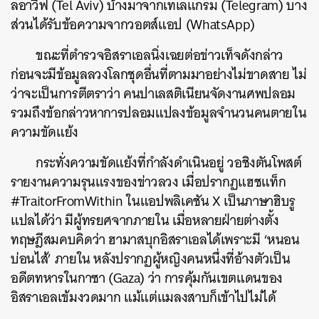
ลอาวีฟ (Tel Aviv) บ้างมาจากเทเลแกรม (Telegram) บาง
ส่วนได้รับข้อความจากวอตส์แอป (WhatsApp)
ขณะที่ตำรวจอิสราเอลนิ่งเฉยต่อข่าวเท็จดังกล่าว
ก่อนจะมีข้อมูลลวงโลกชุดอื่นที่ตามมาอย่างไม่ขาดสาย ไม่
ว่าจะเป็นการตีตราว่า คนปาเลสติเนียนจัดงานศพปลอม
รวมถึงข้อกล่าวหาการปลอมแปลงข้อมูลจำนวนคนตายใน
ความขัดแย้ง
กระทั่งความขัดแย้งที่กำลังดำเนินอยู่ วอชิงตันโพสต์
รายงานความรุนแรงของข่าวลวง เมื่อปรากฏแฮชแท็ก
#TraitorFromWithin ในแอปพลิเคชัน X เป็นภาษาฮิบรู
แปลได้ว่า มีผู้ทรยศจากภายใน เมื่อหลายฝ่ายต่างตั้ง
ทฤษฎีสมคบคิดว่า ฮามาสบุกอิสราเอลได้เพราะมี ‘หนอน
บ่อนไส้’ ภายใน หลังปรากฏผู้หญิงคนหนึ่งที่อ้างตัวเป็น
อดีตทหารในกาซา (Gaza) ว่า การคุ้มกันเขตแดนของ
อิสราเอลเข้มงวดมาก แม้แต่แมลงสาบก็เข้าไปไม่ได้