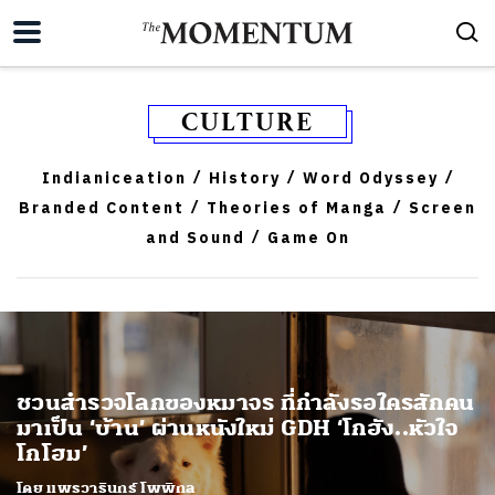
CULTURE
Indianiceation
History
Word Odyssey
/
/
/
Branded Content
Theories of Manga
Screen
/
/
and Sound
Game On
/
ชวนสำรวจโลกของหมาจร ที่กำลังรอใครสักคน
มาเป็น ‘บ้าน’ ผ่านหนังใหม่ GDH ‘โกฮัง..หัวใจ
โกโฮม’
โดย แพรวารินทร์ โพพิทูล