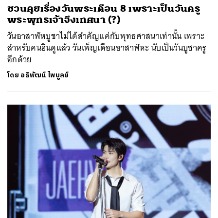
ชวนคุยเรื่องวันพระเดือน 8 เพราะเป็นวันครู
พระพุทธเจ้าจึงเทศนา (?)
วันอาสาฬหบูชาไม่ได้สำคัญแค่กับพุทธศาสนาเท่านั้น เพราะ
สำหรับคนฮินดูแล้ว วันเพ็ญเดือนอาสาฬหะ นับเป็นวันบูชาครู
อีกด้วย
โดย
อธิพัฒน์ ไพบูลย์