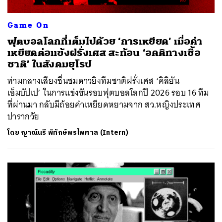
Game On
ฟุตบอลโลกที่เต็มไปด้วย ‘การเหยียด’ เมื่อคำ
เหยียดต่อแข้งฝรั่งเศส สะท้อน ‘อคติทางเชื้อ
ชาติ’ ในสังคมยุโรป
ท่ามกลางเสียงชื่นชมดาวยิงทีมชาติฝรั่งเศส ‘คิลิยัน
เอ็มบัปเป’ ในการแข่งขันรอบฟุตบอลโลกปี 2026 รอบ 16 ทีม
ที่ผ่านมา กลับมีถ้อยคำเหยียดหยามจาก สว.หญิงประเทศ
ปารากวัย
โดย
ญาณ์นรี พิทักษ์พรไพศาล (Intern)