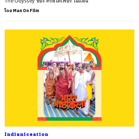
The Odyssey ของ คริสโตเฟอร์ โนแลน
โดย
Man On Film
Indianiceation