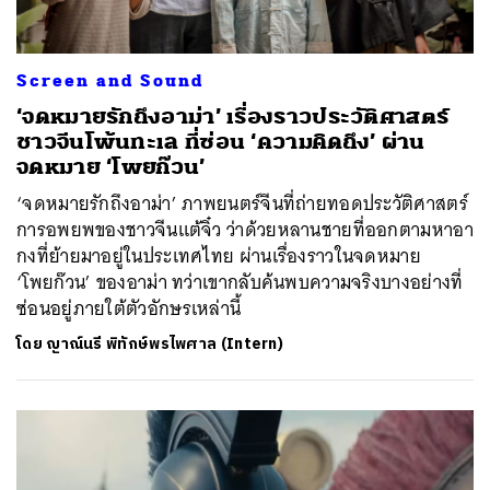
Screen and Sound
‘จดหมายรักถึงอาม่า’ เรื่องราวประวัติศาสตร์
ชาวจีนโพ้นทะเล ที่ซ่อน ‘ความคิดถึง’ ผ่าน
จดหมาย ‘โพยก๊วน’
‘จดหมายรักถึงอาม่า’ ภาพยนตร์จีนที่ถ่ายทอดประวัติศาสตร์
การอพยพของชาวจีนแต้จิ๋ว ว่าด้วยหลานชายที่ออกตามหาอา
กงที่ย้ายมาอยู่ในประเทศไทย ผ่านเรื่องราวในจดหมาย
‘โพยก๊วน’ ของอาม่า ทว่าเขากลับค้นพบความจริงบางอย่างที่
ซ่อนอยู่ภายใต้ตัวอักษรเหล่านี้
โดย
ญาณ์นรี พิทักษ์พรไพศาล (Intern)