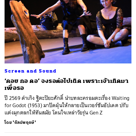
Screen and Sound
‘คอย กอ ดอ’ จงรอต่อไปเถิด เพราะเจ้าเกิดมา
เพื่อรอ
ปี 2569 ดำเกิง ฐิตะปิยะศักดิ์ นำบทละครอมตะเรื่อง Waiting
for Godot (1953) มาปัดฝุ่นให้กลายเป็นเวอร์ชันอัปเดต ปรับ
แต่งมุกตลกให้ทันสมัย โดนใจเหล่าวัยรุ่น Gen Z
โดย
'กัลปพฤกษ์'