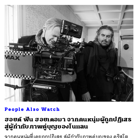
People Also Watch
ฮอยต์ ฟัน ฮอยเตอมา จากคนหนุ่มผู้ถูกปฏิเสธ
สู่ผู้กำกับภาพคู่บุญของโนแลน
จากคนหนุ่มที่เคยถูกปฏิเสธ สู่ผู้กำกับภาพคู่บุญของ คริสโต