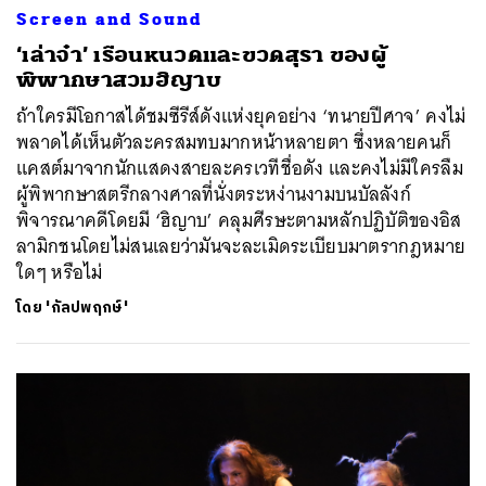
Screen and Sound
‘เล่าจ๋า’ เรือนหนวดและขวดสุรา ของผู้
พิพากษาสวมฮิญาบ
ถ้าใครมีโอกาสได้ชมซีรีส์ดังแห่งยุคอย่าง ‘ทนายปีศาจ’ คงไม่
พลาดได้เห็นตัวละครสมทบมากหน้าหลายตา ซึ่งหลายคนก็
แคสต์มาจากนักแสดงสายละครเวทีชื่อดัง และคงไม่มีใครลืม
ผู้พิพากษาสตรีกลางศาลที่นั่งตระหง่านงามบนบัลลังก์
พิจารณาคดีโดยมี ‘ฮิญาบ’ คลุมศีรษะตามหลักปฏิบัติของอิส
ลามิกชนโดยไม่สนเลยว่ามันจะละเมิดระเบียบมาตรากฎหมาย
ใดๆ หรือไม่
โดย
'กัลปพฤกษ์'