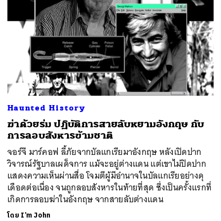
Haunted History
ฆ่าด้วยร่ม ปฏิบัติการสายลับหยามอังกฤษ กับ
การลอบสังหารข้ามชาติ
จอร์จี มาร์คอฟ ลี้ภัยจากบัลแกเรียมาอังกฤษ หลังเปิดปาก
วิจารณ์รัฐบาลเผด็จการ แม้จะอยู่ต่างแดน แต่เขาไม่ปิดปาก
แสดงความเห็นผ่านสื่อ โจมตีผู้มีอำนาจในบัลแกเรียอย่างดุ
เดือดต่อเนื่อง จนถูกลอบสังหารในท้ายที่สุด ซึ่งเป็นครั้งแรกที่
เกิดการลอบฆ่าในอังกฤษ จากสายลับต่างแดน
โดย
I’m John