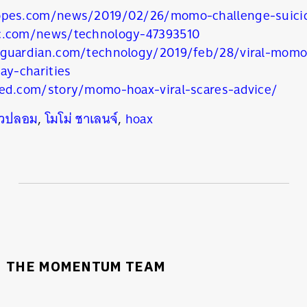
opes.com/news/2019/02/26/momo-challenge-suic
c.com/news/technology-47393510
guardian.com/technology/2019/feb/28/viral-momo-
ay-charities
ed.com/story/momo-hoax-viral-scares-advice/
าวปลอม
,
โมโม่ ชาเลนจ์
,
hoax
THE MOMENTUM TEAM