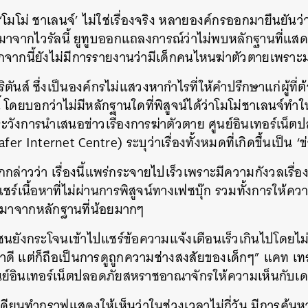
‘โมโม่ ชาเลนจ์’ ไม่ใช่เรื่องจริง หลายองค์กรออกมายืนยันว่
ะมาจากไวรัลนี้ ยูทูบออกแถลงการณ์ว่าไม่พบหลักฐานที่แส
อกจากนี้ยังไม่มีการรายงานว่ามีเด็กคนไหนฆ่าตัวตายเพรา
ันส์ ซึ่งเป็นองค์กรไม่แสวงหากำไรที่ให้คำปรึกษาแก่ผู้ที่ต
้ โดยบอกว่าไม่มีหลักฐานใดที่พิสูจน์ได้ว่าโมโม่ชาเลนจ์ทำ
ดระวังการนำเสนอข่าวเรื่องการฆ่าตัวตาย ศูนย์อินเทอร์เน
r Internet Centre) ระบุว่าเรื่องทั้งหมดที่เกิดขึ้นเป็น ‘
กกล่าวว่า เรื่องนี้แพร่กระจายไปเร็วเพราะมีความกังวลเร
์เนื้อหาที่ไม่ผ่านการพิสูจน์ทางเฟซบุ๊ก รวมทั้งการให้ควา
่งมาจากหลักฐานที่น้อยมากๆ
นยังกระโจนเข้าไปแชร์ข้อความแจ้งเตือนเร็วเกินไปโดยไม
ดี แต่ก็ถือเป็นการดูถูกความช่างสงสัยของเด็กๆ” แคท เทร
นย์อินเทอร์เน็ตปลอดภัยสหราชอาณาจักรให้ความเห็นกับเด
ดียนทำกราฟแสดงให้เห็นว่าในช่วงเวลาไม่กี่วัน มีการค้นหาเรื