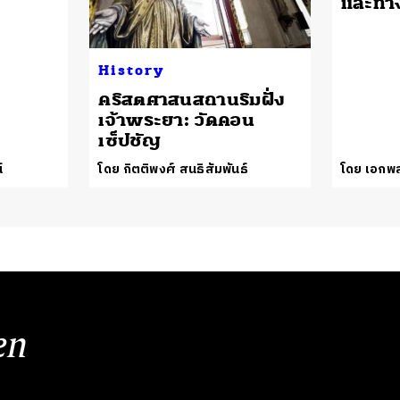
และทา
History
คริสตศาสนสถานริมฝั่ง
เจ้าพระยา: วัดคอน
เซ็ปชัญ
์
โดย กิตติพงศ์ สนธิสัมพันธ์
โดย เอกพ
en