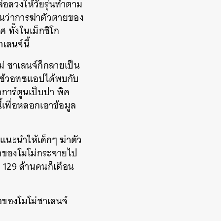
่อลวงให้วัยรุ่นทำตาม
ยันว่าการฆ่าตัวตายของ
 ทั้งในเม็กซิโก
เลนจ์นี้
ม่ ชาเลนจ์ก็กลายเป็น
 ที่ใช้วอทซแอปได้พบกับ
อการ์ตูนเป็บปา พิค
ี้เพื่อหลอกเอาข้อมูล
ึ่งแนะนำให้เด็กๆ ฆ่าตัว
หน้าของโมโม่กระจายไป
ม 129 ล้านคนก็เตือน
่อของโมโม่ชาเลนจ์