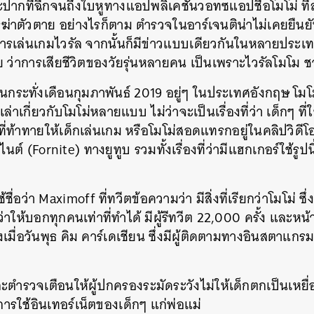
กที่ฉีกจนถึงใบหูทางแอปพลิเคชั่นวอทซแอปชื่อโมโม่ ที่ล
่การฆ่าตัวตาย อย่างไรก็ตาม ตำรวจในอาร์เจนติน่าไม่เคยยืน
รเล่นเกมไวรัล จากนั้นก็มีข่าวแบบเดียวกันในหลายประเทศ
 ว่าการเสียชีวิตของวัยรุ่นหลายคน เป็นเพราะไวรัลโมโม ชา
กระทั่งเดือนกุมภาพันธ์ 2019 อยู่ๆ ในประเทศอังกฤษ โมโ
องเล่าเกี่ยวกับโมโม่หลายแบบ ไม่ว่าจะเป็นเรื่องที่ว่า เด็กๆ
 ที่ท้าทายให้เด็กเล่นเกม หรือโมโม่สอดแทรกอยู่ในคลิปวิดีโ
ต์ (Fornite) ทางยูทูบ รวมทั้งเรื่องที่ว่ามีแฮกเกอร์ใช้รูปน
ช้ชื่อว่า Maximoff ที่ทวีตข้อความว่า มีสิ่งที่เรียกว่าโมโม่ ซ
่าให้บอกทุกคนเท่าที่ทำได้ มีผู้รีทวีต 22,000 ครั้ง และ
งเมื่อวันพุธ คิม คาร์เดเชียน ซึ่งมีผู้ติดตามทางอินสตาแกร
ะตำรวจเตือนให้ผู้ปกครองระมัดระวังไม่ให้เด็กตกเป็นเหยื
การใช้อินเทอร์เน็ตของเด็กๆ แก่พ่อแม่