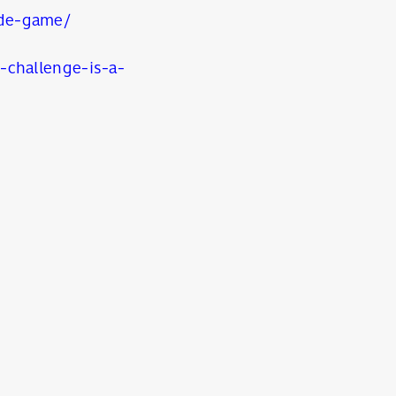
ide-game/
challenge-is-a-