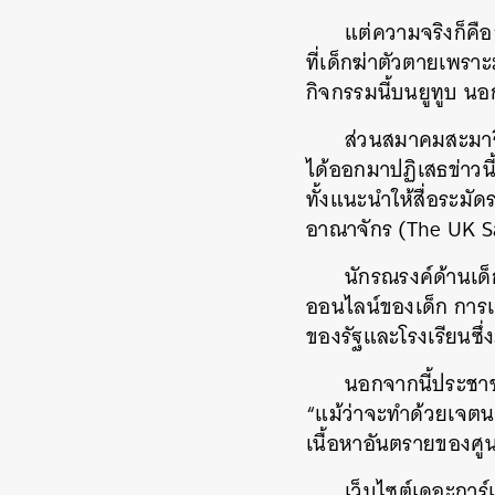
แต่ความจริงก็คือ
ที่เด็กฆ่าตัวตายเพรา
กิจกรรมนี้บนยูทูบ น
ส่วนสมาคมสะมาริต
ได้ออกมาปฏิเสธข่าวนี
ทั้งแนะนำให้สื่อระมั
อาณาจักร (The UK Safe
นักรณรงค์ด้านเด็
ออนไลน์ของเด็ก การแชร
ของรัฐและโรงเรียนซึ
นอกจากนี้ประชาช
“แม้ว่าจะทำด้วยเจตนา
เนื้อหาอันตรายของศู
เว็บไซต์เดอะการ์เ