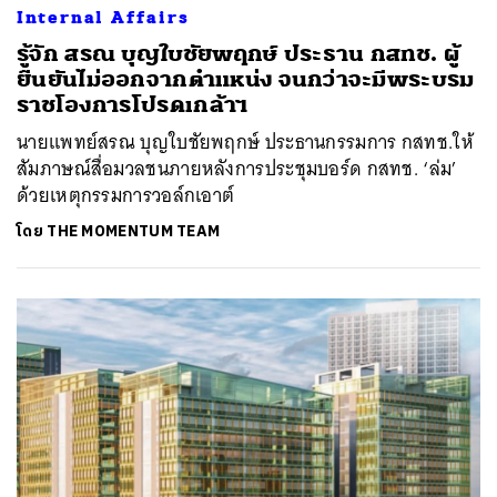
Internal Affairs
รู้จัก สรณ บุญใบชัยพฤกษ์ ประธาน กสทช. ผู้
ยืนยันไม่ออกจากตำแหน่ง จนกว่าจะมีพระบรม
ราชโองการโปรดเกล้าฯ
นายแพทย์สรณ บุญใบชัยพฤกษ์ ประธานกรรมการ กสทช.ให้
สัมภาษณ์สื่อมวลชนภายหลังการประชุมบอร์ด กสทช. ‘ล่ม’
ด้วยเหตุกรรมการวอล์กเอาต์
โดย
THE MOMENTUM TEAM