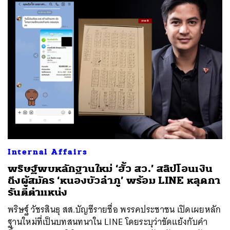
Internal Affairs
พริษฐ์พบหลักฐานใหม่ ‘ฮั้ว สว.’ สลิปโอนเงิน
ถึงผู้สมัคร ‘หนองบัวลำภู’ พร้อม LINE หลุดกา
รันตีตำแหน่ง
พริษฐ์ วัชรสินธุ สส.บัญชีรายชื่อ พรรคประชาชน เปิดเผยหลัก
ฐานใหม่ที่เป็นบทสนทนาใน LINE โดยระบุว่าขัดแย้งกับคำ