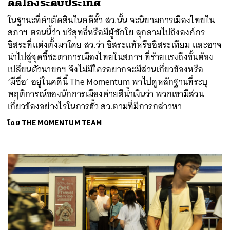
คดีโกงระดับประเทศ
ในฐานะที่คำตัดสินในคดีฮั้ว สว.นั้น จะนิยามการเมืองไทยใน
สภาฯ ตอนนี้ว่า บริสุทธิ์หรือมีผู้ชักใย ลุกลามไปถึงองค์กร
อิสระที่แต่งตั้งมาโดย สว.ว่า อิสระแท้หรืออิสระเทียม และอาจ
นำไปสู่จุดชี้ชะตาการเมืองไทยในสภาฯ ที่ร้ายแรงถึงขั้นต้อง
เปลี่ยนตัวนายกฯ จึงไม่มีใครอยากจะมีส่วนเกี่ยวข้องหรือ
‘มีชื่อ’ อยู่ในคดีนี้ The Momentum พาไปดูหลักฐานที่ระบุ
พฤติการณ์ของนักการเมืองค่ายสีน้ำเงินว่า พวกเขามีส่วน
เกี่ยวข้องอย่างไรในการฮั้ว สว.ตามที่มีการกล่าวหา
โดย
THE MOMENTUM TEAM