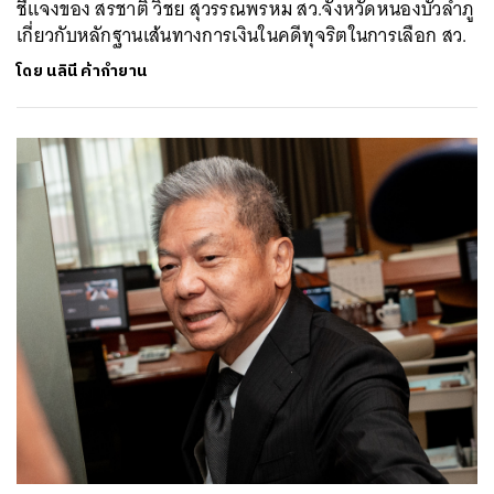
ชี้แจงของ สรชาติ วิชย สุวรรณพรหม สว.จังหวัดหนองบัวลำภู
เกี่ยวกับหลักฐานเส้นทางการเงินในคดีทุจริตในการเลือก สว.
โดย
นลินี ค้ากำยาน