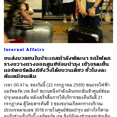
Internal Affairs
ขนส่งมวลชนในประเทศกำลังพัฒนา รถไฟตก
รางขวางทางออกศูนย์ซ่อมบำรุง เช้าจรดเย็น
แอร์พอร์ตลิงก์ยังวิ่งได้ขบวนเดียว ชั่วโมงละ
คันเหมือนเดิม
เวลา 00.47 น. ของวันนี้ (22 กรกฎาคม 2569) ขณะรถไฟฟ้า
แอร์พอร์ต เรล ลิงก์ ขบวนหนึ่งกำลังเดินรถกลับเข้าศูนย์ซ่อม
บำรุงคลองตัน หลังเสร็จสิ้นการให้บริการของคืนวันที่ 21
กรกฎาคม ตู้โดยสารคันที่ 3 ของขบวนเกิดตกรางบริเวณ
ประแจหมายเลข 3018 ภายในศูนย์ซ่อมบำรุง อย่างไรก็ตาม
จนถึงช่วงเย็นวันนี้ แอร์พอร์ต เรล ลิงก์ยังคงชำรุดอยู่เช่นเดิม