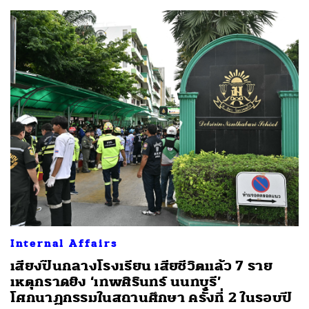
Internal Affairs
เสียงปืนกลางโรงเรียน เสียชีวิตแล้ว 7 ราย
เหตุกราดยิง ‘เทพศิรินทร์ นนทบุรี’
โศกนาฏกรรมในสถานศึกษา ครั้งที่ 2 ในรอบปี