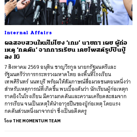
Internal Affairs
ผลสอบสวนใหม่ไม่โยง ‘เกม’ นายกฯ เผย ผู้ก่อ
เหตุ ‘กดดัน’ จากการเรียน เคยโพสต์รูปปืนปู่
ลง IG
7 สิงหาคม 2569 อนุทิน ชาญวีรกูล นายกรัฐมนตรีและ
รัฐมนตรีว่าการกระทรวงมหาดไทย ลงพื้นที่โรงเรียน
เทพศิรินทร์ นนทบุรี พร้อมให้สัมภาษณ์สื่อมวลชนตอนหนึ่งว่า
สำหรับเหตุการณ์ที่เกิดขึ้น พบเบื้องต้นว่า นักเรียนผู้ก่อเหตุก
ราดยิงในโรงเรียน มีความกดดันและความเครียดสะสมจาก
การเรียน จนเป็นเหตุให้นำอาวุธปืนของปู่ก่อเหตุ โดยแรง
กดดันส่วนหนึ่งมาจากย่า ซึ่งเป็นอดีตครู
โดย
THE MOMENTUM TEAM