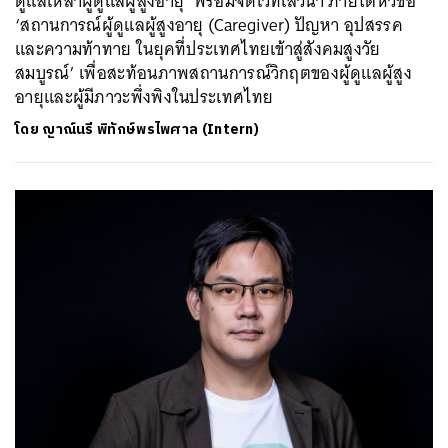
ดูแลเหล่าผู้ดูแลผู้สูงอายุ’ พร้อมจัดเวทีเสวนา ภายใต้หัวข้อ
‘สถานการณ์ผู้ดูแลผู้สูงอายุ (Caregiver) ปัญหา อุปสรรค
และความท้าทาย ในยุคที่ประเทศไทยเข้าสู่สังคมสูงวัย
สมบูรณ์’ เพื่อสะท้อนภาพสถานการณ์วิกฤตของผู้ดูแลผู้สูง
อายุและผู้มีภาวะพึ่งพิงในประเทศไทย
โดย
ญาณ์นรี พิทักษ์พรไพศาล (Intern)
ค้นหา
SHARE
TWEET
LINE
EMAIL