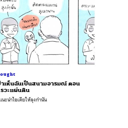
ought
่าเห็นฉันเป็นสนามอารมณ์ ตอน
รวะแผ่นดิน
แนะนำไอเดียให้ลุงกำนัน