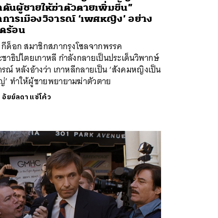
ดันผู้ชายให้ฆ่าตัวตายเพิ่มขึ้น”
กการเมืองวิจารณ์ ‘เพศหญิง’ อย่าง
็ดร้อน
ม กีด็อก สมาชิกสภากรุงโซลจากพรรค
ะชาธิปไตยเกาหลี กำลังกลายเป็นประเด็นวิพากษ์
ารณ์ หลังอ้างว่า เกาหลีกลายเป็น ‘สังคมหญิงเป็น
ญ่’ ทำให้ผู้ชายพยายามฆ่าตัวตาย
ย
อัยย์ลดา แซ่โค้ว