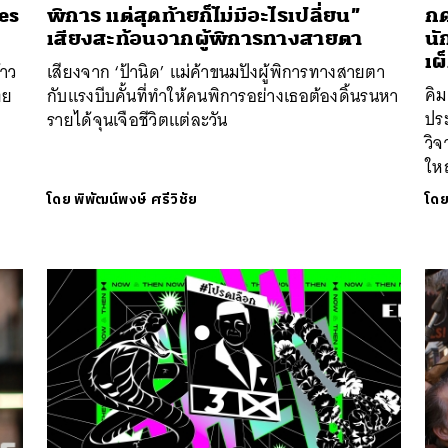
es
พิการ แต่สุดท้ายก็ไม่มีอะไรเปลี่ยน”
กด
เสียงสะท้อนจากผู้พิการทางสายตา
นั
เผ
้าว
เสียงจาก ‘ป้านิด’ แม่ค้าขนมปังผู้พิการทางสายตา
คิ
ทย
กับแรงบีบคั้นที่ทำให้คนพิการอย่างเธอต้องดิ้นรนหา
ปร
รายได้จุนเจือชีวิตแต่ละวัน
วิจ
ให
โดย
พิพัฒน์พงษ์ ศรีวิชัย
โด
นหา
SHARE
TWEET
LINE
EMAIL