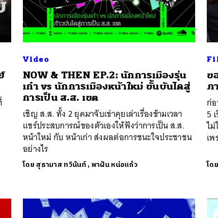
Video
Fi
์
NOW & THEN EP.2: นักการเมืองรุ่น
ขอ
เก๋า vs นักการเมืองหน้าใหม่ ขั้นบันไดสู่
ภา
การเป็น ส.ส. เขต
่
ก่
เชิญ ส.ส. ทั้ง 2 ยุคมาจับเข่าคุยเล่าเรื่องข้ามเวลา
5 เ
แชร์ประสบการณ์ของตัวเองให้ฟังว่าการเป็น ส.ส.
ไม่
หน้าใหม่ กับ หน้าเก่า ส่งผลต่อการชนะใจประชาชน
เพร
อย่างไร
โดย
สุธามาส ทวินันท์
,
พาฝัน หน่อแก้ว
โด