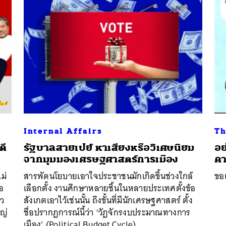
Internal Affairs
Th
ดี
รัฐบาลสายเปย์ หาเสียงหรือวิเศษนิยม
อย
จากมุมมองเศรษฐศาสตร์การเมือง
คา
ม่
สารพัดนโยบายเอาใจประชาชนมักเกิดขึ้นช่วงใกล้
ขอ
ือ
เลือกตั้ง งานศึกษาหลายชิ้นในหลายประเทศตั้งข้อ
้ว
สังเกตเอาไว้เช่นนั้น ถึงขั้นที่มีนักเศรษฐศาสตร์ ตั้ง
หญ่
ชื่อปรากฏการณ์นี้ว่า ‘วัฏจักรงบประมาณทางการ
เมือง’ (Political Budget Cycle)