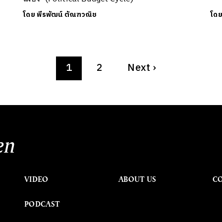
โดย
พีรพัฒน์ ตัณฑวณิช
โด
1
2
Next
›
en
VIDEO
ABOUT US
C
PODCAST