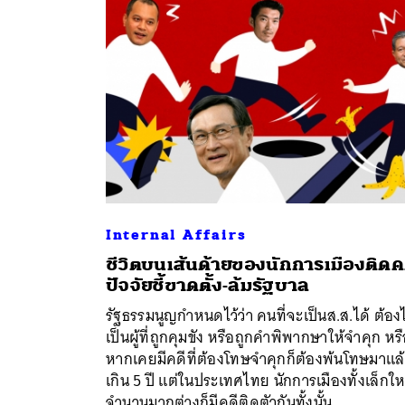
Internal Affairs
ชีวิตบนเส้นด้ายของนักการเมืองติดค
ปัจจัยชี้ขาดตั้ง-ล้มรัฐบาล
รัฐธรรมนูญกำหนดไว้ว่า คนที่จะเป็นส.ส.ได้ ต้องไ
เป็นผู้ที่ถูกคุมขัง หรือถูกคําพิพากษาให้จําคุก หร
หากเคยมีคดีที่ต้องโทษจำคุกก็ต้องพ้นโทษมาแล
เกิน 5 ปี แต่ในประเทศไทย นักการเมืองทั้งเล็กใ
จำนวนมากต่างก็มีคดีติดตัวกันทั้งนั้น