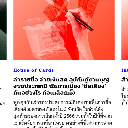
House of Cards
In
ล่ารายชื่อ จ่ายเงินสด อุปถัมภ์งานบุญ
สำ
งานประเพณี นักการเมือง ‘ซื้อเสียง’
ร
สำร
กันอย่างไร ก่อนเลือกตั้ง
ในผ
พูดคุยกับเจ้าของประสบการณ์ที่เคยพบเห็นการซื้อ
้อง
ทั่
เสียงด้วยตาของตัวเองใน 3 จังหวัด ในช่วงโค้ง
สุดท้ายของการเลือกตั้งปี 2566 รวมทั้งในปีนี้ที่พวก
เขาเริ่มจับการเคลื่อนไหวบางอย่างที่ชี้ได้ว่าการสาด