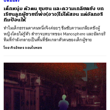
Gender
เด็กหนุ่ม ตัวตน ชุมชน และความเกลียดชัง บท
เรียนลูกผู้ชายที่พ่อ(อาจ)ไม่ได้สอน แต่อัลกอริ
ทึมป้อนให้
ทำไมเด็กธรรมดาคนหนึ่งจึงค่อยๆ ซึมซับความเกลียดชังผู้
หญิงโดยไม่รู้ตัว สำรวจบทบาทของ Manosphere และอัลกอริ
ทึมที่กำลังกลายเป็นพื้นที่ขัดเกลาตัวตนของเด็กผู้ชาย
โดย
ศิรอักษร จอมใบหยก