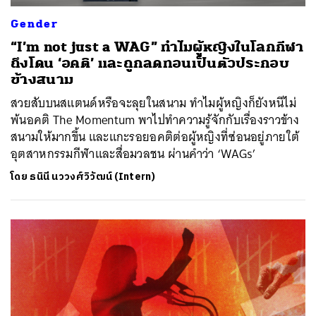
Gender
“I’m not just a WAG” ทำไมผู้หญิงในโลกกีฬา
ถึงโดน ‘อคติ’ และถูกลดทอนเป็นตัวประกอบ
ข้างสนาม
สวยสับบนสแตนด์หรือจะลุยในสนาม ทำไมผู้หญิงก็ยังหนีไม่
พ้นอคติ The Momentum พาไปทำความรู้จักกับเรื่องราวข้าง
สนามให้มากขึ้น และแกะรอยอคติต่อผู้หญิงที่ซ่อนอยู่ภายใต้
อุตสาหกรรมกีฬาและสื่อมวลชน ผ่านคำว่า ‘WAGs’
โดย
ธนินี นววงศ์วิวัฒน์ (Intern)
ค้นหา