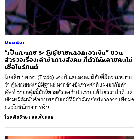
Gender
“เป็นกะเทย ระวังผู้ชายหลอกเอาเงิน” ชวน
สำรวจเรื่องเล่าซ้ำทางสังคม ที่ทำให้หลายคนไม่
เชื่อในรักแท้
ในอดีต ‘เทรด’ (Trade) เคยเป็นสแลงอเมริกันที่มีความหมาย
ว่า คู่นอนของเกย์มีฐานะ หากอ้างอิงภาพจำที่แฝงมากับคำ
ศัพท์ ชายกลุ่มนี้มักนิยามตัวเองว่าเป็นชายแท้ในเวลาปกติ แต่
เข้ามามีสัมพันธ์ทางเพศกับเกย์ที่มีกำลังทรัพย์มากกว่า เพื่อผล
ประโยชน์ทางการเงิน
โดย
ศิรอักษร จอมใบหยก