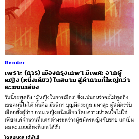
SHARE
TWEET
LINE
EMAIL
Gender
เพราะ (การ) เมืองกรุงเทพฯ มีเพศ: จากผู้
หญิง (หนึ่งเดียว) ในสนาม สู่คำถามที่ใหญ่กว่า
คะแนนเสียง
วันนี้จะพูดถึง ‘ผู้หญิงในการเมือง’ ซึ่งแน่นอนว่าจะไม่พูดถึง
เธอคนนี้ไม่ได้ นั่นคือ มัลลิกา บุญมีตระกูล มหาสุข ผู้สมัครรับ
เลือกตั้งผู้ว่าฯ กทม.หญิงหนึ่งเดียว โดยความน่าสนใจไม่ใช่
เพียงแค่จำนวนที่แตกต่างระหว่างผู้สมัครหญิงกับชาย แต่เป็น
ผลคะแนนเสียงที่เธอได้รับ
โดย
ธนดล เต้พันธ์