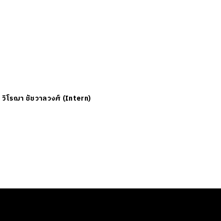
ย
วิโรฌา ชัชวาลวงศ์ (Intern)