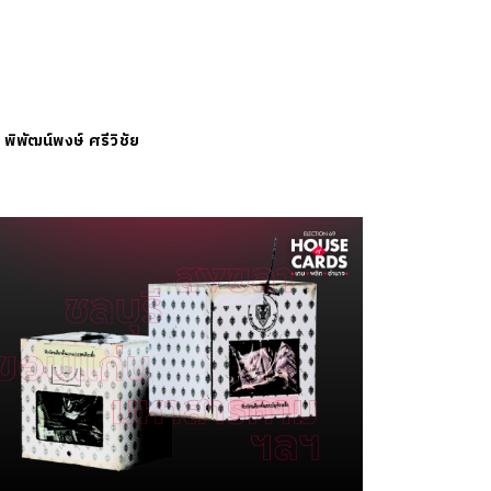
ย
พิพัฒน์พงษ์ ศรีวิชัย