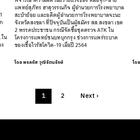
พิจารณาความผิดวินัยร้ายแรงของ หมอจุ๊ก-นาย
ด
แพทย์สุภัทร ฮาสุวรรณกิจ ผู้อำนวยการโรงพยาบาล
 1
สะบ้าย้อย และอดีตผู้อำนวยการโรงพยาบาลจะนะ
ยก
จังหวัดสงขลา ที่ปัจจุบันเป็นผู้สมัคร สส.สงขลา เขต
2 พรรคประชาชน กรณีจัดซื้อชุดตรวจ ATK ใน
.ใน
โครงการแพทย์ชนบทบุกกรุง ช่วงการแพร่ระบาด
อง
ของเชื้อไวรัสโควิด-19 เมื่อปี 2564
โดย
พรลภัส วุฒิรัตนรักษ์
โด
1
2
Next
›