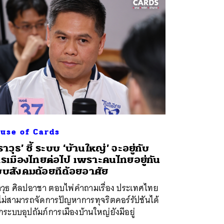
use of Cards
ราวุธ’ ชี้ ระบบ ‘บ้านใหญ่’ จะอยู่กับ
รเมืองไทยต่อไป เพราะคนไทยอยู่กัน
บสังคมถ้อยทีถ้อยอาศัย
าวุธ ศิลปอาชา ตอบไพ่คำถามเรื่อง ประเทศไทย
ไม่สามารถจัดการปัญหาการทุจริตคอร์รัปชันได้
ระบบอุปถัมภ์การเมืองบ้านใหญ่ยังมีอยู่