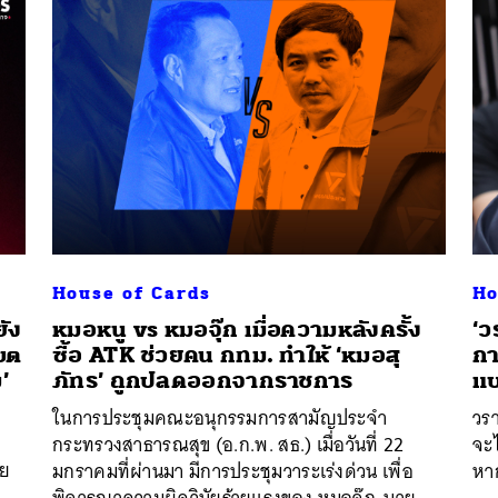
House of Cards
Ho
ยัง
หมอหนู vs หมอจุ๊ก เมื่อความหลังครั้ง
‘ว
เขต
ซื้อ ATK ช่วยคน กทม. ทำให้ ‘หมอสุ
กา
’
ภัทร’ ถูกปลดออกจากราชการ
แบ
ในการประชุมคณะอนุกรรมการสามัญประจำ
วร
กระทรวงสาธารณสุข (อ.ก.พ. สธ.) เมื่อวันที่ 22
จะ
าย
มกราคมที่ผ่านมา มีการประชุมวาระเร่งด่วน เพื่อ
หาก