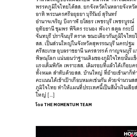
พรรคภูมิใจไทยได้สส. ยกจังหวัดในหลายจังหวั
อาทิ พระนครศรีอยุธยา บุรีรัมย์ สุรินทร์
อำนาจเจริญ บึงกาฬ ยโสธร เพชรบุรี เพชรบูรณ์
อุทัยธานี ชุมพร พิจิตร ระนอง พังงา สตูล กระบี่
จันทบุรี ปราจีนบุรี ตราด ขณะเดียวกันภูมิใจไทยไ
สส. เป็นส่วนใหญ่ในจังหวัดสุพรรณบุรี นครปฐม
ศรีสะเกษ อุบลราชธานี นครสวรรค์ กาญจนบุรี แ
พิษณุโลก แน่นอนว่าฐานเดิมของภูมิใจไทยนั้นแข็
แรงเต็มพิกัด เพราะสส. เดิมรอบที่แล้วได้เกือบค
ทั้งหมด สำทับด้วยสส. บ้านใหญ่ ที่ย้ายเข้ามาก็ท
คะแนนได้เข้าเป้าเกือบหมดเช่นกัน ด้วยจำนวนสส
ภูมิใจไทย ทำให้แผนที่ประเทศนี้เป็นสีน้ำเงินเสีย
ใหญ่ […]
โดย
THE MOMENTUM TEAM