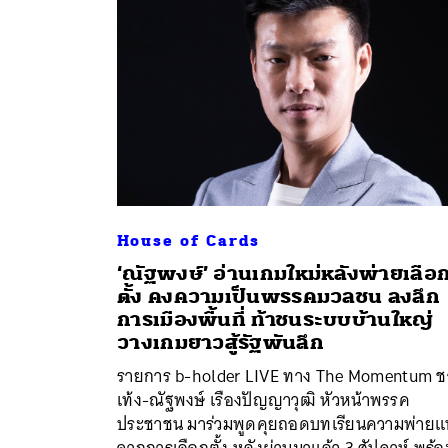
House of Cards
‘ณัฐพงษ์’ อ่านเกมใหม่หลังพ่ายเลือ
ตั้ง คงความเป็นพรรคมวลชน ลงลึก
การเมืองพื้นที่ ท้าชนระบบบ้านใหญ่
วางเกมยาวสู้รัฐพันลึก
รายการ b-holder LIVE ทาง The Momentum 
เท้ง-ณัฐพงษ์ เรืองปัญญาวุฒิ หัวหน้าพรรค
ประชาชน มาร่วมพูดคุยถอดบทเรียนความพ่ายแ
จากการเลือกตั้ง หลังผ่านมาแล้ว 3 สัปดาห์ พร้อ