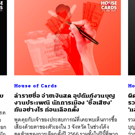
นหา
SHARE
TWEET
LINE
EMAIL
House of Cards
Ho
ับ
ล่ารายชื่อ จ่ายเงินสด อุปถัมภ์งานบุญ
ผิ
งานประเพณี นักการเมือง ‘ซื้อเสียง’
รว
กันอย่างไร ก่อนเลือกตั้ง
‘แ
รรค
พูดคุยกับเจ้าของประสบการณ์ที่เคยพบเห็นการซื้อ
รว
ค
เสียงด้วยตาของตัวเองใน 3 จังหวัด ในช่วงโค้ง
บุ
บอก
สุดท้ายของการเลือกตั้งปี 2566 รวมทั้งในปีนี้ที่พวก
ว่า
นัก