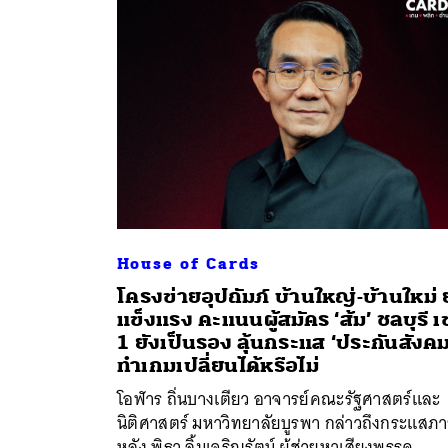
House of Cards
โครงข่ายอุปถัมภ์ บ้านใหญ่-บ้านใหม่ 
แข็งแรง คะแนนผู้สมัคร ‘ส้ม’ ชลบุรี 
1 ยังเป็นรอง ลุ้นกระแส ‘ประกันสังคม
ทำเกมเปลี่ยนได้หรือไม่
โอฬาร ถิ่นบางเตียว อาจารย์คณะรัฐศาสตร์และ
นิติศาสตร์ มหาวิทยาลัยบูรพา กล่าวถึงกระแสภ
หลัง พิธา ลิ้มเจริญรัตน์ ผู้ช่วยหาเสียงพรรค