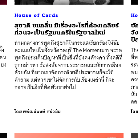
House of Cards
Ho
สุชาติ ชมกลิ่น มีเรื่องอะไรที่ต้องเคลียร์
บั
่
ก่อนจะเป็นรัฐมนตรีในรัฐบาลใหม่
จั
ป
ท่ามกลางการพูดถึงสุชาติในกระแสเรียกร้องให้นับ
ั้ง
Th
คะแนนใหม่ในจังหวัดชลบุรี The Momentum จะขอ
ี่คน
ที
พูดถึงประเด็นปัญหาที่เป็นสิ่งที่ยังคงค้างคา ทั้งคดีที่
ียง
ระ
ถูกกล่าวหา ข้อสงสัยจากประชาชนและนักการเมือง
พบว
ด้วยกัน ที่หากเขาจัดการด้วยดีประชาชนก็จะไร้
ควา
คำถาม แต่หากเขาไม่จัดการกับเรื่องเหล่านี้ ก็จะ
ภา
กลายเป็นสิ่งที่ติดตัวเขาต่อไป
นั
สส
โดย
พิพัฒน์พงษ์ ศรีวิชัย
โด