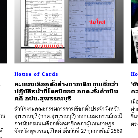
House of Cards
Ho
ก
คะแนนเลือกตั้งต่างจากเดิม จนเชื่อว่า
‘จ
ปฏิบัติหน้าที่โดยมิชอบ กกต.สั่งดำเนิน
คว
คดี กปน.สุพรรณบุรี
เม
สำนักงานคณะกรรมการการเลือกตั้งประจำจังหวัด
คำต
ชวน
สุพรรณบุรี (กกต.สุพรรณบุรี) ออกแถลงการณ์กรณี
ขึ้
การนับคะแนนเลือกตั้งสมาชิกสภาผู้แทนราษฎร
ตรง
พ้
จังหวัดสุพรรณบุรีใหม่ เมื่อวันที่ 27 กุมภาพันธ์ 2569
ม