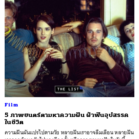
Film
5 ภาพยนตร์ตามหาความฝัน ฝ่าฟันอุปสรรค
ในชีวิต
ความฝันผันแปรไปตามวัย หลายฝันเราอาจลืมเลือน หลายฝัน