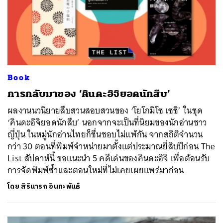
Book
การกลับมาของ ‘คินดะอิจิยอดนักสืบ’
ผลงานนวนิยายสืบสวนสอบสวนของ ‘โยโกมิโซ เซชิ’ ในชุด
‘คินดะอิจิยอดนักสืบ’ นอกจากจะเป็นที่นิยมของนักอ่านชาว
ญี่ปุ่น ในหมู่นักอ่านไทยก็ชื่นชอบไม่แพ้กัน จากสถิติจำนวน
กว่า 30 ตอนที่พิมพ์จำหน่ายมาตั้งแต่ประมาณยี่สิบปีก่อน The
List สัปดาห์นี้ ขอแนะนำ 5 คดีเด่นของคินดะอิจิ เพื่อต้อนรับ
การจัดพิมพ์ซ้ำและตอนใหม่ที่ไม่เคยเผยแพร่มาก่อน
โดย
สิรินารถ อินทะพันธ์