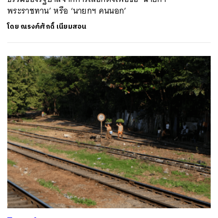
พระราชทาน’ หรือ ‘นายกฯ คนนอก’
โดย
ณรงค์ศักดิ์ เนียมสอน