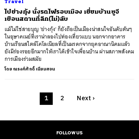
Travel
ไปย่างกุ้ง นั่งรถไฟรอบเมือง เยี่ยมบ้านซูจี
เยือนสถานที่ลึก(ไม่)ลับ
แม้ไม่ใช่สายบุญ 'ย่างกุ้ง' ก็ยังถือเป็นเมืองน่าสนใจอันดับต้นๆ
ในอุษาคเนย์ที่เราน่าลองไปท่องเที่ยวแบบ นอกจากอาคาร
บ้านเรือนสไตล์โคโลเนียลที่เป็นมรดกจากยุคอาณานิคมแล้ว
ยังมีร่องรอยอีกมากให้เราได้เข้าใจเพื่อนบ้าน ผ่านสภาพสังคม
การเมืองร่วมสมัย
โดย
ณรงค์ศักดิ์ เนียมสอน
1
2
Next
›
FOLLOW US