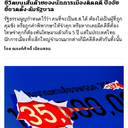
ชีวิตบนเส้นด้ายของนักการเมืองติดคดี ปัจจัย
ชี้ขาดตั้ง-ล้มรัฐบาล
รัฐธรรมนูญกำหนดไว้ว่า คนที่จะเป็นส.ส.ได้ ต้องไม่เป็นผู้ที่ถูก
คุมขัง หรือถูกคําพิพากษาให้จําคุก หรือหากเคยมีคดีที่ต้อง
โทษจำคุกก็ต้องพ้นโทษมาแล้วเกิน 5 ปี แต่ในประเทศไทย
นักการเมืองทั้งเล็กใหญ่จำนวนมากต่างก็มีคดีติดตัวกันทั้งนั้น
โดย
ณรงค์ศักดิ์ เนียมสอน