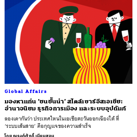
Global Affairs
มองหาแก่น ‘ชนชั้นนำ’ สไตล์เซาธ์อีสเอเชีย:
อำนาจนิยม ธุรกิจการเมือง และระบบอุปถัมภ์
ลองเดากันว่า ประเทศไหนในเอเชียตะวันออกเฉียงใต้ ที่
‘ระบบเส้นสาย’ คือกุญแจของความสำเร็จ
โดย
ณรงค์ศักดิ์ เนียมสอน