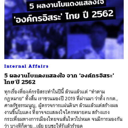
Internal Affairs
5 ผลงานโบแดงแสลงใจ จาก ‘องค์กรอิสระ’
ไทย ปี 2562
ทุกเรื่องที่องค์กรอิสระทำในปีนี้ ล้วนแล้วแต่ “ทำตาม
กฎหมาย” ทั้งสิ้น เราชวนมองปี 2019 ที่ผ่านมา ว่าทั้ง กกต.,
ศาลรัฐธรรมนูญ, ผู้ตรวจการแผ่นดินฯ ล้วนแล้วแต่สร้างผล
งานชิ้นโบแดง ที่อาจจะแสลงใจใครหลายคน สร้างแรง
กระเพื่อมทางการเมืองไทยจนสั่นไหวไปหมด จนมีการมองกัน
ว่า บางทีก็ตาย...เอ้ย ยุบซะให้รู้แล้วรู้รอด