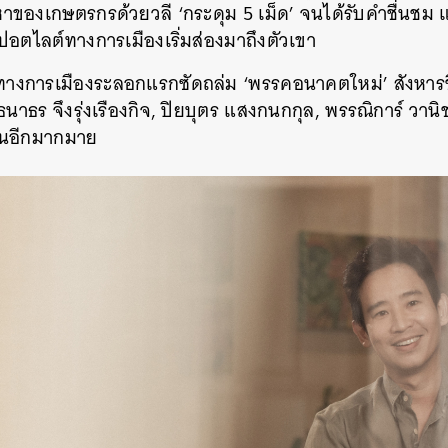
องเกษตรกรด้วยวลี ‘กระดุม 5 เม็ด’ จนได้รับคำชื่นชม แ
อตไลต์ทางการเมืองเริ่มส่องมาถึงตัวเขา
ทางการเมืองระลอกแรกซัดถล่ม ‘พรรคอนาคตใหม่’ สังหารช
นาธร จึงรุ่งเรืองกิจ, ปิยบุตร แสงกนกกุล, พรรณิการ์ วานิช, 
คนอีกมากมาย