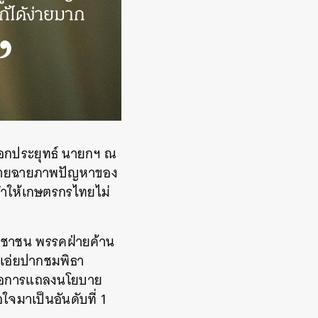
เอกประยุทธ์ นายกฯ ณ
ภิปรายฉายภาพปัญหาของ
ี่ทำให้เกษตรกรไทยไม่
ระชาชน พรรคฝ่ายค้าน
็เอ่ยปากชมพิธา
ต่อการแถลงนโยบาย
ใจมาเป็นอันดับที่ 1