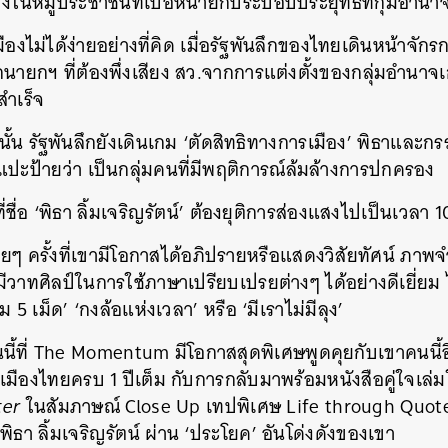
งในหมู่ประชาชนที่เบื่อหน่ายกับระบอบประยุทธ์ที่กุมอำนาจ
SHARE
TWEET
LINE
EMAIL
องไม่ได้ง่ายอย่างที่คิด เมื่อรัฐพันลึกของไทยเดินหน้าจัก
นายกฯ ที่ต้องพึ่งเสียง สว.จากการแต่งตั้งของกลุ่มอำนาจเก
สำเร็จ
่านั้น รัฐพันลึกยังเดินเกม ‘ตัดสิทธิทางการเมือง’ พิธาแล
ปะป้ายว่า เป็นกลุ่มคนที่มีพฤติการณ์ล้มล้างการปกครอง
ี่ชื่อ ‘พิธา ลิ้มเจริญรัตน์’ ต้องยุติการส่องแสงไปเป็นเวลา 1
ยๆ ครั้งที่เขามีโอกาสได้อภิปรายหรือแสดงวิสัยทัศน์ ภ
่มีวาทศิลป์ในการใช้ภาษาเปรียบเปรยต่างๆ ได้อย่างดีเยี่ยม ไ
 5 เม็ด’ ‘กงล้อแห่งเวลา’ หรือ ‘มีเราไม่มีลุง’
ันนี้ที่ The Momentum มีโอกาสสุดพิเศษพูดคุยกับเขาคนนี้อ
ืองไทยครบ 1 ปีเต็ม กับการกลับมาพร้อมหนังสือคู่ใจเล่ม
ter
ในสัมภาษณ์ Close Up เทปพิเศษ Life through Quot
ิธา ลิ้มเจริญรัตน์ ผ่าน ‘ประโยค’ อันโด่งดังของเขา