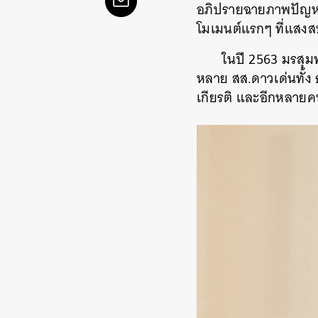
อภิปรายฉายภาพปัญหาข
โมเมนต์แรกๆ ที่แสงสป
ในปี 2563 มรสุม
หลาย สส.ดาวเด่นทั้ง ธ
เกียรติ และอีกหลาย