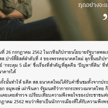
วันที่ 26 กรกฎาคม 2562 ในเวทีอภิปรายนโยบายรัฐบาลพล
 สส.ปาร์ตี้ลิสต์ลำดับที่ 4 ของพรรคอนาคตใหม่ ลุกขึ้นอ
กระดุม 5 เม็ด’ ซึ่งเรื่องที่สำคัญที่สุดคือ ‘ปัญหาที่ดิน’ ท
นาคารได้
ั้งนั้นทำให้ อดีต สส.อนาคตใหม่ได้รับคำชื่นชมทั้งจากป
ก อนุพงษ์ เผ่าจินดา รัฐมนตรีว่าการกระทรวงมหาดไทย ก
โพลเคยเคยสำรวจ เปรียบเทียบความพึงพอใจของประชาชน
รกฎาคม 2562 พบว่าพิธาเป็นนักการเมืองที่ได้รับความพึงพอ