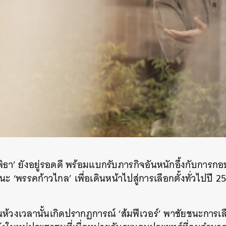
 ‘พิธา’ ยังอยู่รอดดี พร้อมแบกรับภารกิจอันหนักอึ้งกับการกอ
ะ ‘พรรคก้าวไกล’ เพื่อเดินหน้าไปสู่การเลือกตั้งทั่วไปปี 256
่าในห้วงเวลานั้นเกิดปรากฏการณ์ ‘ส้มฟีเวอร์’ พาชัยชนะการเ
นหา