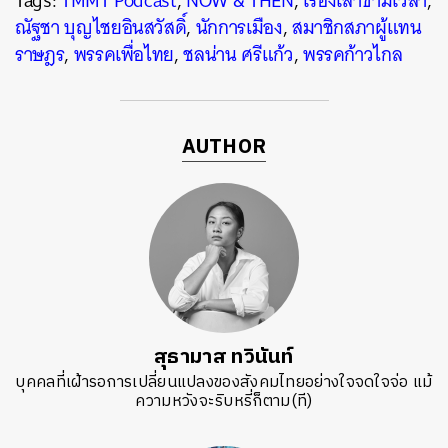
Tags:
TMMT Podcast
,
NOW & THEN
,
เรื่องเล่าข้ามเวลา
,
ณัฐชา บุญไชยอินสวัสดิ์
,
นักการเมือง
,
สมาชิกสภาผู้แทน
ราษฎร
,
พรรคเพื่อไทย
,
ชลน่าน ศรีแก้ว
,
พรรคก้าวไกล
AUTHOR
ค้นหา
SHARE
TWEET
LINE
EMAIL
สุธามาส ทวินันท์
บุคคลที่เฝ้ารอการเปลี่ยนแปลงของสังคมไทยอย่างใจจดใจจ่อ แม้
ความหวังจะริบหรี่ก็ตาม(ที)