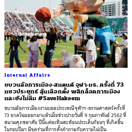
Internal Affairs
ขบวนล้อการเมือง-สแตนด์ จุฬา-มธ. ครั้งที่ 73
แซวประยุทธ์ ลุ้นเลือกตั้ง พลิกล็อคการเมือง
และยังไม่ลืม #SaveHakeem
ขบวนล้อการเมืองงานบอลประเพณีจุฬาฯ-ธรรมศาสตร์ครั้งที่
73 อวดโฉมออกมาแล้วเมื่อช่วงบ่ายวันที่ 9 กุมภาพันธ์ 2562 ที่
สนามศุภชลาศัย ปีนี้แต่ละทีมสะท้อนประเด็นร้อนๆ ที่เกิดขึ้น
ในรอบปีมา มีจุดร่วมที่การตั้งคำถามกับความไม่เป็น