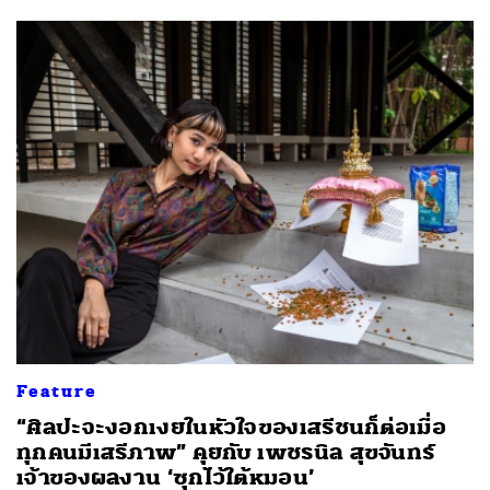
Feature
“ศิลปะจะงอกเงยในหัวใจของเสรีชนก็ต่อเมื่อ
ทุกคนมีเสรีภาพ” คุยกับ เพชรนิล สุขจันทร์
เจ้าของผลงาน ‘ซุกไว้ใต้หมอน’