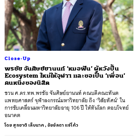
Close-Up
พรชัย จันศิษย์ยานนท์ ‘หมอฟัน’ ผู้หวังปั้น
Ecosystem ใหม่ให้จุฬาฯ และขอเป็น ‘เพื่อน’
คนหนึ่งของนิสิต
ชวน ศ.ดร.ทพ.พรชัย จันศิษย์ยานนท์ คณบดีคณะทันต
แพทยศาสตร์ จุฬาลงกรณ์มหาวิทยาลัย ถึง ‘วิสัยทัศน์’ ใน
การขับเคลื่อนมหาวิทยาลัยอายุ 106 ปี ให้ทันโลก ตอบโจทย์
อนาคต
โดย
สุภชาติ เล็บนาค
,
อัยย์ลดา แซ่โค้ว