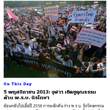
On This Day
5 พฤศจิกายน 2013: จุฬาฯ เชิดชูคุณธรรม
ต้าน พ.ร.บ. นิรโทษฯ
ย้อนกลับไปเมื่อปี 2556 การผลักดัน ร่าง พ.ร.บ. นิรโทษกรรม