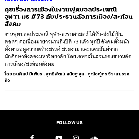
คุยเรื่องการเมืองในงานฟุตบอลประเพณี
จุฬาฯ-มธ #73 กับประธานล้อการเมือง/สะท้อน
สังคม
งานฟุตบอลประเพณี จุฬา-ธรรมศาสตร์ ได้รับ-ส่งไม้เป็น
ทอดๆ ต่อเนื่องมายาวนานถึงปีที่ 73 แล้ว ทุกปี สังคมตั้งหน้า
ตั้งตารอดูความสร้างสรรค์ สวยงาม และแสบสันต์จาก
นักศึกษาทั้งสองมหาวิทยาลัย โดยเฉพาะในส่วนของขบวนล้อ
การเมือง/สะท้อนสังคม
โดย
ธนศิลป์ มีเพียร
,
สุทธิพัฒน์ กนิษฐกุล
,
คุณัชญ์กร จิระสมรรถ
กิจ
FOLLOW US