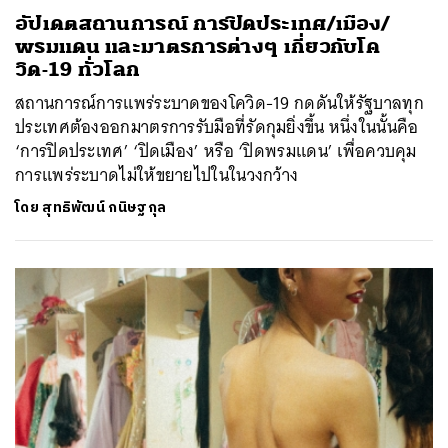
อัปเดตสถานการณ์ การปิดประเทศ/เมือง/
พรมแดน และมาตรการต่างๆ เกี่ยวกับโค
วิด-19 ทั่วโลก
สถานการณ์การแพร่ระบาดของโควิด-19 กดดันให้รัฐบาลทุก
ประเทศต้องออกมาตรการรับมือที่รัดกุมยิ่งขึ้น หนึ่งในนั้นคือ
‘การปิดประเทศ’ ‘ปิดเมือง’ หรือ ‘ปิดพรมแดน’ เพื่อควบคุม
การแพร่ระบาดไม่ให้ขยายไปในในวงกว้าง
โดย
สุทธิพัฒน์ กนิษฐกุล