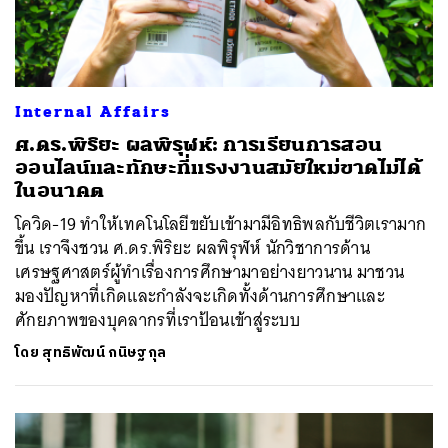
Internal Affairs
ศ.ดร.พิริยะ ผลพิรุฬห์: การเรียนการสอน
ออนไลน์และทักษะที่แรงงานสมัยใหม่ขาดไม่ได้
ในอนาคต
โควิด-19 ทำให้เทคโนโลยีขยับเข้ามามีอิทธิพลกับชีวิตเรามาก
ขึ้น เราจึงชวน ศ.ดร.พิริยะ ผลพิรุฬห์ นักวิชาการด้าน
เศรษฐศาสตร์ผู้ทำเรื่องการศึกษามาอย่างยาวนาน มาชวน
มองปัญหาที่เกิดและกำลังจะเกิดทั้งด้านการศึกษาและ
ศักยภาพของบุคลากรที่เราป้อนเข้าสู่ระบบ
โดย
สุทธิพัฒน์ กนิษฐกุล