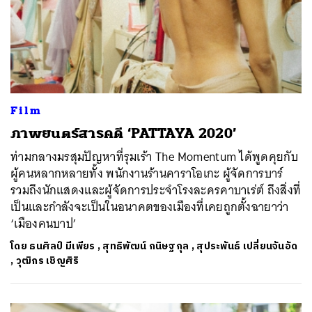
Film
ภาพยนตร์สารคดี ‘PATTAYA 2020’
ท่ามกลางมรสุมปัญหาที่รุมเร้า The Momentum ได้พูดคุยกับ
ผู้คนหลากหลายทั้ง พนักงานร้านคาราโอเกะ ผู้จัดการบาร์
รวมถึงนักแสดงและผู้จัดการประจำโรงละครคาบาเร่ต์ ถึงสิ่งที่
เป็นและกำลังจะเป็นในอนาคตของเมืองที่เคยถูกตั้งฉายาว่า
‘เมืองคนบาป’
โดย
ธนศิลป์ มีเพียร
,
สุทธิพัฒน์ กนิษฐกุล
,
สุประพันธ์ เปลี่ยนจันอัด
,
วุฒิกร เชิญศิริ