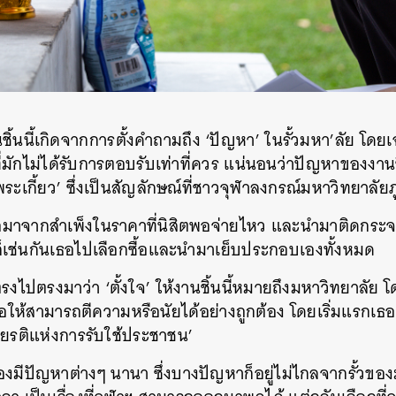
นชิ้นนี้เกิดจากการตั้งคำถามถึง ‘ปัญหา’ ในรั้วมหา’ลัย โดย
ที่มักไม่ได้รับการตอบรับเท่าที่ควร แน่นอนว่าปัญหาของงาน
พระเกี้ยว’ ซึ่งเป็นสัญลักษณ์ที่ชาวจุฬาลงกรณ์มหาวิทยาลัย
ธอซื้อมาจากสำเพ็งในราคาที่นิสิตพอจ่ายไหว และนำมาติดกร
เช่นกันเธอไปเลือกซื้อและนำมาเย็บประกอบเองทั้งหมด
งไปตรงมาว่า ‘ตั้งใจ’ ให้งานชิ้นนี้หมายถึงมหาวิทยาลัย 
พื่อให้สามารถตีความหรือนัยได้อย่างถูกต้อง โดยเริ่มแรกเธอค
เกียรติแห่งการรับใช้ประชาชน’
องมีปัญหาต่างๆ นานา ซึ่งบางปัญหาก็อยู่ไม่ไกลจากรั้วของม