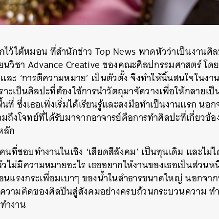
ไว้ใต้หมอน ที่สำนักข่าว Top News พาดหัวว่าเป็นงานศิลปะ 
ยนวิชา Advance Creative ของคณะศิลปกรรมศาสตร์ โดยเมื่อข
 และ ‘การตีความหมาย’ เป็นตัวตั้ง จึงทำให้นิ้นสนใจในงา
ราะเป็นศิลปะที่ต้องใช้การนำวัตถุมาจัดวางเพื่อให้กลายเป็
บพื้นที่ ซึ่งเธอเพิ่งเริ่มได้เรียนรู้และลงมือทำเป็นงานแรก
มถึงโจทย์ที่ได้รับมาจากอาจารย์คือการทำศิลปะที่เกี่ยวข้อง
หลัก
คนที่ชอบทำงานในเชิง ‘เสียดสีสังคม’ เป็นทุนเดิม และไม่ไ
 แล้วไม่มีความหมายอะไร เธออยากให้งานของเธอเป็นส่วนหน
มือนแรงกระเพื่อมเบาๆ ของน้ำในลำธารขนาดใหญ่ นอกจากนี
ารความคิดของศิลปินสู่สังคมอย่างครบถ้วนกระบวนความ ทำ
รทำงาน
นหา