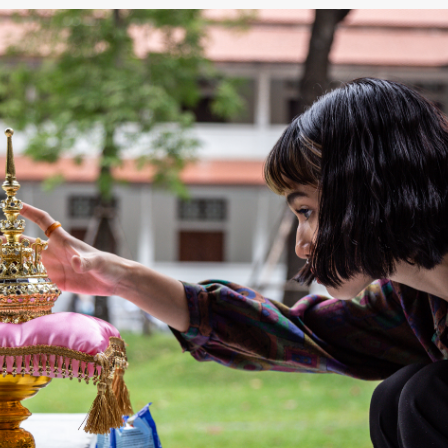
SHARE
TWEET
LINE
EMAIL