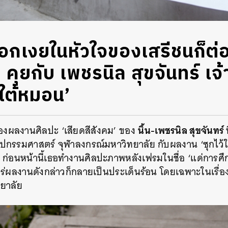
อกเงยในหัวใจของเสรีชนก็ต่อ
 คุยกับ เพชรนิล สุขจันทร์ เ
้ใต้หมอน’
นิ้น-เพชรนิล สุขจันทร์
่องผลงานศิลปะ ‘เสียดสีสังคม’ ของ
ปกรรมศาสตร์ จุฬาลงกรณ์มหาวิทยาลัย กับผลงาน ‘ซุกไว้ใต
ก ก่อนหน้านี้เธอทำงานศิลปะภาพหลังเฟรมในชื่อ ‘แด่การศึ
แพร่ผลงานดังกล่าวก็กลายเป็นประเด็นร้อน โดยเฉพาะในเรื่อง
ทยาลัย