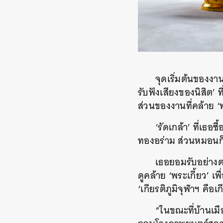
จุดเริ่มต้นของงา
รับฟังเสียงของนิสิต’ 
ส่วนของงานที่คล้าย ‘
‘รัดเกล้า’ ที่เ
ทองอร่าม ส่วนหมอนก็
เธอยอมรับอย่างตร
ดูคล้าย ‘พระเกี้ยว’ เ
‘เกียรติภูมิจุฬาฯ คือ
“ในขณะที่บ้านเมื