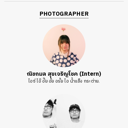
PHOTOGRAPHER
ณิชกมล สุขเจริญโชค (Intern)
ไอซ์ ไอ๊ อั๊ย อั้ย อรั้ย ไอ น้ำแข็ง กระต่าย.