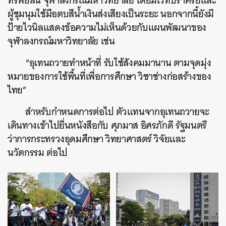
ทรัพย์สิน จุฬาลงกรณ์มหาวิทยาลัย โดยมีเวทีปราศรัยและ
ผู้ชุมนุมใช้มือตบสีน้ำเงินส่งเสียงเป็นระยะ นอกจากนี้ยังมี
ป้ายไวนิลแสดงข้อความไม่เห็นด้วยกับแผนพัฒนาของ
ค้นหา
จุฬาลงกรณ์มหาวิทยาลัย เช่น
SHARE
TWEET
LINE
EMAIL
“อุเทนถวายทำหน้าที่ รับใช้สังคมมานาน ตามจุดมุ่ง
หมายของการใช้พื้นที่เพื่อการศึกษา วิชาช่างก่อสร้างของ
ไทย”
สำหรับกำหนดการต่อไป ตัวแทนจากอุเทนถวายจะ
เดินทางเข้าไปยื่นหนังสือกับ ศุภมาส อิศรภักดี รัฐมนตรี
ว่าการกระทรวงอุดมศึกษา วิทยาศาสตร์ วิจัยและ
นวัตกรรม ต่อไป