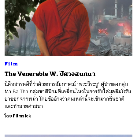
Film
The Venerable W. ปีศาจสนทนา
นี่คือสารคดีที่ว่าด้วยการสัมภาษณ์ ‘พระวีระธู’ ผู้นำของกลุ่ม
Ma Ba Tha กลุ่มชาตินิยมที่เคลื่อนไหวในการขับไล่มุสลิมโรฮิง
ยาออกจากพม่า โดยข้ออ้างว่าคนเหล่านี้จะเข้ามากลืนชาติ
และทำลายศาสนา
โดย
Filmsick