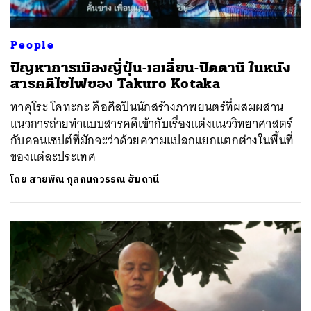
People
ปัญหาการเมืองญี่ปุ่น-เอเลี่ยน-ปัตตานี ในหนัง
สารคดีไซไฟของ Takuro Kotaka
ทาคุโระ โคทะกะ คือศิลปินนักสร้างภาพยนตร์ที่ผสมผสาน
แนวการถ่ายทำแบบสารคดีเข้ากับเรื่องแต่งแนววิทยาศาสตร์
กับคอนเซปต์ที่มักจะว่าด้วยความแปลกแยกแตกต่างในพื้นที่
ของแต่ละประเทศ
โดย
สายพิณ กุลกนกวรรณ ฮัมดานี