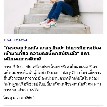
The Frame
“ใครบอกว่าหนัง ละคร ศิลปะ ไม่ควรมีการเมือง
เข้ามาเกี่ยว ความคิดนี้ตกสมัยแล้ว” ธิดา
ผลิตผลการพิมพ์
สารคดีกับการขับเคลื่อนประเด็นทางสังคมในมุมมอง ‘ธิดา
ผลิตผลการพิมพ์’ ผู้ก่อตั้ง Documentary Club ในวันที่ความ
ตื่นตัวกระแสทางการเมืองเบ่งบาน สารคดีก็เติบโตไปพร้อม
กันในฐานะสื่อที่ช่วยปรับเปลี่ยนทัศนคติของคนในสังคม ผ่าน
การบอกเล่าความจริง
โดย
สุธามาส ทวินันท์