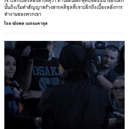
เจาะลึกเบื้องหลังสาเหตุว่า ทำไมสโมสรฟุตบอลชั้นนำของโลก
นั้นถึงเริ่มทำสัญญาสร้างสารคดีชุดที่เจาะลึกถึงเบื้องหลังการ
ทำงานของพวกเขา
โดย
ณัชพล เนตรมหากุล