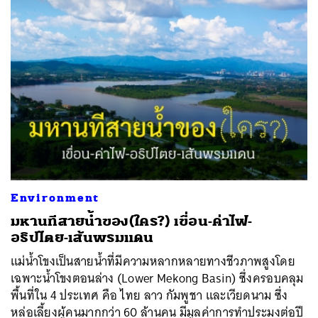
Environment
มหานทีสายน้ำของ(ใคร?) เขื่อน-ค่าไฟ-
อธิปไตย-เส้นพรมแดน
แม่น้ำโขงเป็นสายน้ำที่มีความหลากหลายทางชีวภาพสูงโดย
เฉพาะน้ำโขงตอนล่าง (Lower Mekong Basin) ซึ่งครอบคลุม
พื้นที่ใน 4 ประเทศ คือ ไทย ลาว กัมพูชา และเวียดนาม ซึ่ง
หล่อเลี้ยงผู้คนมากกว่า 60 ล้านคน มีมูลค่าการทำประมงต่อปี