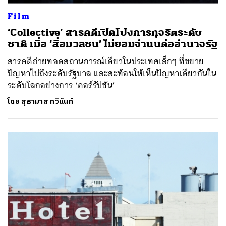
Film
‘Collective’ สารคดีเปิดโปงการทุจริตระดับ
ชาติ เมื่อ ‘สื่อมวลชน’ ไม่ยอมจำนนต่ออำนาจรัฐ
สารคดีถ่ายทอดสถานการณ์เดียวในประเทศเล็กๆ ที่ขยาย
ปัญหาไปถึงระดับรัฐบาล และสะท้อนให้เห็นปัญหาเดียวกันใน
ระดับโลกอย่างการ ‘คอร์รัปชัน’
โดย
สุธามาส ทวินันท์
ค้นหา
SHARE
TWEET
LINE
EMAIL