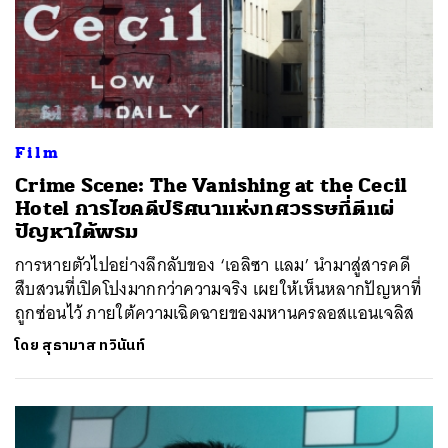
Film
Crime Scene: The Vanishing at the Cecil
Hotel การไขคดีปริศนาแห่งทศวรรษที่ตีแผ่
ปัญหาใต้พรม
การหายตัวไปอย่างลึกลับของ ‘เอลิซา แลม’ นำมาสู่สารคดี
สืบสวนที่เปิดโปงมากกว่าความจริง เผยให้เห็นหลากปัญหาที่
ถูกซ่อนไว้ ภายใต้ความเฉิดฉายของมหานครลอสแอนเจลิส
โดย
สุธามาส ทวินันท์