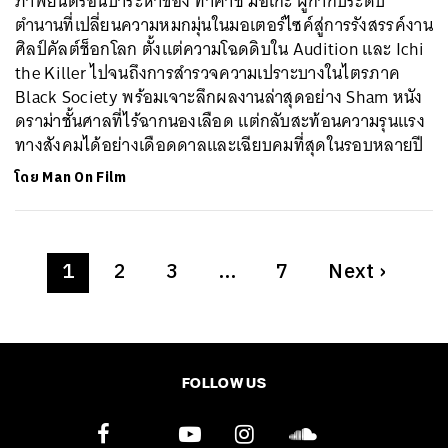
ภาพยนตร์อันบ้าระห่ำของ ทาคาชิ มิอิเกะ ผู้กำกับระดับ
ตำนานที่เปลี่ยนความหมกมุ่นในมอเตอร์ไซค์สู่การรังสรรค์งาน
ศิลป์คัลต์ช็อกโลก ตั้งแต่ความโฉดดิบใน Audition และ Ichi
the Killer ไปจนถึงการสำรวจความเปราะบางในไตรภาค
Black Society พร้อมเจาะลึกผลงานล่าสุดอย่าง Sham หนัง
ดราม่าชั้นศาลที่ไร้ฉากนองเลือด แต่กลับสะท้อนความรุนแรง
ทางสังคมได้อย่างเดือดดาลและเฉียบคมที่สุดในรอบหลายปี
โดย
Man On Film
1
2
3
…
7
Next
›
FOLLOW US