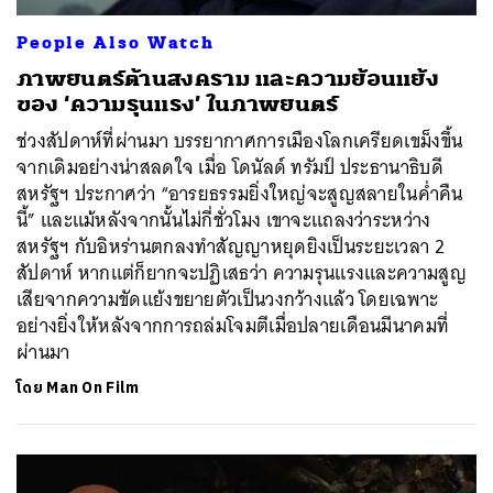
People Also Watch
ภาพยนตร์ต้านสงคราม และความย้อนแย้ง
ของ ‘ความรุนแรง’ ในภาพยนตร์
ช่วงสัปดาห์ที่ผ่านมา บรรยากาศการเมืองโลกเครียดเขม็งขึ้น
จากเดิมอย่างน่าสลดใจ เมื่อ โดนัลด์ ทรัมป์ ประธานาธิบดี
สหรัฐฯ ประกาศว่า “อารยธรรมยิ่งใหญ่จะสูญสลายในค่ำคืน
นี้” และแม้หลังจากนั้นไม่กี่ชั่วโมง เขาจะแถลงว่าระหว่าง
สหรัฐฯ กับอิหร่านตกลงทำสัญญาหยุดยิงเป็นระยะเวลา 2
สัปดาห์ หากแต่ก็ยากจะปฏิเสธว่า ความรุนแรงและความสูญ
เสียจากความขัดแย้งขยายตัวเป็นวงกว้างแล้ว โดยเฉพาะ
อย่างยิ่งให้หลังจากการถล่มโจมตีเมื่อปลายเดือนมีนาคมที่
ผ่านมา
โดย
Man On Film