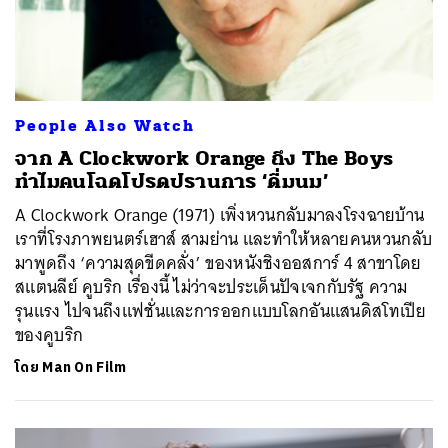
ค้นหา
SHARE
TWEET
LINE
EMAIL
People Also Watch
จาก A Clockwork Orange ถึง The Boys
ทำไมคนโฉดโปรดปรานการ ‘ดื่มนม’
A Clockwork Orange (1971) เพิ่งหวนกลับมาลงโรงฉายบ้าน
เราที่โรงภาพยนตร์เฮาส์ สามย่าน และทำให้หลายคนหวนกลับ
มาพูดถึง ‘ความสุดขีดคลั่ง’ ของหนังชิงออสการ์ 4 สาขาโดย
สแตนลีย์ คูบริก เรื่องนี้ ไม่ว่าจะประเด็นปัจเจกกับรัฐ ความ
รุนแรง ไปจนถึงแฟชั่นและการออกแบบโลกอันแสนดิสโทเปีย
ของคูบริก
โดย
Man On Film