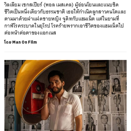
วิลเลียม เชกสเปียร์ (พอล เมสเคล) ผู้อ่อนโยนและแนบชิด
ชีวิตเป็นหนึ่งเดียวกับธรรมชาติ เธอให้กำเนิดลูกสาวคนโตและ
ตามมาด้วยฝาแฝดชายหญิง จูดิทกับแฮมเน็ต แต่ในยามที่
กาฬโรคระบาดในยุโรป โรคร้ายพรากเอาชีวิตของแฮมเน็ตไป
ต่อหน้าต่อตาของแอกเนส
โดย
Man On Film