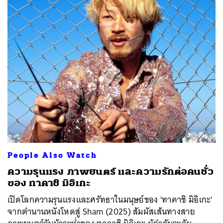
People Also Watch
ความรุนแรง ภาพยนตร์ และความรักต่อคนชั่ว
ของ ทาคาชิ มิอิเกะ
เปิดโลกความรุนแรงและศรัทธาในมนุษย์ของ 'ทาคาชิ มิอิเกะ'
จากตำนานหนังโหดสู่ Sham (2025) สัมผัสเส้นทางสาย