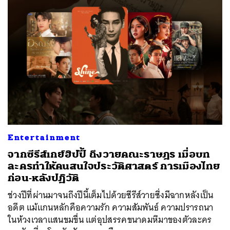
Entertainment
จากซีรีส์เกย์ฮิปปี้ ถึงวายคณะราษฎร เมื่อบท
ละครทำให้คนสนใจประวัติศาสตร์ การเมืองไทย
ก่อน-หลังปฏิวัติ
ช่วงปีที่ผ่านมาจนถึงปีนี้เต็มไปด้วยซีรีส์วายซึ่งมีฉากหลังเป็น
อดีต แม้แกนหลักคือความรัก ความสัมพันธ์ ความปรารถนา
ในห้วงเวลาแสนขมขื่น แต่อุปสรรคขนาดมหึมาของตัวละคร