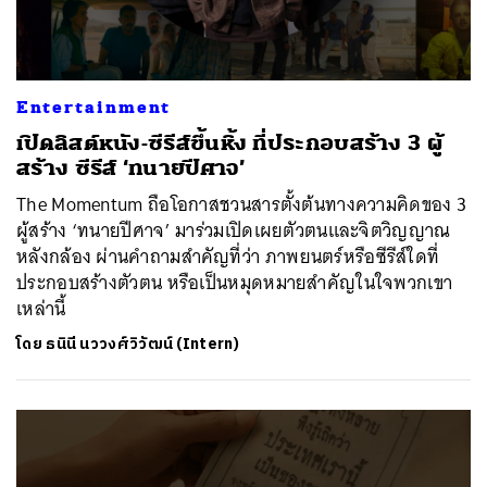
Entertainment
เปิดลิสต์หนัง-ซีรีส์ขึ้นหิ้ง ที่ประกอบสร้าง 3 ผู้
สร้าง ซีรีส์ ‘ทนายปีศาจ’
The Momentum ถือโอกาสชวนสารตั้งต้นทางความคิดของ 3
ผู้สร้าง ‘ทนายปีศาจ’ มาร่วมเปิดเผยตัวตนและจิตวิญญาณ
หลังกล้อง ผ่านคำถามสำคัญที่ว่า ภาพยนตร์หรือซีรีส์ใดที่
ประกอบสร้างตัวตน หรือเป็นหมุดหมายสำคัญในใจพวกเขา
เหล่านี้
โดย
ธนินี นววงศ์วิวัฒน์ (Intern)
ค้นหา
SHARE
TWEET
LINE
EMAIL