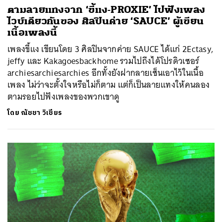
ตามลายแทงจาก ‘ขี้แง-PROXIE’ ไปฟังเพลง
ไวบ์เดียวกันของ ศิลปินค่าย ‘SAUCE’ ผู้เขียน
เนื้อเพลงนี้
เพลงขี้แง เขียนโดย 3 ศิลปินจากค่าย SAUCE ได้แก่ 2Ectasy,
jeffy และ Kakagoesbackhome รวมไปถึงได้โปรดิวเซอร์
archiesarchiesarchies อีกทั้งยังฝากลายเซ็นเอาไว้ในเนื้อ
เพลง ไม่ว่าจะตั้งใจหรือไม่ก็ตาม แต่ก็เป็นลายแทงให้คนลอง
ตามรอยไปฟังเพลงของพวกเขาดู
โดย
ณัชชา วิเชียร