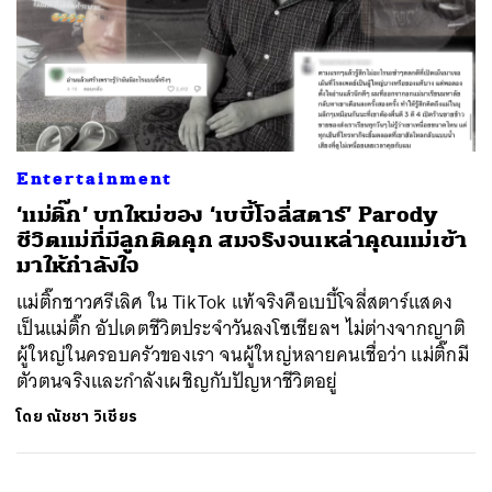
Entertainment
‘แม่ติ๊ก’ บทใหม่ของ ‘เบบี้โจลี่สตาร์’ Parody
ชีวิตแม่ที่มีลูกติดคุก สมจริงจนเหล่าคุณแม่เข้า
มาให้กำลังใจ
แม่ติ๊กชาวศรีเลิศ ใน TikTok แท้จริงคือเบบี้โจลี่สตาร์แสดง
เป็นแม่ติ๊ก อัปเดตชีวิตประจำวันลงโซเชียลฯ ไม่ต่างจากญาติ
ผู้ใหญ่ในครอบครัวของเรา จนผู้ใหญ่หลายคนเชื่อว่า แม่ติ๊กมี
ตัวตนจริงและกำลังเผชิญกับปัญหาชีวิตอยู่
โดย
ณัชชา วิเชียร