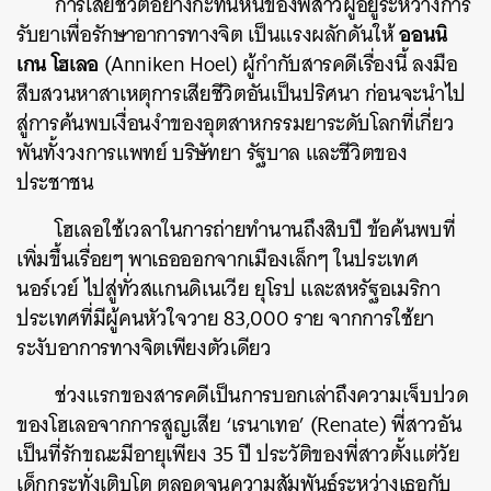
การเสียชีวิตอย่างกะทันหันของพี่สาวผู้อยู่ระหว่างการ
ออนนิ
รับยาเพื่อรักษาอาการทางจิต เป็นแรงผลักดันให้
เกน โฮเลอ
(Anniken Hoel) ผู้กำกับสารคดีเรื่องนี้ ลงมือ
สืบสวนหาสาเหตุการเสียชีวิตอันเป็นปริศนา ก่อนจะนำไป
สู่การค้นพบเงื่อนงำของอุตสาหกรรมยาระดับโลกที่เกี่ยว
พันทั้งวงการแพทย์ บริษัทยา รัฐบาล และชีวิตของ
ประชาชน
โฮเลอใช้เวลาในการถ่ายทำนานถึงสิบปี ข้อค้นพบที่
เพิ่มขึ้นเรื่อยๆ พาเธอออกจากเมืองเล็กๆ ในประเทศ
นอร์เวย์ ไปสู่ทั่วสแกนดิเนเวีย ยุโรป และสหรัฐอเมริกา
ประเทศที่มีผู้คนหัวใจวาย 83,000 ราย จากการใช้ยา
ระงับอาการทางจิตเพียงตัวเดียว
ช่วงแรกของสารคดีเป็นการบอกเล่าถึงความเจ็บปวด
ของโฮเลอจากการสูญเสีย ‘เรนาเทอ’
(Renate)
พี่สาวอัน
เป็นที่รักขณะมีอายุเพียง 35 ปี ประวัติของพี่สาวตั้งแต่วัย
เด็กกระทั่งเติบโต ตลอดจนความสัมพันธ์ระหว่างเธอกับ