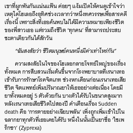
เขาที่ผูกพันกันแน่นแฟ้น ค่อยๆ แง้มเปิดให้คนดูเข้าใจว่า
เหตุใดโฮเลอถึงอุทิศช่วงเวลากว่าหนึ่งทศวรรษเพื่อสารคดี
เรื่องนี้ เพราะสิ่งที่เธอค้นพบไม่ได้มีความหมายเพียงชีวิต
ของพี่สาวเธอ แต่รวมถึงชีวิต ‘ทุกคน’ ที่สามารถประสบ
ชะตาเดียวกันได้สักวัน
“ฉันสงสัยว่า ชีวิตมนุษย์คนหนึ่งมีค่าเท่าไหร่กัน”
ความสงสัยในใจของโฮเลอกลายโจทย์ใหญ่ของเรื่อง
ทั้งหมด การสืบสวนเริ่มต้นขึ้นจากโรงพยาบาลที่เรนาเทอ
เข้ารับการรักษาโรคจิตเภท ช่วงหกเดือนก่อนเรนาเทอเสีย
ชีวิต จิตแพทย์เพิ่มปริมาณยาให้เธออย่างต่อเนื่อง โดยมี
ยาทั้งหมดอยู่ 5 ตัวด้วยกัน บางตัว
ได้รับในขนาดสูงมาก
หลังเรนาเทอเสียชีวิตไปสองปี
คำเตือนเรื่อง Sudden
death คือ ‘การตายอย่างเฉียบพลัน’ เพิ่งถูกเพิ่มเข้าไปใน
ฉลากยาทุกตัวที่เธอเคยได้รับ หนึ่งในนั้นเป็นยาชื่อ ‘ไซเพ
ร็กซา’ (Zyprexa)