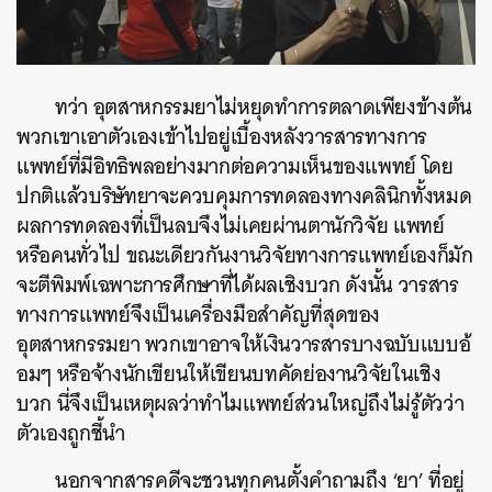
ทว่า อุตสาหกรรมยาไม่หยุดทำการตลาดเพียงข้างต้น
พวกเขาเอาตัวเองเข้าไปอยู่เบื้องหลังวารสารทางการ
แพทย์ที่มีอิทธิพลอย่างมากต่อความเห็นของแพทย์ โดย
ปกติแล้วบริษัทยาจะควบคุมการทดลองทางคลินิกทั้งหมด
ผลการทดลองที่เป็นลบจึงไม่เคยผ่านตานักวิจัย แพทย์
หรือคนทั่วไป ขณะเดียวกันงานวิจัยทางการแพทย์เองก็มัก
จะตีพิมพ์เฉพาะการศึกษาที่ได้ผลเชิงบวก ดังนั้น วารสาร
ทางการแพทย์จึงเป็นเครื่องมือสำคัญที่สุดของ
อุตสาหกรรมยา พวกเขาอาจให้เงินวารสารบางฉบับแบบอ้
อมๆ หรือจ้างนักเขียนให้เขียนบทคัดย่องานวิจัยในเชิง
บวก นี่จึงเป็นเหตุผลว่าทำไมแพทย์ส่วนใหญ่ถึงไม่รู้ตัวว่า
ตัวเองถูกชี้นำ
นอกจากสารคดีจะชวนทุกคนตั้งคำถามถึง ‘ยา’ ที่อยู่