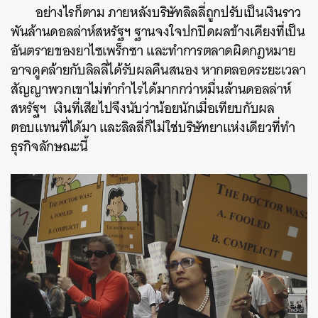
อย่างไรก็ตาม ภายหลังบริษัทลิลลี่ถูกปรับเป็นเงินราว
พันล้านดอลล่าห์สหรัฐฯ ฐานจงใจปกปิดผลข้างเคียงที่เป็น
อันตรายของยาไซเพร็กซา และทำการตลาดผิดกฎหมาย
อาจดูคล้ายกับลิลลี่ได้รับผลคืนสนอง หากตลอดระยะเวลา
สัญญาพวกเขาไม่ทำกำไรได้มากกว่าหมื่นล้านดอลล่าห์
สหรัฐฯ เงินที่เสียไปจึงนับว่าน้อยนักเมื่อเทียบกับผล
ตอบแทนที่ได้มา และลิลลี่ก็ไม่ใช่บริษัทยาแห่งเดียวที่ทำ
ธุรกิจลักษณะนี้