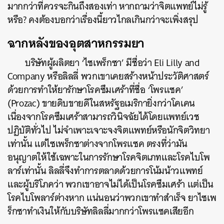
มากกว่าที่ควรจะกินถึงสองเท่า หากถามว่าจิตแพทย์ไม่รู้
หรือ? คงต้องบอกว่าเรื่องนี้ยาวไกลเกินกว่าจะเพิ่งสรุป
ฉากหลังของอุตสาหกรรมยา
บริษัทผู้ผลิตยา
‘ไซเพร็กซา’ มีชื่อว่า Eli Lilly and
Company หรือลิลลี่ พวกเขาเคยสร้างหน้าประวัติศาสตร์
ด้วยการทำให้ยารักษาโรคซึมเศร้าที่ชื่อ ‘โพรแซค’
(Prozac) ขายดิบขายดีในสหรัฐอเมริกายิ่งกว่าโคเคน
ค้นหา
เนื่องจากโรคซึมเศร้าสามารถวินิจฉัยได้โดยแพทย์เวช
SHARE
TWEET
LINE
EMAIL
ปฏิบัติทั่วไป ไม่จำเพาะเจาะจงจิตแพทย์หรือนักจิตวิทยา
เท่านั้น แต่ไซเพร็กซาต่างจากโพรแซค ตรงที่ว่ามัน
อนุญาตให้ใช้เฉพาะในการรักษาโรคจิตเภทและโรคไบโพ
ลาร์เท่านั้น ลิลลี่จึงทำการตลาดด้วยการโน้มน้าวแพทย์
และผู้บริโภคว่า พวกเขาอาจไม่ได้เป็นโรคซึมเศร้า แต่เป็น
โรคไบโพลาร์ต่างหาก แน่นอนว่าพวกเขาทำสำเร็จ ยาไซเพ
ร็กซาทำเงินให้กับบริษัทลิลลี่มากกว่าโพรแซคเสียอีก