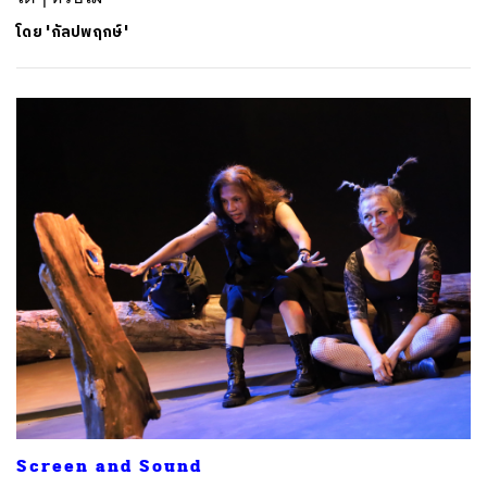
โดย
'กัลปพฤกษ์'
Screen and Sound