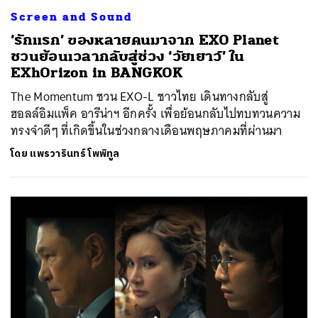
Screen and Sound
‘รักแรก’ ของหลายคนมาจาก EXO Planet
ชวนย้อนเวลากลับสู่ช่วง ‘วัยเยาว์’ ใน
EXhOrizon in BANGKOK
The Momentum ชวน EXO-L ชาวไทย เดินทางกลับสู่
ฮอลล์อิมแพ็ค อารีน่าฯ อีกครั้ง เพื่อย้อนกลับไปทบทวนความ
ทรงจำดีๆ ที่เกิดขึ้นในช่วงกลางเดือนพฤษภาคมที่ผ่านมา
โดย
แพรวารินทร์ โพพิทูล