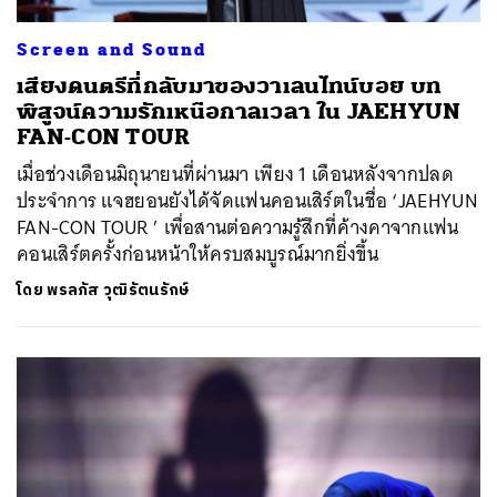
Screen and Sound
เสียงดนตรีที่กลับมาของวาเลนไทน์บอย บท
พิสูจน์ความรักเหนือกาลเวลา ใน JAEHYUN
FAN-CON TOUR
เมื่อช่วงเดือนมิถุนายนที่ผ่านมา เพียง 1 เดือนหลังจากปลด
ประจำการ แจฮยอนยังได้จัดแฟนคอนเสิร์ตในชื่อ ‘JAEHYUN
FAN-CON TOUR
’ เพื่อสานต่อความรู้สึกที่ค้างคาจากแฟน
คอนเสิร์ตครั้งก่อนหน้าให้ครบสมบูรณ์มากยิ่งขึ้น
โดย
พรลภัส วุฒิรัตนรักษ์