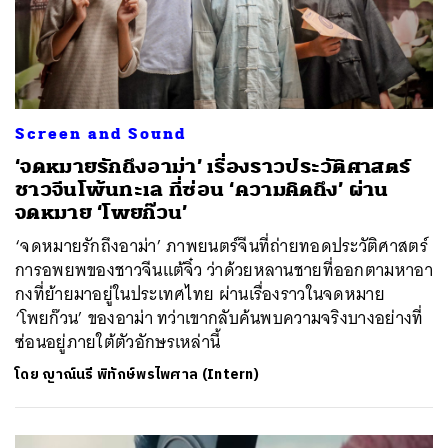
Screen and Sound
‘จดหมายรักถึงอาม่า’ เรื่องราวประวัติศาสตร์
ชาวจีนโพ้นทะเล ที่ซ่อน ‘ความคิดถึง’ ผ่าน
จดหมาย ‘โพยก๊วน’
‘จดหมายรักถึงอาม่า’ ภาพยนตร์จีนที่ถ่ายทอดประวัติศาสตร์
การอพยพของชาวจีนแต้จิ๋ว ว่าด้วยหลานชายที่ออกตามหาอา
กงที่ย้ายมาอยู่ในประเทศไทย ผ่านเรื่องราวในจดหมาย
‘โพยก๊วน’ ของอาม่า ทว่าเขากลับค้นพบความจริงบางอย่างที่
ซ่อนอยู่ภายใต้ตัวอักษรเหล่านี้
โดย
ญาณ์นรี พิทักษ์พรไพศาล (Intern)