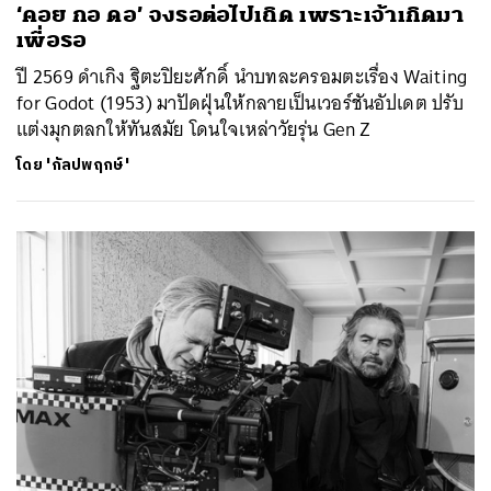
‘คอย กอ ดอ’ จงรอต่อไปเถิด เพราะเจ้าเกิดมา
เพื่อรอ
ปี 2569 ดำเกิง ฐิตะปิยะศักดิ์ นำบทละครอมตะเรื่อง Waiting
for Godot (1953) มาปัดฝุ่นให้กลายเป็นเวอร์ชันอัปเดต ปรับ
แต่งมุกตลกให้ทันสมัย โดนใจเหล่าวัยรุ่น Gen Z
โดย
'กัลปพฤกษ์'