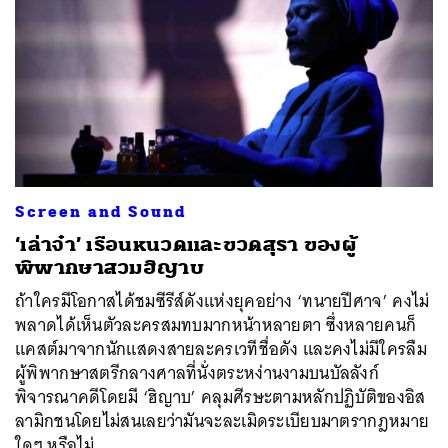
Screen and Sound
‘เล่าจ๋า’ เรือนหนวดและขวดสุรา ของผู้
พิพากษาสวมฮิญาบ
ถ้าใครมีโอกาสได้ชมซีรีส์ดังแห่งยุคอย่าง ‘ทนายปีศาจ’ คงไม่
พลาดได้เห็นตัวละครสมทบมากหน้าหลายตา ซึ่งหลายคนก็
แคสต์มาจากนักแสดงสายละครเวทีชื่อดัง และคงไม่มีใครลืม
ผู้พิพากษาสตรีกลางศาลที่นั่งตระหง่านงามบนบัลลังก์
พิจารณาคดีโดยมี ‘ฮิญาบ’ คลุมศีรษะตามหลักปฏิบัติของอิส
ลามิกชนโดยไม่สนเลยว่ามันจะละเมิดระเบียบมาตรากฎหมาย
ใดๆ หรือไม่