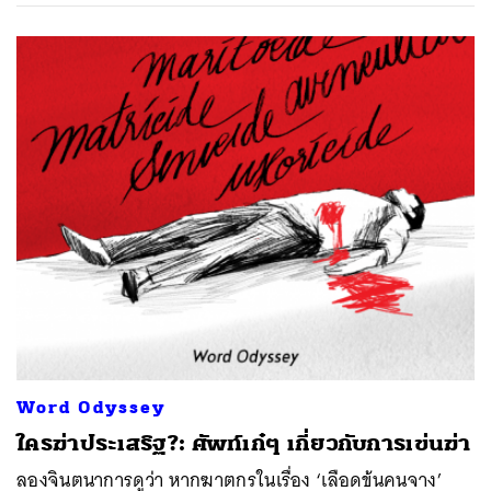
Word Odyssey
ใครฆ่าประเสริฐ?: ศัพท์เก๋ๆ เกี่ยวกับการเข่นฆ่า
ลองจินตนาการดูว่า หากฆาตกรในเรื่อง ‘เลือดข้นคนจาง’