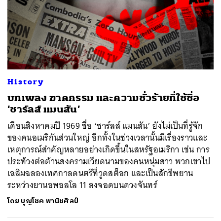
History
บทเพลง ฆาตกรรม และความชั่วร้ายที่ใช้ชื่อ
‘ชาร์ลส์ แมนสัน’
เดือนสิงหาคมปี 1969 ชื่อ ‘ชาร์ลส์ แมนสัน’ ยังไม่เป็นที่รู้จัก
ของคนอเมริกันส่วนใหญ่ อีกทั้งในช่วงเวลานั้นมีเรื่องราวและ
เหตุการณ์สำคัญหลายอย่างเกิดขึ้นในสหรัฐอเมริกา เช่น การ
ประท้วงต่อต้านสงครามเวียดนามของคนหนุ่มสาว พวกเขาไป
เฉลิมฉลองเทศกาลดนตรีที่วูดสต็อก และเป็นสักขีพยาน
ระหว่างยานอพอลโล 11 ลงจอดบนดวงจันทร์
โดย
บุญโชค พานิชศิลป์