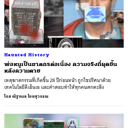
Haunted History
พ่อหนูเป็นฆาตกรต่อเนื่อง ความจริงที่ผุดขึ้น
หลังความตาย
เหตุฆาตกรรมที่เกิดขึ้น 28 ปีก่อนหน้า ถูกไขปริศนาด้วย
เทคโนโลยีดีเอ็นเอ และคำตอบทำให้ทุกคนตกตะลึง
โดย
ณัฐกมล ไชยสุวรรณ