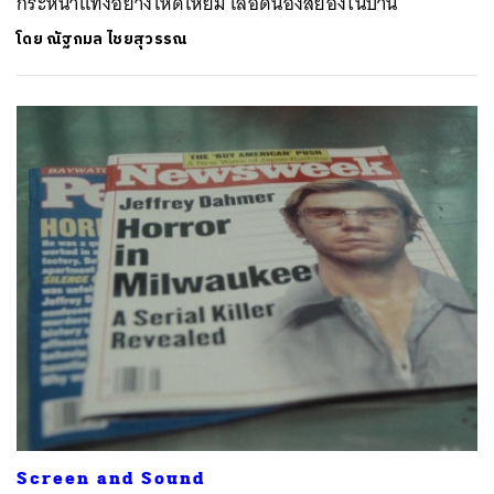
กระหน่ำแทงอย่างโหดเหี้ยม เลือดนองสยองในบ้าน
โดย
ณัฐกมล ไชยสุวรรณ
ค้นหา
SHARE
TWEET
LINE
EMAIL
Screen and Sound