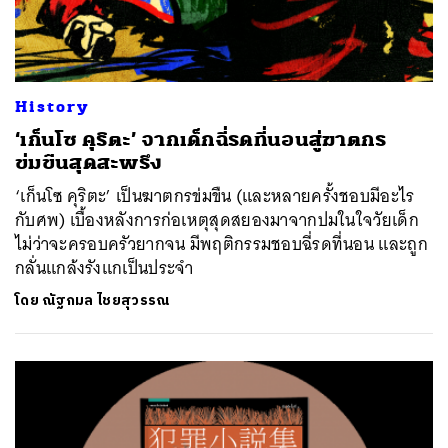
History
‘เก็นโซ คุริตะ’ จากเด็กฉี่รดที่นอนสู่ฆาตกร
ข่มขืนสุดสะพรึง
‘เก็นโซ คุริตะ’ เป็นฆาตกรข่มขืน (และหลายครั้งชอบมีอะไร
กับศพ) เบื้องหลังการก่อเหตุสุดสยองมาจากปมในใจวัยเด็ก
ไม่ว่าจะครอบครัวยากจน มีพฤติกรรมชอบฉี่รดที่นอน และถูก
กลั่นแกล้งรังแกเป็นประจำ
โดย
ณัฐกมล ไชยสุวรรณ