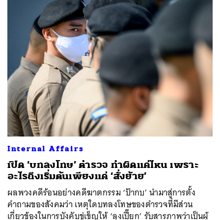
Internal Affairs
เปิด ‘บทลงโทษ’ ตำรวจ ทำผิดแค่ไหน เพราะ
อะไรถึงเริ่มต้นเพียงแค่ ‘สั่งย้าย’
ผลพวงคดีร้อนอย่างคดีฆาตกรรม ‘ป้ากบ’ นำมาสู่การตั้ง
คำถามของสังคมว่า เหตุใดบทลงโทษของตำรวจที่มีส่วน
เกี่ยวข้องในการบังคับขู่เข็ญให้ ‘ลุงเปี๊ยก’ รับสารภาพว่าเป็นผู้