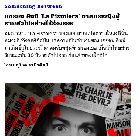
Something Between
แชรอน คินนี ‘La Pistolera’ ฆาตกรหญิงผู้
หายตัวไปอย่างไร้ร่องรอย
สมญานาม ‘La Pistolera’ ของเธอ หากแปลความในแง่ดีนั้น
หมายถึงวีรสตรีถือปืน แต่ความเป็นตำนานของแชรอน คินนี
มาเกิดขึ้นในประวัติศาสตร์บทสุดท้ายของเธอ เมื่อนักโทษสาว
วัยขณะนั้น 30 ปีหายตัวไปจากเรือนจำของเม็กซิโก
โดย
บุญโชค พานิชศิลป์