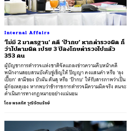
Internal Affairs
‘ไม่มี 2 มาตรฐาน’ คดี ‘ป้ากบ’ หากตำรวจผิด ก็
ว่าไปตามผิด เปรย 3 ปีลงโทษตำรวจไปแล้ว
353 คน
ผู้บัญชาการตำรวจแห่งชาติจัดแถลงข่าวความคืบหน้าคดี
พนักงานสอบสวนบังคับขู่เข็ญให้ ปัญญา คงแสนคำ หรือ ‘ลุง
เปี๊ยก’ สามีของ บัวผัน ตันสุ หรือ ‘ป้ากบ’ ให้รับสารภาพว่าเป็น
ผู้ก่อเหตุเอง หากพบว่าข้าราชการตำรวจมีความผิดจริง ตนจะ
ดำเนินการทางกฎหมายอย่างแน่นอน
โดย
พรลภัส วุฒิรัตนรักษ์