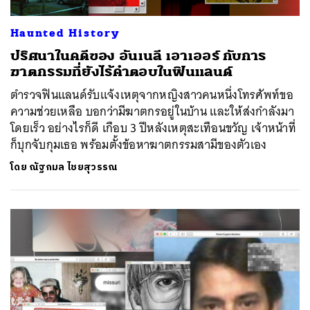
Haunted History
ปริศนาในคดีของ อันเนลี เอาเออร์ กับการ
ฆาตกรรมที่ยังไร้คำตอบในฟินแลนด์
ตำรวจฟินแลนด์รับแจ้งเหตุจากหญิงสาวคนหนึ่งโทรศัพท์ขอ
ความช่วยเหลือ บอกว่ามีฆาตกรอยู่ในบ้าน และให้ส่งกำลังมา
โดยเร็ว อย่างไรก็ดี เกือบ 3 ปีหลังเหตุสะเทือนขวัญ เจ้าหน้าที่
ก็บุกจับกุมเธอ พร้อมตั้งข้อหาฆาตกรรมสามีของตัวเอง
โดย
ณัฐกมล ไชยสุวรรณ