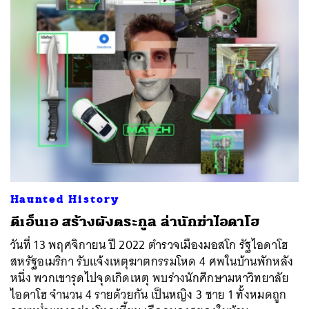
Haunted History
ดีเอ็นเอ สร้างผังตระกูล ล่านักฆ่าไอดาโฮ
วันที่ 13 พฤศจิกายน ปี 2022 ตำรวจเมืองมอสโก รัฐไอดาโฮ
สหรัฐอเมริกา รับแจ้งเหตุฆาตกรรมโหด 4 ศพในบ้านพักหลัง
หนึ่ง พวกเขารุดไปจุดเกิดเหตุ พบร่างนักศึกษามหาวิทยาลัย
ไอดาโฮ จำนวน 4 รายด้วยกัน เป็นหญิง 3 ชาย 1 ทั้งหมดถูก