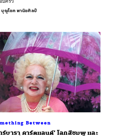
อบครัว
ย
บุญโชค พานิชศิลป์
mething Between
าร์บารา คาร์ตแลนด์’ โลกสีชมพู และ