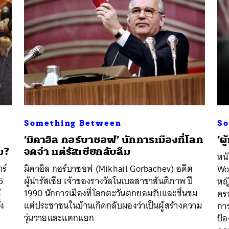
Something Between
So
‘มิคาอิล กอร์บาชอฟ’ นักการเมืองที่โลก
‘ผ
ม?
จดจำ แต่รัสเซียกลับลืม
หนั
ร์
มิคาอิล กอร์บาชอฟ (Mikhail Gorbachev) อดีต
Wo
5
ผู้นำรัสเซีย เจ้าของรางวัลโนเบลสาขาสันติภาพ ปี
หญิ
้
1990 นักการเมืองที่โลกตะวันตกยอมรับและชื่นชม
ครอ
้ง
แต่ประชาชนในบ้านเกิดกลับมองว่าเป็นผู้สร้างความ
การ
วุ่นวายและแตกแยก
ป้