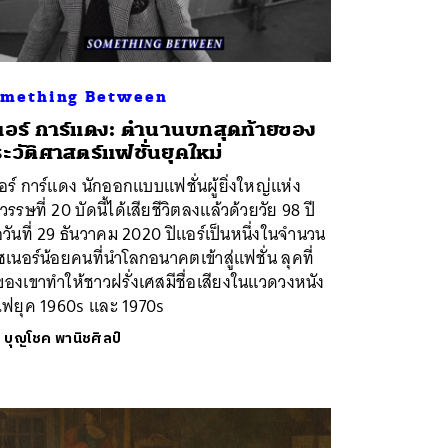
mething Between
แอร์ การ์แดง: ตำนานบทสุดท้ายของ
ะวัติศาสตร์แฟชั่นยุคใหม่
อร์ การ์แดง นักออกแบบแฟชั่นผู้ยิ่งใหญ่แห่ง
รรษที่ 20 บัดนี้ได้เสียชีวิตลงแล้วด้วยวัย 98 ปี
่อวันที่ 29 ธันวาคม 2020 ปิแอร์เป็นหนึ่งในจำนวน
ซเนอร์น้อยคนที่นำโลกอนาคตเข้าสู่แฟชั่น ลุคที่
ของเขาทำให้ชาวฝรั่งเศสมีชื่อเสียงในแวดวงหนัง
ไฟยุค 1960s และ 1970s
ย
บุญโชค พานิชศิลป์