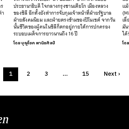
จร
ประธานาธิบดี ใจกลางกรุงซานเตียโก เมืองหลวง
แม้
มดำ
ของชิลี อีกทั้งยังทำการจับกุมเจ้าหน้าที่ฝ่ายรัฐบาล
(Mi
ฝ่ายสังคมนิยม และฝ่ายตรงข้ามของปิโนเชต์ จากวัน
เลื
นั้นชีวิตของผู้คนในชิลีก็ตกอยู่ภายใต้การปกครอง
มัน
ระบอบเผด็จการยาวนานถึง 16 ปี
ได้
โดย
บุญโชค พานิชศิลป์
โด
1
2
3
…
15
Next
›
en