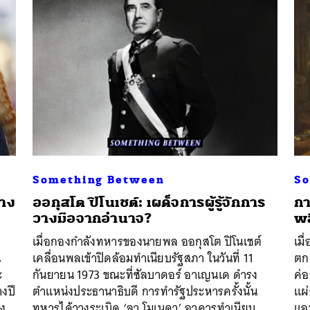
Something Between
So
้าง
ออกุสโต ปิโนเชต์: เผด็จการผู้รู้จักการ
กา
วางมือจากอำนาจ?
พล
เมื่อกองกำลังทหารของนายพล ออกุสโต ปิโนเชต์
เมื
น
เคลื่อนพลเข้าปิดล้อมทำเนียบรัฐสภา ในวันที่ 11
ตกเ
ะ
กันยายน 1973 ขณะที่ซัลบาดอร์ อาเญนเด ดำรง
ค่อ
างปี
ตำแหน่งประธานาธิบดี การทำรัฐประหารครั้งนั้น
แผ
อง
ทหารได้วางระเบิด ‘ลา โมเนดา’ อาคารทำเนียบ
แอฟ