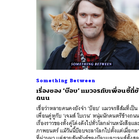
Something Between
เรื่องของ ‘บ๊อบ’ แมวจรกับเพื่อนซี้ที่ข
ถนน
เชื่อว่าหลายคนคงยังจำ ‘บ๊อบ’ แมวจรสีส้มที่เป็น
เพื่อนคู่หูกับ ‘เจมส์ โบเวน’ หนุ่มนักดนตรีข้างถน
เรื่องราวของทั้งคู่โด่งดังไปทั่วโลกผ่านหนังสือแล
ภาพยนตร์ แม้วันนี้บ๊อบจะลาโลกไปตั้งแต่เมื่อกล
ที่ผ่านมา แต่สายสัมพันธ์ของบ๊อบและเจมส์ทั้งส