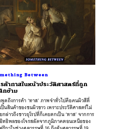
mething Between
รค้าทาสในหน้าประวัติศาสตร์ที่ถูก
ิกข้าม
่อพูดถึงการค้า ‘ทาส’ ภาพจำทั่วไปคือคนผิวสีที่
ป็นสินค้าของชนผิวขาว เพราะประวัติศาสตร์ไม่
ยกล่าวถึงชาวยุโรปที่ก็เคยตกเป็น ‘ทาส’ จากการ
่อิทธิพลของโจรสลัดจากภูมิภาคตอนเหนือของ
ริกาในช่วงศตวรรษที่ 16 ถึงต้นศตวรรษที่ 19