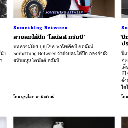
Something Between
So
สายลมใต้ปีก ‘โดนัลด์ ทรัมป์’
ปิ
ปร
บทความโดย บุญโชค พานิชศิลป์ คอลัมน์
้นำ
ปิแ
Something Between ว่าด้วยลมใต้ปีก กองกำลัง
นา
ศตว
สนับสนุน โดนัลด์ ทรัมป์
เมื
ดีไ
ล้ำ
ไซ
โดย
บุญโชค พานิชศิลป์
โด