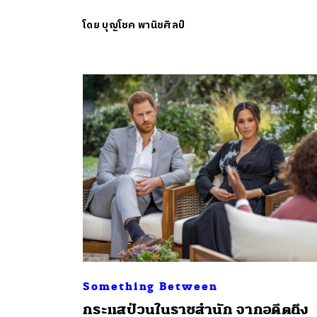
โดย
บุญโชค พานิชศิลป์
Something Between
กระแสป่วนในราชสำนัก จากอดีตถึง