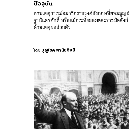
ปัจจุบัน
ทวนเหตุการณ์สมาชิกราชวงศ์อังกฤษที่ยอมสูญเ
ฐานันดรศักดิ์ หรือแม้กระทั่งยอมสละราชบัลลังก์
ด้วยเหตุผลส่วนตัว
โดย
บุญโชค พานิชศิลป์
ค้