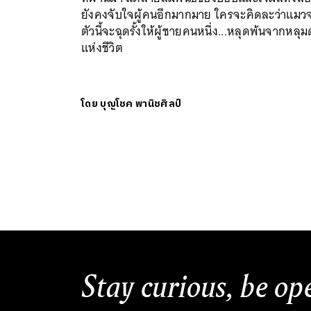
ยังคงจับใจผู้คนอีกมากมาย ใครจะคิดละว่าแมว
ตัวนี้จะฉุดรั้งให้ผู้ชายคนหนึ่ง...หลุดพ้นจากหลุ
แห่งชีวิต
โดย
บุญโชค พานิชศิลป์
Stay curious, be op