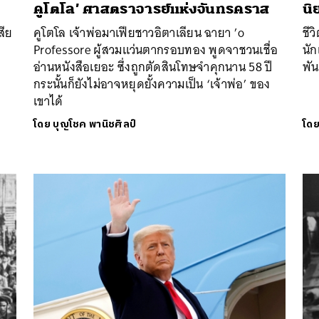
คูโตโล’ ศาสตราจารย์แห่งจันทรคราส
นิ
สีย
คูโตโล เจ้าพ่อมาเฟียชาวอิตาเลียน ฉายา ’o
ชีว
Professore ผู้สวมแว่นตากรอบทอง พูดจาชวนเชื่อ
นัก
อ่านหนังสือเยอะ ซึ่งถูกตัดสินโทษจำคุกนาน 58 ปี
พัน
กระนั้นก็ยังไม่อาจหยุดยั้งความเป็น ‘เจ้าพ่อ’ ของ
เขาได้
โดย
บุญโชค พานิชศิลป์
โด
นหา
SHARE
TWEET
LINE
EMAIL