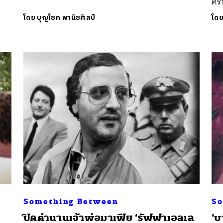
คร
โดย
บุญโชค พานิชศิลป์
โด
Something Between
So
ปิดตำนานเจ้าพ่อมาเฟีย ‘รัฟฟาเอลเล
‘บ