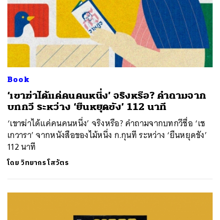
Book
‘เขาฆ่าได้แค่คนคนหนึ่ง’ จริงหรือ? คำถามจาก
บทกวี ระหว่าง ‘ยืนหยุดขัง’ 112 นาที
‘เขาฆ่าได้แค่คนคนหนึ่ง’ จริงหรือ? คำถามจากบทกวีชื่อ ‘เช
เกวารา’ จากหนังสือของไม้หนึ่ง ก.กุนที ระหว่าง ‘ยืนหยุดขัง’
112 นาที
โดย
วิทยากร โสวัตร