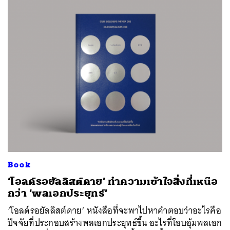
Book
‘โอลด์รอยัลลิสต์ดาย’ ทำความเข้าใจสิ่งที่เหนือ
กว่า ‘พลเอกประยุทธ์’
‘โอลด์รอยัลลิสต์ดาย’ หนังสือที่จะพาไปหาคำตอบว่าอะไรคือ
ปัจจัยที่ประกอบสร้างพลเอกประยุทธ์ขึ้น อะไรที่โอบอุ้มพลเอก