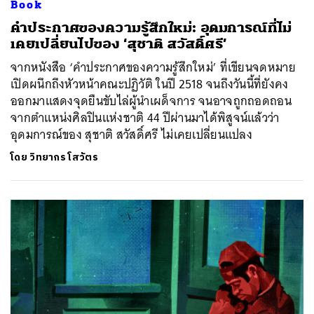
Book
คำประกาศของความรู้สึกใหม่: อุดมการณ์ที่ไม่
เคยเปลี่ยนไปของ ‘สุชาติ สวัสดิ์ศรี’
จากหนังสือ ‘คำประกาศของความรู้สึกใหม่’ ที่เขียนจดหมาย
เปิดผนึกถึงหัวหน้าคณะปฏิวัติ ในปี 2518 จนถึงวันนี้ที่ยังคง
ออกมาแสดงจุดยืนขับไล่ผู้นำเผด็จการ จนอาจถูกถอดถอน
จากตำแหน่งศิลปินแห่งชาติ 44 ปีผ่านมาได้พิสูจน์แล้วว่า
อุดมการณ์ของ สุชาติ สวัสดิ์ศรี ไม่เคยเปลี่ยนแปลง
โดย
วิทยากร โสวัตร