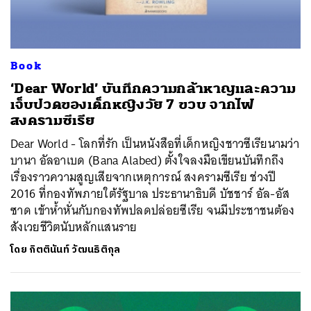
Book
‘Dear World’ บันทึกความกล้าหาญและความ
เจ็บปวดของเด็กหญิงวัย 7 ขวบ จากไฟ
สงครามซีเรีย
Dear World - โลกที่รัก เป็นหนังสือที่เด็กหญิงชาวซีเรียนามว่า
บานา อัลอาเบด (Bana Alabed) ตั้งใจลงมือเขียนบันทึกถึง
เรื่องราวความสูญเสียจากเหตุการณ์ สงครามซีเรีย ช่วงปี
2016 ที่กองทัพภายใต้รัฐบาล ประธานาธิบดี บัชชาร์ อัล-อัส
ซาด เข้าห้ำหั่นกับกองทัพปลดปล่อยซีเรีย จนมีประชาชนต้อง
สังเวยชีวิตนับหลักแสนราย
โดย
กิตตินันท์ วัฒนธิติกุล