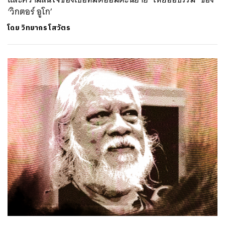
‘วิกตอร์ อูโก’
โดย
วิทยากร โสวัตร