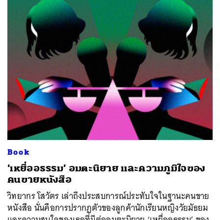
Book
‘เหยื่ออธรรม’ อมตะนิยาย และความภูมิใจของ
คนขายหนังสือ
วิทยากร โสวัตร เล่าถึงประสบการณ์ประทับใจในฐานะคนขาย
หนังสือ นั่นคือการปรากฏตัวของลูกค้านักเรียนหญิงวัยมัธยม
และความสนใจของเธอที่มีต่ออมตะนิยาย ‘เหยื่ออธรรม’ ของ