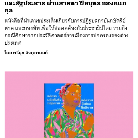
และรัฐประหาร ผ่านสายตา ปิยบุตร แสงกนก
กุล
หนังสือที่นำเสนอประเด็นเกี่ยวกับการปฏิรูปสถาบันกษัตริย์
ศาล และกองทัพเพื่อให้สอดคล้องกับประชาธิปไตย รวมถึง
กรณีศึกษาจากประวัติศาสตร์การเมืองการปกครองของต่าง
ประเทศ
โดย
ตรีนุช อิงคุทานนท์