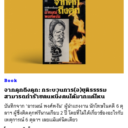
Book
จากคุกถึงคุก: กระบวนการ(อ)ยุติธรรรม
สามารถทำร้ายคนหนึ่งคนได้มากแค่ไหน
บันทึกจาก ‘อารมณ์ พงศ์พงัน’ ผู้นำแรงงาน นักโทษในคดี 6 ตุ
ลาฯ ผู้ซึ่งติดคุกฟรีนานเกือบ 2 ปี โดยที่ไม่ได้เกี่ยวข้องอะไรกับ
เหตุการณ์ 6 ตุลาฯ เลยแม้แต่นิดเดียว