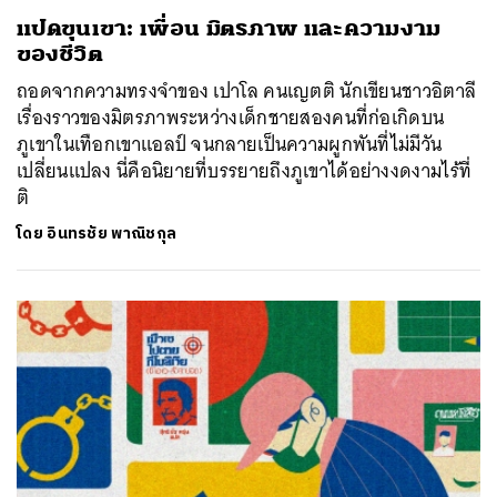
แปดขุนเขา: เพื่อน มิตรภาพ และความงาม
ของชีวิต
ถอดจากความทรงจำของ เปาโล คนเญตติ นักเขียนชาวอิตาลี
เรื่องราวของมิตรภาพระหว่างเด็กชายสองคนที่ก่อเกิดบน
ภูเขาในเทือกเขาแอลป์ จนกลายเป็นความผูกพันที่ไม่มีวัน
เปลี่ยนแปลง นี่คือนิยายที่บรรยายถึงภูเขาได้อย่างงดงามไร้ที่
ติ
โดย
อินทรชัย พาณิชกุล