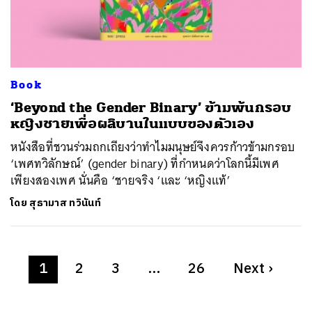
Book
‘Beyond the Gender Binary’ ข้ามพ้นกรอบ
หญิงชายเพื่อผลิบานในแบบของตัวเอง
หนังสือที่ชวนร่วมถกเถียงว่าทำไมมนุษย์จึงควรก้าวข้ามกรอบ
‘เพศทวิลักษณ์’ (gender binary) ที่กำหนดว่าโลกนี้มีเพศ
เพียงสองเพศ นั่นคือ ‘ชายจริง ‘และ ‘หญิงแท้’
โดย
สุธามาส ทวินันท์
1
2
3
…
26
Next
›