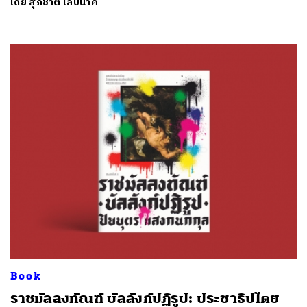
โดย
สุภชาติ เล็บนาค
Book
ราชมัลลงทัณฑ์ บัลลังก์ปฏิรูป: ประชาธิปไตย