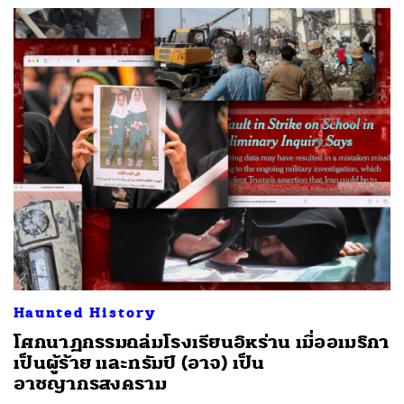
Haunted History
โศกนาฏกรรมถล่มโรงเรียนอิหร่าน เมื่ออเมริกา
เป็นผู้ร้าย และทรัมป์ (อาจ) เป็น
อาชญากรสงคราม