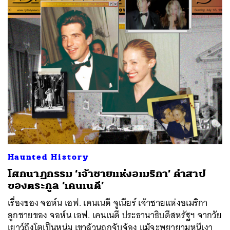
Haunted History
โศกนาฏกรรม ‘เจ้าชายแห่งอเมริกา’ คำสาป
ของตระกูล ‘เคนเนดี’
เรื่องของ จอห์น เอฟ. เคนเนดี จูเนียร์ เจ้าชายแห่งอเมริกา
ลูกชายของ จอห์น เอฟ. เคนเนดี ประธานาธิบดีสหรัฐฯ จากวัย
เยาว์ถึงโตเป็นหนุ่ม เขาล้วนถูกจับจ้อง แม้จะพยายามหนีเงา