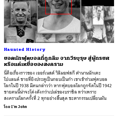
Haunted History
ยอดนักฟุตบอลที่ถูกลืม จากวีรบุรุษ สู่ผู้ทรยศ
หรือแค่เหยื่อของสงคราม
นี่คือเรื่องราวของ เออร์เนสต์ วิลิมอฟสกี ตำนานนักเตะ
โปแลนด์ ชายที่ยิงประตูเป็นกอบเป็นกำ เขาเข้าร่วมฟุตบอล
โลกในปี 1938 มีคนกล่าวว่า หากฟุตบอลโลกถูกจัดในปี 1942
ชายคนนี้น่าจะโด่งดังกว่าเปเล่ของบราซิล ทว่าเพราะ
สงครามโลกครั้งที่ 2 ทุกอย่างสิ้นสุด ชะตากรรมเปลี่ยนผัน
โดย
I’m John