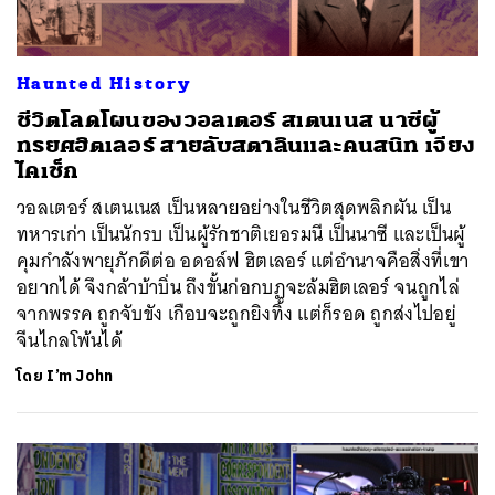
Haunted History
ชีวิตโลดโผนของวอลเตอร์ สเตนเนส นาซีผู้
ทรยศฮิตเลอร์ สายลับสตาลินและคนสนิท เจียง
ไคเช็ก
วอลเตอร์ สเตนเนส เป็นหลายอย่างในชีวิตสุดพลิกผัน เป็น
ทหารเก่า เป็นนักรบ เป็นผู้รักชาติเยอรมนี เป็นนาซี และเป็นผู้
คุมกำลังพายุภักดีต่อ อดอล์ฟ ฮิตเลอร์ แต่อำนาจคือสิ่งที่เขา
อยากได้ จึงกล้าบ้าบิ่น ถึงขั้นก่อกบฏจะล้มฮิตเลอร์ จนถูกไล่
จากพรรค ถูกจับขัง เกือบจะถูกยิงทิ้ง แต่ก็รอด ถูกส่งไปอยู่
จีนไกลโพ้นได้
โดย
I’m John
ค้นหา