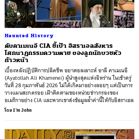
Haunted History
ดับคาเมเนอี CIA ชี้เป้า อิสราเอลสังหาร
โศกนาฏกรรมความตาย ของลูกนักบวชหัว
ก้าวหน้า
เบื้องหลังปฏิบัติการปลิดชีพ อยาตอลเลาะห์ อาลี คาเมเนอี
(Ayatollah Ali Khamenei) ผู้นำสูงสุดแห่งอิหร่าน ในเช้าตรู่
วันที่ 28 กุมภาพันธ์ 2026 ไม่ได้เกิดมาอย่างลอยๆ แต่เป็นการ
วางแผนสะกดรอย เฝ้าติดตามของหน่วยข่าวกรองของ
อเมริกาอย่าง CIA และพวกเขาส่งข้อมูลล้ำค่านี้ให้กับอิสราเอล
โดย
I’m John