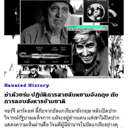
Haunted History
ฆ่าด้วยร่ม ปฏิบัติการสายลับหยามอังกฤษ กับ
การลอบสังหารข้ามชาติ
จอร์จี มาร์คอฟ ลี้ภัยจากบัลแกเรียมาอังกฤษ หลังเปิดปาก
วิจารณ์รัฐบาลเผด็จการ แม้จะอยู่ต่างแดน แต่เขาไม่ปิดปาก
แสดงความเห็นผ่านสื่อ โจมตีผู้มีอำนาจในบัลแกเรียอย่างดุ