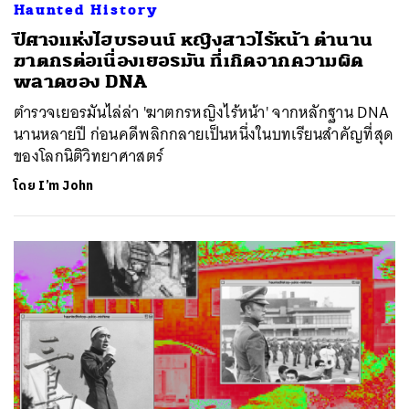
Haunted History
ปีศาจแห่งไฮบรอนน์ หญิงสาวไร้หน้า ตำนาน
ฆาตกรต่อเนื่องเยอรมัน ที่เกิดจากความผิด
พลาดของ DNA
ตำรวจเยอรมันไล่ล่า 'ฆาตกรหญิงไร้หน้า' จากหลักฐาน DNA
นานหลายปี ก่อนคดีพลิกกลายเป็นหนึ่งในบทเรียนสำคัญที่สุด
ของโลกนิติวิทยาศาสตร์
โดย
I’m John