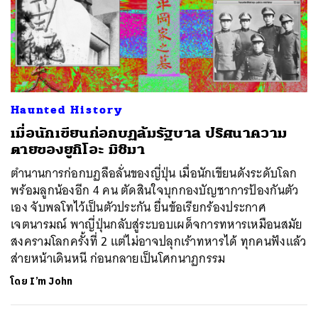
Haunted History
เมื่อนักเขียนก่อกบฏล้มรัฐบาล ปริศนาความ
ตายของยูกิโอะ มิชิมา
ตำนานการก่อกบฏลือลั่นของญี่ปุ่น เมื่อนักเขียนดังระดับโลก
พร้อมลูกน้องอีก 4 คน ตัดสินใจบุกกองบัญชาการป้องกันตัว
เอง จับพลโทไว้เป็นตัวประกัน ยื่นข้อเรียกร้องประกาศ
เจตนารมณ์ พาญี่ปุ่นกลับสู่ระบอบเผด็จการทหารเหมือนสมัย
สงครามโลกครั้งที่ 2 แต่ไม่อาจปลุกเร้าทหารได้ ทุกคนฟังแล้ว
ส่ายหน้าเดินหนี ก่อนกลายเป็นโศกนาฏกรรม
โดย
I’m John