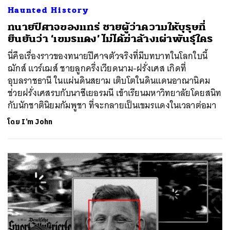
Haunted History
ทนายปีศาจของแทร่ ชายผู้ว่าความให้บุรุษที่
ยืนยันว่า ‘เขมรแดง’ ไม่ได้ฆ่าล้างเผ่าพันธุ์ใคร
นี่คือเรื่องราวของทนายปีศาจตัวจริงที่มีบทบาทในโลกใบนี้
ฌักส์ แวร์เฌส์ ชายลูกครึ่งเวียดนาม-ฝรั่งเศส เกิดที่
อุบลราชธานี ในแผ่นดินสยาม เติบโตในดินแดนอาณานิคม
ช่วยฝรั่งเศสรบกับนาซีเยอรมนี เข้าเรียนมหาวิทยาลัยโดยสนิท
กับนักชาตินิยมกัมพูชา ที่จะกลายเป็นเขมรแดงในเวลาต่อมา
โดย
I’m John