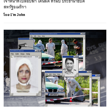
เจ้าหน้าที่ไปลอบฆ่า โดนัลด์ ทรัมป์ ประธานาธิบดี
สหรัฐอเมริกา
โดย
I’m John