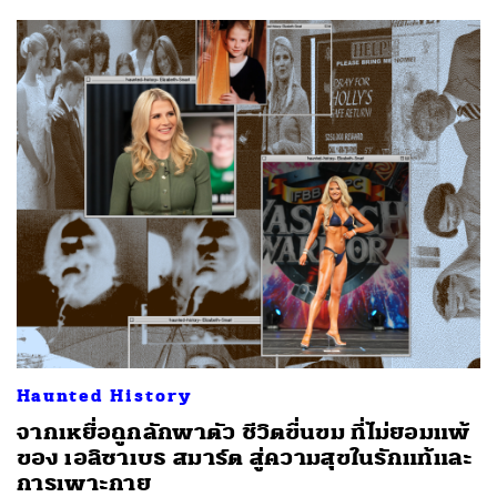
Haunted History
จากเหยื่อถูกลักพาตัว ชีวิตขื่นขม ที่ไม่ยอมแพ้
ของ เอลิซาเบธ สมาร์ต สู่ความสุขในรักแท้และ
การเพาะกาย