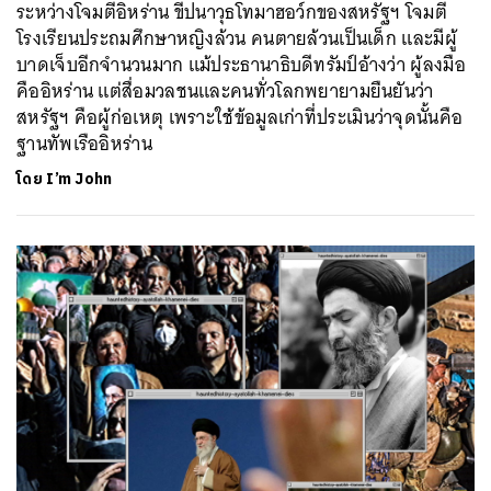
ระหว่างโจมตีอิหร่าน ขีปนาวุธโทมาฮอว์กของสหรัฐฯ โจมตี
โรงเรียนประถมศึกษาหญิงล้วน คนตายล้วนเป็นเด็ก และมีผู้
บาดเจ็บอีกจำนวนมาก แม้ประธานาธิบดีทรัมป์อ้างว่า ผู้ลงมือ
คืออิหร่าน แต่สื่อมวลชนและคนทั่วโลกพยายามยืนยันว่า
สหรัฐฯ คือผู้ก่อเหตุ เพราะใช้ข้อมูลเก่าที่ประเมินว่าจุดนั้นคือ
ฐานทัพเรืออิหร่าน
โดย
I’m John