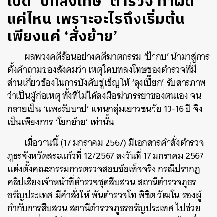
เปิด ‘บทลงโทษ’ ตำรวจ ทำผิด
แค่ไหน เพราะอะไรถึงเริ่มต้น
เพียงแค่ ‘สั่งย้าย’
ผลพวงคดีร้อนอย่างคดีฆาตกรรม ‘ป้ากบ’ นำมาสู่การ
ตั้งคำถามของสังคมว่า เหตุใดบทลงโทษของตำรวจที่มี
ส่วนเกี่ยวข้องในการบังคับขู่เข็ญให้ ‘ลุงเปี๊ยก’ รับสารภาพ
ว่าเป็นผู้ก่อเหตุ ทั้งที่ไม่ได้ลงมือฆ่าภรรยาของตนเอง จน
กลายเป็น ‘แพะรับบาป’ แทนกลุ่มเยาวชนวัย 13-16 ปี จึง
เป็นเพียงการ ‘โยกย้าย’ เท่านั้น
เมื่อวานนี้ (17 มกราคม 2567) มีเอกสารคำสั่งตำรวจ
ภูธรจังหวัดสระแก้วที่ 12/2567 ลงวันที่ 17 มกราคม 2567
แต่งตั้งคณะกรรมการตรวจสอบข้อเท็จจริง กรณีปรากฏ
คลิปเสียงเจ้าหน้าที่ตำรวจชุดสืบสวน สถานีตำรวจภูธร
อรัญประเทศ มีคำสั่งให้ พันตำรวจโท พิชิต วัฒโน รองผู้
กำกับการสืบสวน สถานีตำรวจภูธรอรัญประเทศ ไปช่วย