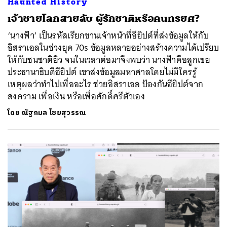
Haunted History
เจ้าชายโลกสายลับ ผู้รักชาติหรือคนทรยศ?
‘นางฟ้า’ เป็นรหัสเรียกขานเจ้าหน้าที่อียิปต์ที่ส่งข้อมูลให้กับ
อิสราเอลในช่วงยุค 70s ข้อมูลหลายอย่างสร้างความได้เปรียบ
ให้กับชนชาติยิว จนในเวลาต่อมาจึงพบว่า นางฟ้าคือลูกเขย
ประธานาธิบดีอียิปต์ เขาส่งข้อมูลมหาศาลโดยไม่มีใครรู้
เหตุผลว่าทำไปเพื่ออะไร ช่วยอิสราเอล ป้องกันอียิปต์จาก
สงคราม เพื่อเงิน หรือเพื่อศักดิ์ศรีตัวเอง
โดย
ณัฐกมล ไชยสุวรรณ