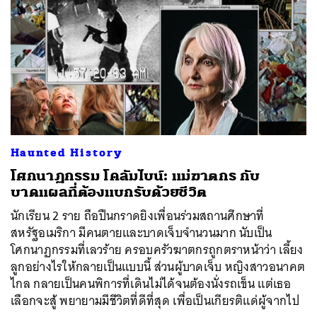
Haunted History
โศกนาฏกรรม โคลัมไบน์: แม่ฆาตกร กับ
บาดแผลที่ต้องแบกรับด้วยชีวิต
นักเรียน 2 ราย ถือปืนกราดยิงเพื่อนร่วมสถานศึกษาที่
สหรัฐอเมริกา มีคนตายและบาดเจ็บจำนวนมาก นับเป็น
โศกนาฏกรรมที่เลวร้าย ครอบครัวฆาตกรถูกตราหน้าว่า เลี้ยง
ลูกอย่างไรให้กลายเป็นแบบนี้ ส่วนผู้บาดเจ็บ หญิงสาวอนาคต
ไกล กลายเป็นคนพิการที่เดินไม่ได้จนต้องนั่งรถเข็น แต่เธอ
เลือกจะสู้ พยายามมีชีวิตที่ดีที่สุด เพื่อเป็นเกียรติแด่ผู้จากไป