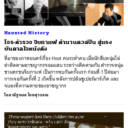
Haunted History
โจร-ตำรวจ จิบกาแฟ ตำนานดวลปืน สู่แรง
บันดาลใจหนังดัง
ที่มาของภาพยนตร์เรื่อง Heat คนระห่ำคน เมื่อนักสืบหนุ่มไล่
ล่าติดตามอาชญากรจอมแสบ ระหว่างติดตามกัน ตำรวจหนุ่ม
ชวนทรชนจิบกาแฟ เป็นการพบกันครั้งแรก ก่อนที่ 1 ปีต่อมา
การเจอกันครั้งที่ 2 เกิดขึ้น หลังการปล้นซูเปอร์มาร์เก็ต และ
จบลงที่ความตายของอาชญากร
โดย
ณัฐกมล ไชยสุวรรณ