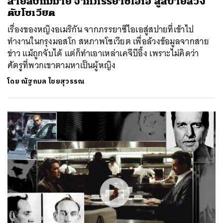
สายลับแม่ม่าย จากภรรยาซีไอเอ สู่สปายล้วง
ตับโซเวียต
เรื่องของหญิงอเมริกัน จากภรรยาซีไอเอสู่สปายที่เข้าไป
ทำงานในกรุงมอสโก สหภาพโซเวียต เพื่อล้วงข้อมูลจากสาย
ข่าว แม้ถูกจับได้ แต่ก็ทำเอาเหล่าเคจีบีอึ้ง เพราะไม่คิดว่า
ศัตรูที่พวกเขาตามหาเป็นผู้หญิง
โดย
ณัฐกมล ไชยสุวรรณ