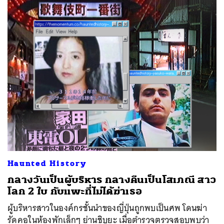
Haunted History
กลางวันเป็นผู้บริหาร กลางคืนเป็นโสเภณี สาว
โลก 2 ใบ กับแพะที่ไม่ได้ฆ่าเธอ
ผู้บริหารสาวในองค์กรชั้นนำของญี่ปุ่นถูกพบเป็นศพ โดนฆ่า
รัดคอในห้องพักเล็กๆ ย่านชิบูยะ เมื่อตำรวจตรวจสอบพบว่า