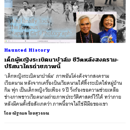
Haunted History
เด็กผู้หญิงระเบิดนาปาล์ม ชีวิตหลังสงคราม-
ปริศนาใครถ่ายภาพนี้
‘เด็กหญิงระเบิดนาปาล์ม’ ภาพอันโด่งดังจากสงคราม
เวียดนาม หลังจากเครื่องบินเวียดนามใต้ทิ้งระเบิดใส่หมู่บ้าน
กิม ฟุก เป็นเด็กหญิงวัยเพียง 9 ปี วิ่งร้องขอความช่วยเหลือ
ช่างภาพชาวเวียดนามถ่ายภาพประวัติศาสตร์ไว้ได้ ทว่าภาย
หลังมีคนตั้งข้อสังเกตว่า ภาพนี้อาจไม่ใช่ฝีมือของเขา
โดย
ณัฐกมล ไชยสุวรรณ