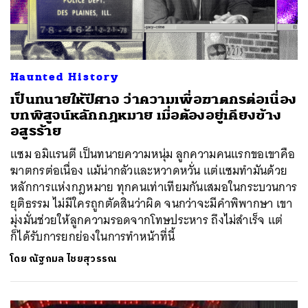
Haunted History
เป็นทนายให้ปีศาจ ว่าความเพื่อฆาตกรต่อเนื่อง
บทพิสูจน์หลักกฎหมาย เมื่อต้องอยู่เคียงข้าง
อสูรร้าย
แซม อมิแรนตี เป็นทนายความหนุ่ม ลูกความคนแรกขอเขาคือ
ฆาตกรต่อเนื่อง แม้น่ากลัวและหวาดหวั่น แต่แซมทำมันด้วย
หลักการแห่งกฎหมาย ทุกคนเท่าเทียมกันเสมอในกระบวนการ
ยุติธรรม ไม่มีใครถูกตัดสินว่าผิด จนกว่าจะมีคำพิพากษา เขา
มุ่งมั่นช่วยให้ลูกความรอดจากโทษประหาร ถึงไม่สำเร็จ แต่
ก็ได้รับการยกย่องในการทำหน้าที่นี้
โดย
ณัฐกมล ไชยสุวรรณ