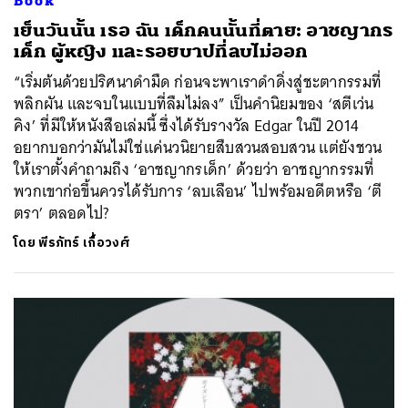
Book
เย็นวันนั้น เธอ ฉัน เด็กคนนั้นที่ตาย: อาชญากร
เด็ก ผู้หญิง และรอยบาปที่ลบไม่ออก
“เริ่มต้นด้วยปริศนาดำมืด ก่อนจะพาเราดำดิ่งสู่ชะตากรรมที่
พลิกผัน และจบในแบบที่ลืมไม่ลง” เป็นคำนิยมของ ‘สตีเว่น
คิง’ ที่มีให้หนังสือเล่มนี้ ซึ่งได้รับรางวัล Edgar ในปี 2014
อยากบอกว่ามันไม่ใช่แค่นวนิยายสืบสวนสอบสวน แต่ยังชวน
ให้เราตั้งคำถามถึง ‘อาชญากรเด็ก’ ด้วยว่า อาชญากรรมที่
พวกเขาก่อขึ้นควรได้รับการ ‘ลบเลือน’ ไปพร้อมอดีตหรือ ‘ตี
ตรา’ ตลอดไป?
โดย
พีรภัทร์ เกื้อวงศ์