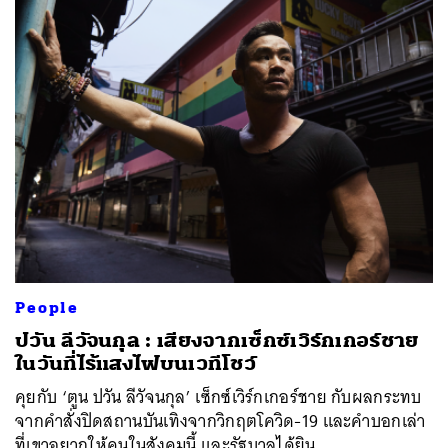
People
ปวัน ลีวัจนกุล : เสียงจากเซ็กซ์เวิร์กเกอร์ชาย
ในวันที่ไร้แสงไฟบนเวทีโชว์
คุยกับ ‘ตูน ปวัน ลีวัจนกุล’ เซ็กซ์เวิร์กเกอร์ชาย กับผลกระทบ
จากคำสั่งปิดสถานบันเทิงจากวิกฤตโควิด-19 และคำบอกเล่า
ที่เขาอยากให้คนในสังคมนี้ และรัฐบาลได้ยิน