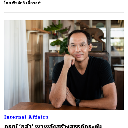
โดย
พีรภัทร์ เกื้อวงศ์
Internal Affairs
กรณ์ ‘กล้า’ พาพลังสร้างสรรค์กระตุ้น