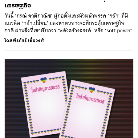
เศรษฐกิจ
วันนี้ ‘กรณ์ จาติกวณิช’ ผู้ก่อตั้งและหัวหน้าพรรค ‘กล้า’ ที่มี
แนวคิด ‘กล้าเปลี่ยน’ มองหาหนทางจะที่กระตุ้นเศรษฐกิจ
ชาติ ผ่านสิ่งที่เขาเรียกว่า ‘พลังสร้างสรรค์’ หรือ ‘soft power’
โดย
พีรภัทร์ เกื้อวงศ์