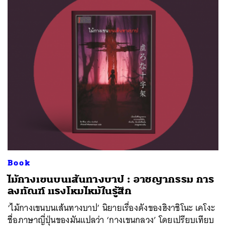
Book
ไม้กางเขนบนเส้นทางบาป : อาชญากรรม การ
ลงทัณฑ์ แรงโหมไหม้ในรู้สึก
‘ไม้กางเขนบนเส้นทางบาป’ นิยายเรื่องดังของฮิงาชิโนะ เคโงะ
ชื่อภาษาญี่ปุ่นของมันแปลว่า ‘กางเขนกลวง’ โดยเปรียบเทียบ