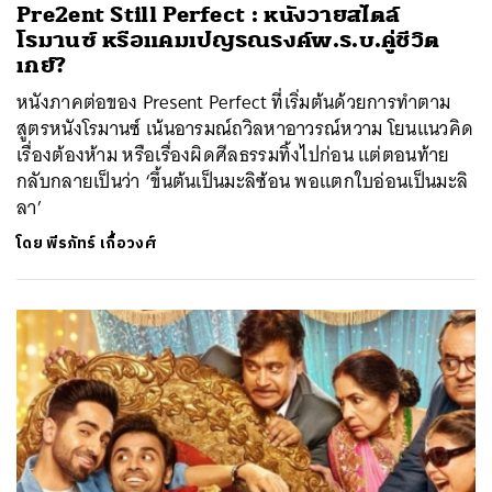
Pre2ent Still Perfect : หนังวายสไตล์
โรมานซ์ หรือแคมเปญรณรงค์พ.ร.บ.คู่ชีวิต
เกย์?
หนังภาคต่อของ Present Perfect ที่เริ่มต้นด้วยการทำตาม
สูตรหนังโรมานซ์ เน้นอารมณ์ถวิลหาอาวรณ์หวาม โยนแนวคิด
เรื่องต้องห้าม หรือเรื่องผิดศีลธรรมทิ้งไปก่อน แต่ตอนท้าย
กลับกลายเป็นว่า ‘ขึ้นต้นเป็นมะลิซ้อน พอแตกใบอ่อนเป็นมะลิ
ลา’
โดย
พีรภัทร์ เกื้อวงศ์