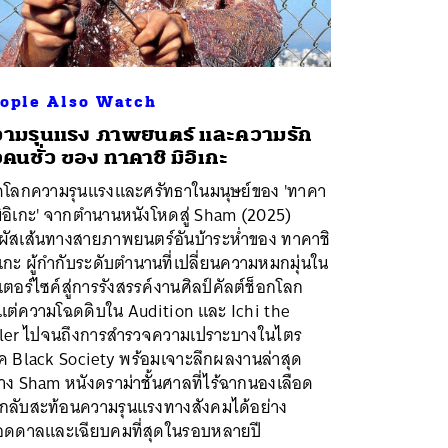
ople Also Watch
ามรุนแรง ภาพยนตร์ และความรัก
อคนชั่ว ของ ทาคาชิ มิอิเกะ
ิดโลกความรุนแรงและศรัทธาในมนุษย์ของ 'ทาคา
มิอิเกะ' จากตำนานหนังโหดสู่ Sham (2025)
มผัสเส้นทางสายภาพยนตร์อันบ้าระห่ำของ ทาคาชิ
ิเกะ ผู้กำกับระดับตำนานที่เปลี่ยนความหมกมุ่นใน
ตอร์ไซค์สู่การรังสรรค์งานศิลป์คัลต์ช็อกโลก
งแต่ความโฉดดิบใน Audition และ Ichi the
ller ไปจนถึงการสำรวจความเปราะบางในไตร
ค Black Society พร้อมเจาะลึกผลงานล่าสุด
าง Sham หนังดราม่าชั้นศาลที่ไร้ฉากนองเลือด
่กลับสะท้อนความรุนแรงทางสังคมได้อย่าง
ือดดาลและเฉียบคมที่สุดในรอบหลายปี