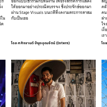
ยร์
ออกแบบโชว์ร่วมกับทีมงาน เพื่อรังสรรค์การแสดง
สั
่ง
ให้ออกมาอย่างประณีตบรรจง ซึ่งประจักษ์ออกมา
คล
ผ่าน Stage Visuals บนเวทีที่งดงามตระการตาสม
คน 
่ใน
กับเป็นเธอ
ล่า
ิต
ใจอ
เงื
เรา
โดย
ศศิกรานต์ ปัญจอุดมรัตน์ (Intern)
โด