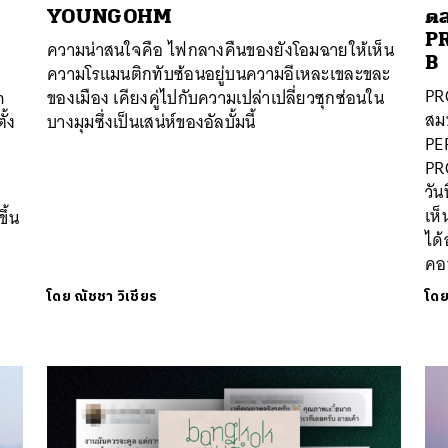
YOUNGOHM
ตล
PR
ความน่าสนใจคือ ไฟกลางคืนของยังโอมฉายให้เห็น
B
ความโรแมนติกทับซ้อนอยู่บนความอีเหละเขละขละ
PRO
n
ของเมือง เคียงคู่ไปกับความเปล่าเปลี่ยวซุกซ่อนใน
สมบ
ั้ง
บางมุมซึ่งเป็นเสน่ห์ของอัลบั้มนี้
PE
PRO
วัน
เห
ึ้น
ได้
คอน
โดย
ณัชชา วิเชียร
โด