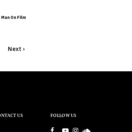
ย
Man On Film
Next
›
ONTACT US
FOLLOW US