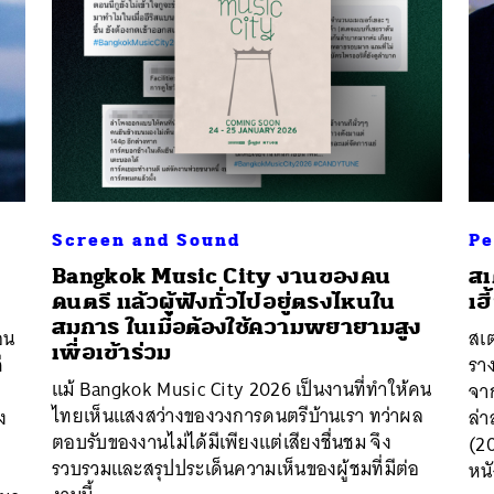
Screen and Sound
Pe
Bangkok Music City งานของคน
สเ
ดนตรี แล้วผู้ฟังทั่วไปอยู่ตรงไหนใน
เฮ
สมการ ในเมื่อต้องใช้ความพยายามสูง
ือน
สเต
เพื่อเข้าร่วม
ี
รา
แม้ Bangkok Music City 2026 เป็นงานที่ทำให้คน
จาก
ไทยเห็นแสงสว่างของวงการดนตรีบ้านเรา ทว่าผล
ง
ล่า
ตอบรับของงานไม่ได้มีเพียงแต่เสียงชื่นชม จึง
(2
รวบรวมและสรุปประเด็นความเห็นของผู้ชมที่มีต่อ
หนั