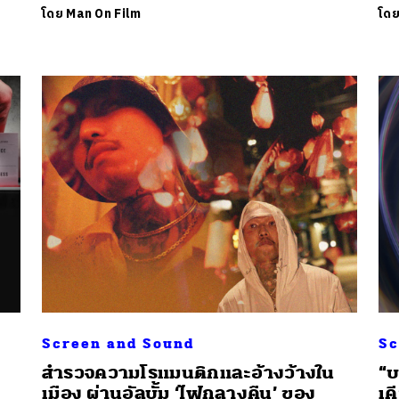
โดย
Man On Film
โด
นหา
SHARE
TWEET
LINE
EMAIL
Screen and Sound
Sc
สำรวจความโรแมนติกและอ้างว้างใน
“บ
เมือง ผ่านอัลบั้ม ‘ไฟกลางคืน’ ของ
เค