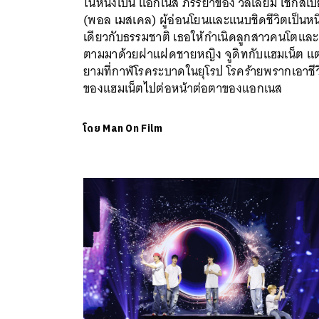
ในหนังเป็น แอกเนส ภรรยาของ วิลเลียม เชกสเปี
(พอล เมสเคล) ผู้อ่อนโยนและแนบชิดชีวิตเป็นหนึ
เดียวกับธรรมชาติ เธอให้กำเนิดลูกสาวคนโตและ
ตามมาด้วยฝาแฝดชายหญิง จูดิทกับแฮมเน็ต แต
ยามที่กาฬโรคระบาดในยุโรป โรคร้ายพรากเอาชีว
ของแฮมเน็ตไปต่อหน้าต่อตาของแอกเนส
โดย
Man On Film