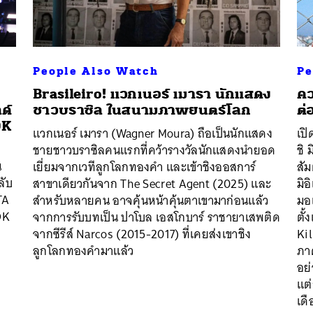
People Also Watch
Pe
Brasileiro! แวกเนอร์ เมารา นักแสดง
คว
ด์
ชาวบราซิล ในสนามภาพยนตร์โลก
ต่
OK
แวกเนอร์ เมารา (Wagner Moura) ถือเป็นนักแสดง
เป
ชายชาวบราซิลคนแรกที่คว้ารางวัลนักแสดงนำยอด
ชิ 
น
เยี่ยมจากเวทีลูกโลกทองคำ และเข้าชิงออสการ์
สั
ลับ
สาขาเดียวกันจาก The Secret Agent (2025) และ
มิอ
TA
สำหรับหลายคน อาจคุ้นหน้าคุ้นตาเขามาก่อนแล้ว
มอเ
OK
จากการรับบทเป็น ปาโบล เอสโกบาร์ ราชายาเสพติด
ตั้
จากซีรีส์ Narcos (2015-2017) ที่เคยส่งเขาชิง
Ki
ลูกโลกทองคำมาแล้ว
ภา
อย่
แต
เด