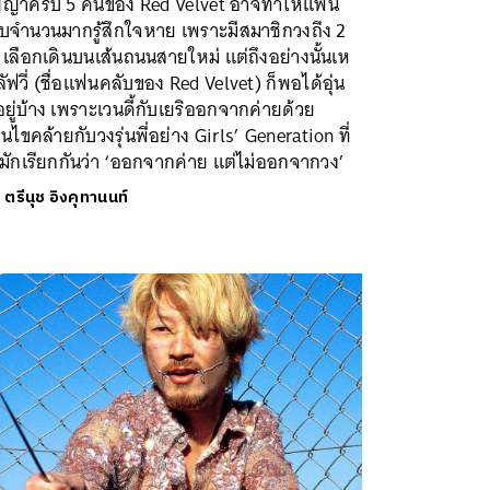
ญญาครบ 5 คนของ Red Velvet อาจทำให้แฟน
ับจำนวนมากรู้สึกใจหาย เพราะมีสมาชิกวงถึง 2
เลือกเดินบนเส้นถนนสายใหม่ แต่ถึงอย่างนั้นเห
ลัฟวี่ (ชื่อแฟนคลับของ Red Velvet) ก็พอได้อุ่น
ยู่บ้าง เพราะเวนดี้กับเยริออกจากค่ายด้วย
่อนไขคล้ายกับวงรุ่นพี่อย่าง Girls’ Generation ที่
มักเรียกกันว่า ‘ออกจากค่าย แต่ไม่ออกจากวง’
ย
ตรีนุช อิงคุทานนท์