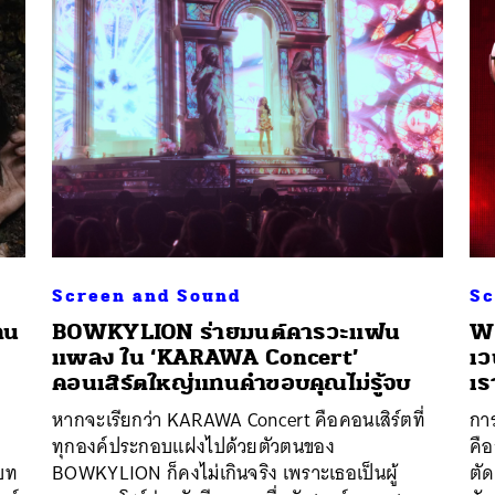
Screen and Sound
Sc
คน
BOWKYLION ร่ายมนต์คารวะแฟน
W:
แพลง ใน ‘KARAWA Concert’
เว
คอนเสิร์ตใหญ่แทนคำขอบคุณไม่รู้จบ
เร
หากจะเรียกว่า KARAWA Concert คือคอนเสิร์ตที่
การ
ทุกองค์ประกอบแฝงไปด้วยตัวตนของ
คือ
บบท
BOWKYLION ก็คงไม่เกินจริง เพราะเธอเป็นผู้
ตัด