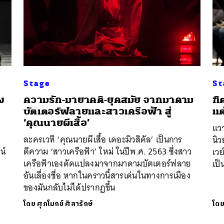
Stage
St
ง
ความรัก-มายาคติ-ยุคสมัย จากมาดาม
ฑิ
บัตเตอร์ฟลายและสาวเครือฟ้า สู่
แต
‘คุณนายผีเสื้อ’
แว
ละครเวที ‘คุณนายผีเสื้อ เดอะมิวสิคัล’ เป็นการ
นิ
น์
ตีความ ‘สาวเครือฟ้า’ ใหม่ ในปีพ.ศ. 2563 ซึ่งสาว
เว
เครือฟ้าเองดัดแปลงมาจากมาดามบัตเตอร์ฟลาย
เป็
อันเลื่องชื่อ หากในคราวนี้สารเด่นในทางการเมือง
ของมันกลับไม่ได้ปรากฏขึ้น
โดย
ศุภโมกข์ ศิลารักษ์
โด