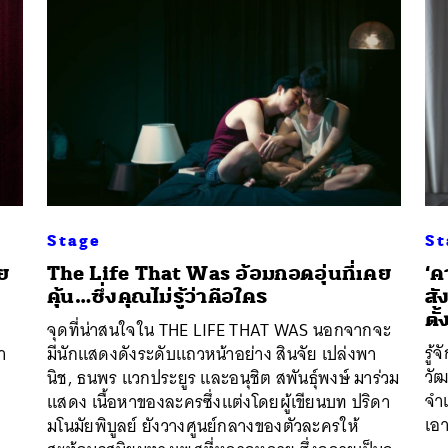
Stage
St
ย
The Life That Was อ้อมกอดอุ่นที่เคย
‘ค
คุ้น…ซึ่งคุณไม่รู้ว่าคือใคร
สั
ตั
จุดที่น่าสนใจใน THE LIFE THAT WAS นอกจากจะ
รู้
า
มีนักแสดงดังระดับแถวหน้าอย่าง สินจัย เปล่งพา
วัฒ
นิช, ธนพร แวกประยูร และอนุชิต สพันธุ์พงษ์ มาร่วม
จำเ
แสดง เนื้อหาของละครซึ่งแต่งโดยผู้เขียนบท ปริดา
เอา
มโนมัยพิบูลย์ ยังวางศูนย์กลางของตัวละครให้