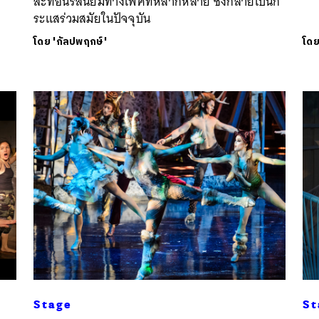
สะท้อนรสนิยมทางเพศที่หลากหลาย ซึ่งกลายเป็นก
ระแสร่วมสมัยในปัจจุบัน
โดย
'กัลปพฤกษ์'
โด
Stage
St