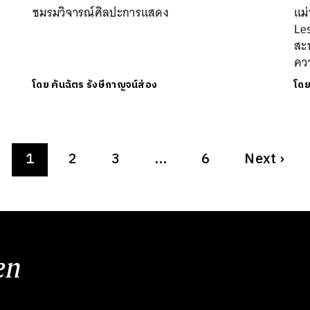
ชมรมวิจารณ์ศิลปะการแสดง
แม่
Le
สะท
คว
โดย
คันฉัตร รังษีกาญจน์ส่อง
โด
1
2
3
…
6
Next
›
en