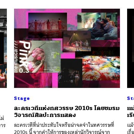
Stage
St
ละครเวทีแห่งทศวรรษ 2010s โดยชมรม
แม
วิจารณ์ศิลปะการแสดง
เร
ม่
ละครเวทีที่น่าประทับใจหรือน่าจดจำในทศวรรษที่
แม
การ
2010s นี้ จากคำให้การของเหล่านักวิจารณ์จาก
เรื