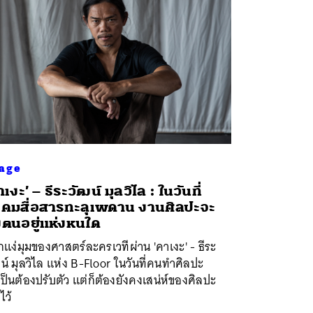
age
าเงะ’ – ธีระวัฒน์ มุลวิไล : ในวันที่
งคมสื่อสารทะลุเพดาน งานศิลปะจะ
้งตนอยู่แห่งหนใด
จักแง่มุมของศาสตร์ละครเวทีผ่าน 'คาเงะ' - ธีระ
น์ มุลวิไล แห่ง B-Floor ในวันที่คนทำศิลปะ
ป็นต้องปรับตัว แต่ก็ต้องยังคงเสน่ห์ของศิลปะ
ไว้