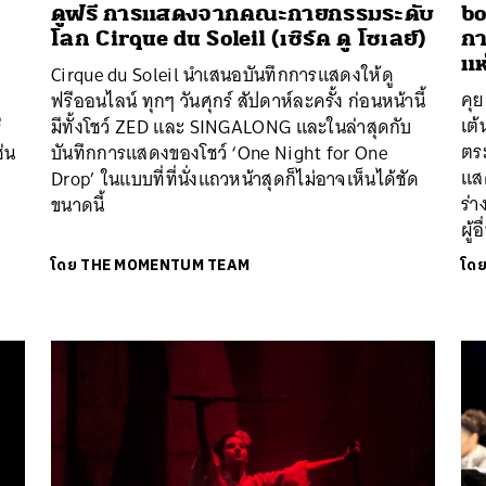
ดูฟรี การแสดงจากคณะกายกรรมระดับ
bo
โลก Cirque du Soleil (เซิร์ค ดู โซเลย์)
กา
แห
Cirque du Soleil นำเสนอบันทึกการแสดงให้ดู
คุย
ฟรีออนไลน์ ทุกๆ วันศุกร์ สัปดาห์ละครั้ง ก่อนหน้านี้
เต้
่
มีทั้งโชว์ ZED และ SINGALONG และในล่าสุดกับ
ตระ
่น
บันทึกการแสดงของโชว์ ‘One Night for One
แส
Drop’ ในแบบที่ที่นั่งแถวหน้าสุดก็ไม่อาจเห็นได้ชัด
ร่า
ขนาดนี้
ผู้อ
โดย
THE MOMENTUM TEAM
โด
นหา
SHARE
TWEET
LINE
EMAIL