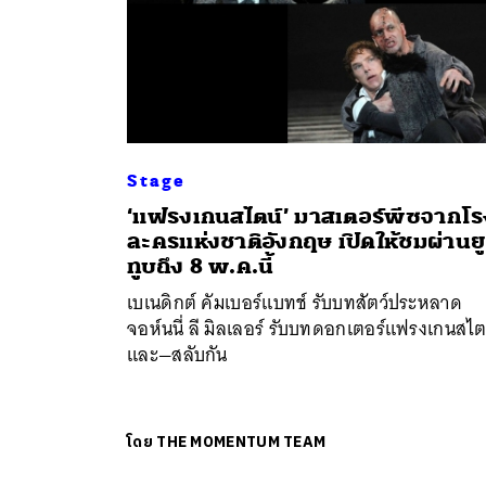
Stage
‘แฟรงเกนสไตน์’ มาสเตอร์พีซจากโร
ละครแห่งชาติอังกฤษ เปิดให้ชมผ่านยู
ทูบถึง 8 พ.ค.นี้
เบเนดิกต์ คัมเบอร์แบทช์ รับบทสัตว์ประหลาด
จอห์นนี่ ลี มิลเลอร์ รับบทดอกเตอร์แฟรงเกนสไต
และ—สลับกัน
โดย
THE MOMENTUM TEAM