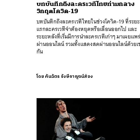
บทบันทึกถึงละครเวทีไทยท่ามกลาง
วิกฤตโควิด-19
บทบันทึกถึงละครเวทีไทยในช่วงโควิด-19 ที่ระยะ
แรกละครเวทีจำต้องหยุดหรือเลื่อนออกไป และ
ระยะหลังที่เริ่มมีการนำละครเวทีเก่าๆ มาเผยแพร
ผ่านออนไลน์​ รวมทั้งแสดงสดผ่านออนไลน์ด้วยเช
กัน
โดย
คันฉัตร รังษีกาญจน์ส่อง
ค้