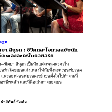
age
ตยา สินุธก : ชีวิตและโอกาสฉบับนัก
่งเพลงละครในนิวยอร์ก
ว—ฑิตยา สินุธก เป็นนักแต่งเพลงละครใน
วยอร์ก โดยเธอแต่งเพลงให้กับทั้งละครออฟบรอด
ย์ และออฟ-ออฟบรอดเวย์ เธอตั้งใจไปทำงานนี้
นอาชีพหลัก และนี่คือเส้นทางของเธอ
ย
รักษ์ศักดิ์ ก้งเส้ง