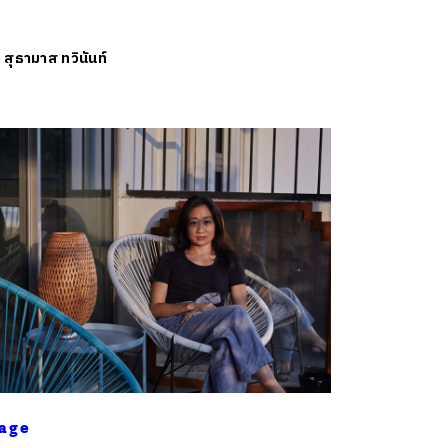
ย
สุธามาส ทวินันท์
age