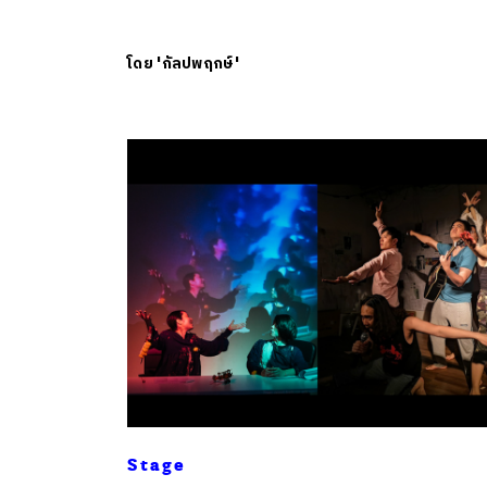
โดย
'กัลปพฤกษ์'
Stage