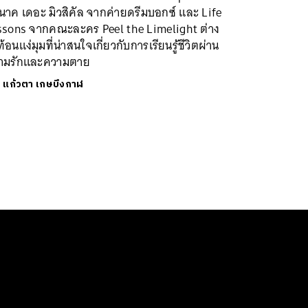
นาค เดอะ มิวสิคัล จากค่ายดรีมบอกซ์ และ Life
ssons จากคณะละคร Peel the Limelight ต่าง
้อนแง่มุมที่น่าสนใจเกี่ยวกับการเรียนรู้ชีวิตผ่าน
ามรักและความตาย
ย
แก้วตา เกษบึงกาฬ