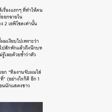
รื่องแรกๆ ที่ทำให้คน
ที่ออกฉายใน
 2 เอพิโซดเท่านั้น
่ผมเงียบไปเพราะว่า
บไปสักพักแล้วถึงนึกบท
ู้เลยด้วยซ้ำว่าตัว
บอก “ทีมงานจับผมใส่
” (อย่างไรก็ดี อีก 1
พื่อนนักแสดงชาว