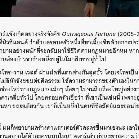
ตาร์แจ้งเกิดอย่างจริงจังคือ
Outrageous Fortune
(2005-20
ิวซีแลนด์ ว่าด้วยครอบครัวหนึ่งที่หาเลี้ยงชีพด้วยการป
ยามอย่างหนักที่จะกลับมาใช้ชีวิตตามกฎหมายอีกหน หากแ
านต้องก้าวขาข้างหนึ่งอยู่ในโลกสีเทาอยู่ร่ำไป
จโทร-วาน เวสต์ ฝาแฝดที่แตกต่างกันสุดขั้ว โดยเจโทรเป็นเ
ม่อินังขังขอบต่อศีลธรรม ใช้ความสามารถของตัวเองใน
่องโหว่ทางกฎหมายเล็กๆ น้อยๆ ไปจนถึงเรื่องใหญ่อย่างกา
าเฉลี่ยทั่วไป โดยครอบครัวเชื่อว่า ที่เขาเป็นเช่นนี้ เพราะอุบ
อนหา ขณะเดียวกัน เขาก็เป็นหนึ่งในคนที่ซื่อสัตย์และอ่อน
้ ผมก็พยายามสร้างคาแรกเตอร์ตัวละครขึ้นมาเองนะ เอาใ
่าทีมงานอยากได้ตัวละครแบบไหน” สตาร์เล่า ก่อนขยายความว่า