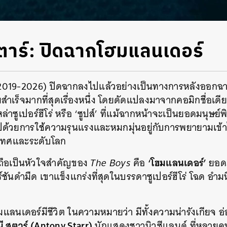
ตาร์: ปิดฉากโฮมแลนเดอร์
019-2026) ปิดฉากลงไปแล้วอย่างเป็นทางการหลังออกฉาย
มสำเร็จมากที่สุดเรื่องหนึ่ง โดยดัดแปลงมาจากคอมิกชื่อเดียว
หล่าซูเปอร์ฮีโร่ หรือ ‘ซูปส์’ ที่แม้ฉากหน้าจะเป็นยอดมนุษย์
ปด้วยการใช้ความรุนแรงและหมกมุ่นอยู่กับการพยายามเข้า
ะเทศและระดับโลก
‘โฮมแลนเดอร์’
่ถือเป็นหัวใจสำคัญของ
The Boys
คือ
ยอดม
ร์ชันดำมืด เขาแข็งแกร่งที่สุดในบรรดาซูเปอร์ฮีโร่ โฉด อำ
แลนเดอร์มีชีวิต ในความหมายว่า มีทั้งความน่ารังเกียจ อ
ี สตาร์ (Antony Starr)
นักแสดงชาวนิวซีแลนด์ ที่หลายคน