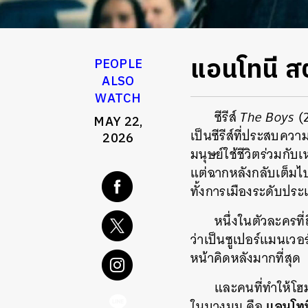
แอนโทนี ส
PEOPLE
ALSO
WATCH
ซีรีส์
The Boys
(2
MAY 22,
เป็นซีรีส์ที่ประสบควา
2026
มนุษย์ใช้ชีวิตร่วมกับเ
แต่ฉากหลังกลับเต็มไ
ทั้งการเมืองระดับปร
หนึ่งในตัวละครที
ว่าเป็นซูเปอร์แมนเวอ
หน้าคิดหลังมากที่สุด
และคนที่ทำให้โฮม
แอนโทน
ในบางมุม คือ