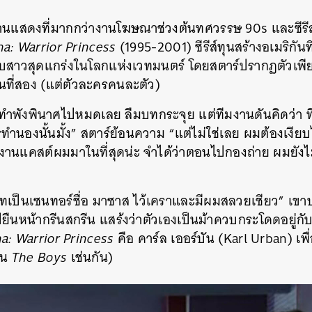
SHARE
TWEET
LINE
EMAIL
านแสดงที่มากกว่างานโฆษณาช่วงต้นทศวรรษ 90s และซีรีส์เ
a: Warrior Princess
(1995-2001) ซีรีส์ทุนสร้างอเมริกัน
กรบสาวสุดแกร่งในโลกแห่งเวทมนตร์ โดยสตาร์ปรากฏตัวเพียง
ันที่สอง (แต่ตัวละครคนละตัว)
ำพังพินาศไปหมดเลย ลืมบทกระจุย แต่ทีมงานดันคิดว่า ที
ทำนองนั้นมั้ง” สตาร์ย้อนความ “แต่ไม่ใช่เลย ผมต้องเงีย
มงานแคสต์ผมมาในที่สุดน่ะ จำได้ว่าตอนไปกองถ่าย ผมยังไม่ร
ทเป็นเซนทอร์ชื่อ มาซาส ไว้เคราและมีผมสลวยเชียว” เขา
ืนหน้ากรีนสกรีน แสร้งว่าตัวเองเป็นม้าควบกระโดดอยู่กับที่
: Warrior Princess
คือ คาร์ล เออร์บัน (Karl Urban) เ
ใน
The Boys
เช่นกัน)