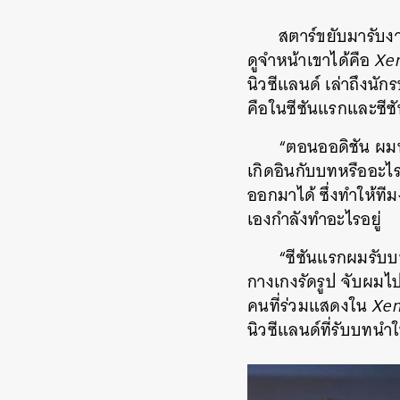
สตาร์ขยับมารับง
ดูจำหน้าเขาได้คือ
Xen
นิวซีแลนด์ เล่าถึงนั
คือในซีซันแรกและซีซ
“ตอนออดิชัน ผมท
เกิดอินกับบทหรืออะไร
ออกมาได้ ซึ่งทำให้ที
เองกำลังทำอะไรอยู่
“ซีซันแรกผมรับบ
กางเกงรัดรูป จับผมไปย
คนที่ร่วมแสดงใน
Xena
นิวซีแลนด์ที่รับบทนำ