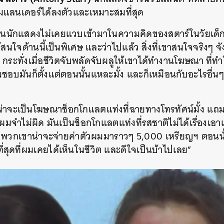
แลนเดอร์ได้ลงตัวและเหมาะสมที่สุด
เป็นนักแสดงไม่เคยแวบเข้ามาในความคิดของสตาร์ในวัยเด็
้สนใจด้านนี้เป็นพิเศษ และว่าไปแล้ว สิ่งที่เขาสนใจจริงๆ จั
น กระทั่งเมื่อชีวิตจับพลัดจับผลูให้เขาได้ทำงานโฆษณา ที่ทำให
ชอบมันก็ตั้งแต่ตอนนั้นแหละมั้ง และก็เหมือนกับอะไรอื่น
จะเป็นโฆษณาช็อกโกแลตแท่งที่ฉายทางโทรทัศน์มั้ง แถมต
าผมจำไม่ผิด มันเป็นช็อกโกแลตแท่งที่รสชาติไม่ได้เรื่องเอาเ
้ง พวกเขาน่าจะจ่ายค่าตัวผมมาราวๆ 5,000 เหรียญฯ ตอนนั
ที่สุดที่ผมเคยได้เห็นในชีวิต และดีใจเป็นบ้าไปเลย”