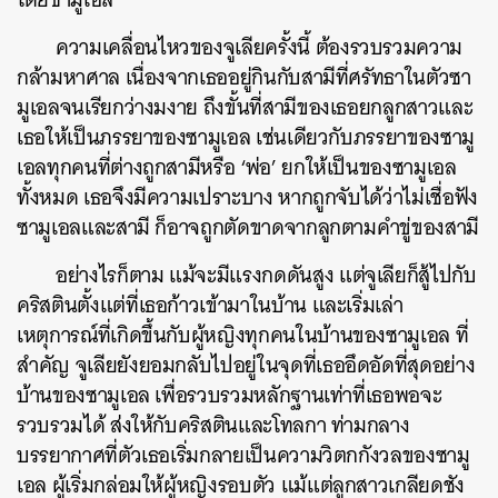
ความเคลื่อนไหวของจูเลียครั้งนี้ ต้องรวบรวมความ
กล้ามหาศาล เนื่องจากเธออยู่กินกับสามีที่ศรัทธาในตัวซา
มูเอลจนเรียกว่างมงาย ถึงขั้นที่สามีของเธอยกลูกสาวและ
เธอให้เป็นภรรยาของซามูเอล เช่นเดียวกับภรรยาของซามู
เอลทุกคนที่ต่างถูกสามีหรือ ‘พ่อ’ ยกให้เป็นของซามูเอล
ทั้งหมด เธอจึงมีความเปราะบาง หากถูกจับได้ว่าไม่เชื่อฟัง
ซามูเอลและสามี ก็อาจถูกตัดขาดจากลูกตามคำขู่ของสามี
อย่างไรก็ตาม แม้จะมีแรงกดดันสูง แต่จูเลียก็สู้ไปกับ
คริสตินตั้งแต่ที่เธอก้าวเข้ามาในบ้าน และเริ่มเล่า
เหตุการณ์ที่เกิดขึ้นกับผู้หญิงทุกคนในบ้านของซามูเอล ที่
สำคัญ จูเลียยังยอมกลับไปอยู่ในจุดที่เธออึดอัดที่สุดอย่าง
บ้านของซามูเอล เพื่อรวบรวมหลักฐานเท่าที่เธอพอจะ
รวบรวมได้ ส่งให้กับคริสตินและโทลกา ท่ามกลาง
บรรยากาศที่ตัวเธอเริ่มกลายเป็นความวิตกกังวลของซามู
เอล ผู้เริ่มกล่อมให้ผู้หญิงรอบตัว แม้แต่ลูกสาวเกลียดชัง