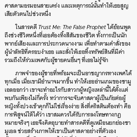
ศาสดามอรมอนสายเคร่ง และเหตุการณ์นั้นทำให้เธอสูญ
เสียตัวตนไปช่วงหนึ่ง
ในสารคดี
Trust Me: The False Prophet
ได้ย้อนพูด
ถึงช่วงชีวิตหนึ่งที่เธอต้องทิ้งสีสันของชีวิต ทั้งการเป็นนัก
พากย์เสียงและการประกวดนางงาม เพื่อทำตามคำสั่งของ
ผู้นำลัทธิที่ครอบงำเธอ และสั่งให้เธอทิ้งทรัพย์สินที่มีค่า
รวมถึงให้ร่วมเพศกับผู้ชายคนอื่นๆ ที่เธอไม่รู้จัก
ค้นหา
SHARE
TWEET
LINE
EMAIL
ภาพจำของผู้ชายที่พร้อมจะเป็นอาชญากรทางเพศได้
ทุกเมื่อ เมื่อเขามีอำนาจมากขึ้น ทำให้เธออ่านเกมของซามู
เอลออกว่า เขาจะทำอะไรกับสาวกผู้หญิงเหล่านี้ได้ตั้งแต่
พบกันเพียงไม่กี่ครั้ง ทว่าการจะจับศาสดาผู้เป็นภัยต่อผู้
หญิงทั้งปวงเข้าคุกก็ไม่ใช่เรื่องง่าย สิ่งที่คริสตินต้องทำ คือ
การพิสูจน์ให้ได้ว่า เขาสมควรได้รับการลงโทษทางกฎ
หมายจริงๆ เธอจึงคิดอุบายทำสารคดีที่ดูเหมือนยกย่องซา
มูเอล ช่วยสร้างภาพให้เขาเป็นศาสดาอย่างที่ตัวเอง