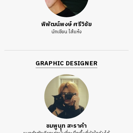
พิพัฒน์พงษ์ ศรีวิชัย
นักเขียน ไส้แห้ง
GRAPHIC DESIGNER
ชมพูนุท สะราคำ