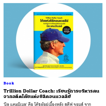
Book
Trillion Dollar Coach: เรียนรู้การบริหารคน
จากอดีตโค้ชแห่งซิลิคอนแวลลีย์
'บิล แคมป์เบล' คือ โค้ชผู้อยู่เบื้องหลัง สตีฟ จอบส์ จาก