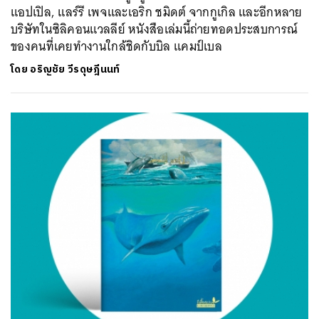
แอปเปิล, แลร์รี เพจและเอริก ชมิดต์ จากกูเกิล และอีกหลาย
บริษัทในซิลิคอนแวลลีย์ หนังสือเล่มนี้ถ่ายทอดประสบการณ์
ของคนที่เคยทำงานใกล้ชิดกับบิล แคมป์เบล
โดย
อริญชัย วีรดุษฎีนนท์