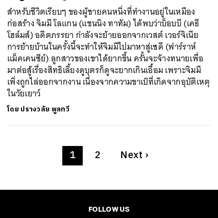
สำหรับชีวิตเรียบๆ ของผู้ชายคนหนึ่งที่ทำงานอยู่ในเหมือง
ก่อสร้าง จิมมี โลแกน (แชนนิง ทาทัม) ได้พบว่าบ็อบบี (เคธี
โฮล์มส์) อดีตภรรยา กำลังจะย้ายออกจากเวสต์ เวอร์จิเนีย
การย้ายบ้านในครั้งนี้จะทำให้จิมมีไปมาหาสู่เซดี (ฟาร์ราห์
แม็คเคนซีย์) ลูกสาวของเขาได้ยากขึ้น ครั้นจะจ้างทนายเพื่อ
มาต่อสู้เรื่องสิทธิเลี้ยงดูบุตรก็ดูจะยากเกินเอื้อม เพราะจิมมี
เพิ่งถูกไล่ออกจากงาน เนื่องจากความขาเป๋ที่เกิดจากอุบัติเหตุ
ในวัยเยาว์
โดย
ปรางวลัย พูลทวี
1
2
Next
›
FOLLOW US