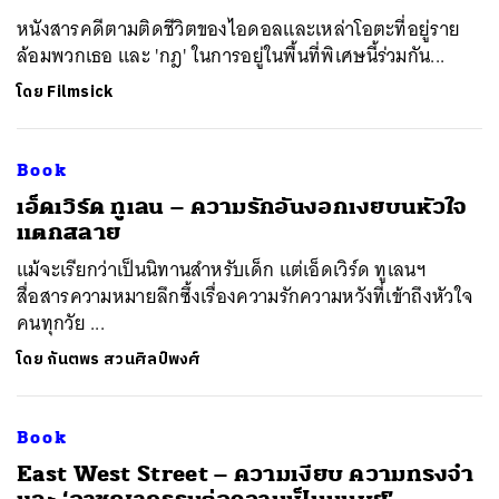
หนังสารคดีตามติดชีวิตของไอดอลและเหล่าโอตะที่อยู่ราย
ค้นหา
ล้อมพวกเธอ และ 'กฎ' ในการอยู่ในพื้นที่พิเศษนี้ร่วมกัน...
SHARE
TWEET
LINE
EMAIL
โดย
Filmsick
Book
เอ็ดเวิร์ด ทูเลน – ความรักอันงอกเงยบนหัวใจ
แตกสลาย
แม้จะเรียกว่าเป็นนิทานสำหรับเด็ก แต่เอ็ดเวิร์ด ทูเลนฯ
สื่อสารความหมายลึกซึ้งเรื่องความรักความหวังที่เข้าถึงหัวใจ
คนทุกวัย ...
โดย
กันตพร สวนศิลป์พงศ์
Book
East West Street – ความเงียบ ความทรงจำ