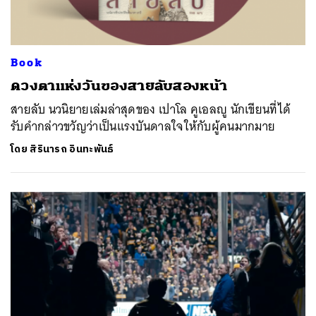
Book
ดวงตาแห่งวันของสายลับสองหน้า
สายลับ นวนิยายเล่มล่าสุดของ เปาโล คูเอลญู นักเขียนที่ได้
รับคำกล่าวขวัญว่าเป็นแรงบันดาลใจให้กับผู้คนมากมาย
โดย
สิรินารถ อินทะพันธ์