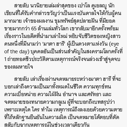
สายลับ นวนิยายเล่มล่าสุดของ เปาโล คูเอลญู นัก
เขียนที่ได้รับคำกล่าวขวัญว่าเป็นแรงบันดาลใจให้กับผู้คน
มากมาย เจ้าของผลงาน ขุมทรัพย์สุดปลายฝัน ที่มียอด
ขายมากกว่า 65 ล้านเล่มทั่วโลก เขากลับมาอีกครั้งพร้อม
เรื่องราวในอดีตที่นำมาเล่าใหม่ หยิบจับชีวิตของหญิงสาว
คนหนึ่งที่มีนามว่า ‘มาตา ฮารี’ ผู้เป็นดวงตาแห่งวัน (eye
of the day) บุคคลอันเป็นส่วนสำคัญในสงครามโลกครั้งที่
1 ถ่ายทอดชีวประวัติตามเหตุการณ์จริงจนล่วงเข้าสู่จุดจบ
ของลมหายใจ
สายลับ เล่าเรื่องผ่านจดหมายระหว่างมาตา ฮารี ที่จะ
บอกเล่าถึงความเป็นมาทั้งหมดในชีวิต ความทุกข์ทน
ความเบื่อหน่าย ความใฝ่ฝัน อำนาจ และศรัทธา และ
จดหมายของทนายความกลูเน ผู้ที่จะบอกถึงบทสรุปว่า
เพราะเหตุใด ใคร ทำไม เหตุการณ์ถึงลงเอยด้วยความตาย
ที่ไร้หลักฐานยืนยันในความผิด เป็นจดหมายโต้ตอบที่ตัด
สลับกับฉากเหตุการณ์ในช่วงเวลาเดียวกัน