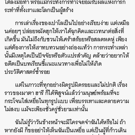
ได้ลงมือทำ หรือแม้กระทั่งการทำใจยอมรับผลแห่งการก
ระทำที่ทั้งเราและโลกเป็นผู้สร้าง
การเล่าเรื่องของเปาโลเป็นไปอย่างเรียบง่าย แต่เหมือ
นค่อยๆ ปล่อยหมัดฮุกให้เราได้ฉุกคิดและเวทนาต่อสิ่งที่
เกิดขึ้น มันไม่ถึงกับชวนให้เศร้าสร้อยหรือสลดหดหู่ เพียง
แต่ต้องการให้เราทบทวนอย่างถ่องแท้ว่า การกระทำเหล่า
นั้นมีเหตุใดเป็นปัจจัยหรือตัวแปรสำคัญ คล้ายว่าอยากให้
อดีตเป็นบทเรียนชี้แนะแนวทางเพื่อไม่ให้เกิด
ประวัติศาสตร์ซ้ำรอย
แต่ในภาวะที่ทุกอย่างผิดรูปผิดรอยและไม่ปกติ เรื่อง
ราวของมาตา ฮารี ก็ได้พิสูจน์แล้วว่ามนุษย์พร้อมที่จะ
กระโจนใส่เหยื่อในทุกรูปแบบ เพื่อบรรเทาและคลายความ
ไม่สงบ แม้จะเพียงชั่วครู่ชั่วยามเท่านั้น
ฉันไม่รู้ว่าวันข้างหน้าจะมีใครจดจำฉันได้หรือไม่ ถ้า
หากยังมี ก็ขออย่าให้เห็นฉันเป็นเหยื่อ แต่เป็นผู้ที่ก้าวเดิน