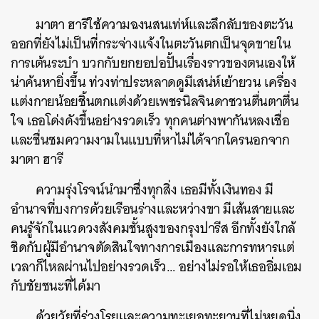
มาตา ฮารีใช้ความฉงนสนเท่ห์และลึกลับของตะวัน
ออกที่ยังไม่เป็นที่กระจ่างแจ้งในตะวันตกเป็นจุดขายใน
การเต้นระบำ บวกกับยกยอปอปั้นเรื่องราวของตนเองให้
น่าค้นหายิ่งขึ้น ท่วงท่าประหลาดดูมีเสน่ห์เย้ายวน เครื่อง
แต่งกายน้อยชิ้นตกแต่งด้วยเพชรนิลจินดาชวนตื่นตาตื่น
ใจ เธอโด่งดังขึ้นอย่างรวดเร็ว ทุกคนต่างพากันหลงเชื่อ
และชื่นชมความงามในแบบที่หาไม่ได้จากใครนอกจาก
มาตา ฮารี
ความรุ่งโรจน์นำมาซึ่งทุกสิ่ง เธอมีทั้งเงินทอง มี
อำนาจที่บงการด้วยเรือนร่างและหว่างขา มีเส้นสายและ
คนรู้จักในแวดวงสังคมชั้นสูงของกรุงปารีส อีกทั้งยังใกล้
ชิดกับผู้มีอำนาจตัดสินใจทางการเมืองและการทหารแต่
เวลาก็ไหลผ่านไปอย่างรวดเร็ว… อย่างไม่รอให้เธออิ่มเอม
กับชัยชนะที่ได้มา
ด้วยวัยที่ร่วงโรยและความทะเยอทะยานที่ไม่หยุดนิ่ง
ค้นหา