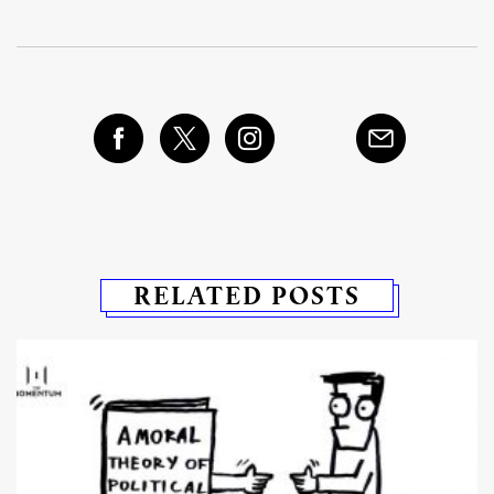
RELATED POSTS