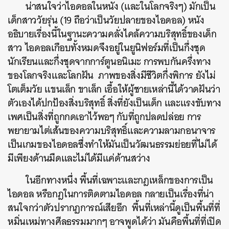
น่าสนใจว่าไอดอลในหนัง (และในโลกจริงๆ) มักเป็น
เด็กสาววัยรุ่น (19 ถือว่าเป็นวัยปลายของไอดอล) หนัง
อธิบายเรื่องนี้ในฐานะความคลั่งไคล้ความบริสุทธิ์ของเด็ก
สาว ไอดอลเกือบทั้งหมดจึงอยู่ในยูนิฟอร์มที่เป็นกึ่งชุด
นักเรียนและกึ่งชุดจากการ์ตูนอนิเมะ การพบกันครึ่งทาง
ของโลกจริงและโลกฝัน ภาพของสิ่งมีชีวิตกึ่งพิการ ยังไม่
โตเต็มวัย แขนเล็ก ขาเล็ก เอื้อให้ผู้ชายเหล่านี้ได้วาดฝันว่า
ตัวเองได้ปกป้องสิ่งบริสุทธิ์ สิ่งที่ยังเป็นเด็ก และแรงขับทาง
เพศเป็นสิ่งที่ถูกกดเอาไว้พอๆ กับที่ถูกปลดปล่อย การ
พยายามไต่เส้นของความบริสุทธิ์และความลามกอนาจาร
เป็นเกมของไอดอลซึ่งทำให้มันเป็นวัฒนธรรมย่อยที่ไม่ได้
มีเพียงด้านมืดและไม่ได้มีแค่ด้านสว่าง
ในอีกทางหนึ่ง พื้นที่เฉพาะและกฎเหล็กของการเป็น
ไอดอล หรือกฎในการติดตามไอดอล กลายเป็นเรื่องที่น่า
สนใจกว่าตัวปรากฏการณ์เสียอีก พื้นที่เหล่านี้ดูเป็นพื้นที่ที่
หมิ่นเหม่ทางศีลธรรมมากๆ อาจพูดได้ว่า มันคือพื้นที่ที่เปิด