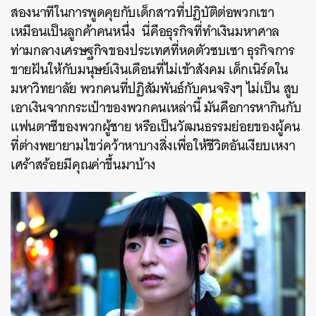
สองนาทีในการพูดคุยกับเด็กสาวที่ปฏิบัติต่อพวกเขา
เหมือนเป็นลูกค้าคนหนึ่ง นี่คือธุรกิจที่ทำเงินมหาศาล
ท่ามกลางเศรษฐกิจของประเทศที่หดตัวซบเซา ธุรกิจการ
ขายฝันให้กับมนุษย์เงินเดือนที่ไม่เข้าสังคม เด็กเนิร์ดใน
มหาวิทยาลัย พวกคนที่ปฏิสัมพันธ์กับคนจริงๆ ไม่เป็น สูบ
เอาเงินจากกระเป๋าของพวกคนเหล่านี้ มันคือการหากินกับ
แฟนตาซีของพวกผู้ชาย หรือเป็นวัฒนธรรมย่อยของผู้คน
ที่ต่างพยายามไขว่คว้าหาบางสิ่งเพื่อให้ชีวิตอันเงียบเหงา
เศร้าสร้อยมีคุณค่าขึ้นมาบ้าง