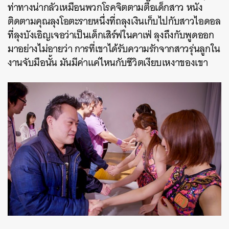
ท่าทางน่ากลัวเหมือนพวกโรคจิตตามตื๊อเด็กสาว หนัง
ติดตามคุณลุงโอตะรายหนึ่งที่ถลุงเงินเก็บไปกับสาวไอดอล
ที่ลุงบังเอิญเจอว่าเป็นเด็กเสิร์ฟในคาเฟ่ ลุงถึงกับพูดออก
มาอย่างไม่อายว่า การที่เขาได้รับความรักจากสาวรุ่นลูกใน
งานจับมือนั้น มันมีค่าแค่ไหนกับชีวิตเงียบเหงาของเขา