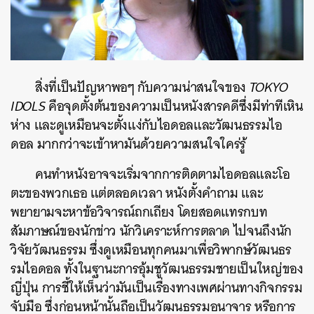
สิ่งที่เป็นปัญหาพอๆ กับความน่าสนใจของ
TOKYO
IDOLS
คือจุดตั้งต้นของความเป็นหนังสารคดีซึ่งมีท่าทีเหิน
ห่าง และดูเหมือนจะตั้งแง่กับไอดอลและวัฒนธรรมไอ
ดอล มากกว่าจะเข้าหามันด้วยความสนใจใคร่รู้
คนทำหนังอาจจะเริ่มจากการติดตามไอดอลและโอ
ตะของพวกเธอ แต่ตลอดเวลา หนังตั้งคำถาม และ
พยายามจะหาข้อวิจารณ์ถกเถียง โดยสอดแทรกบท
สัมภาษณ์ของนักข่าว นักวิเคราะห์การตลาด ไปจนถึงนัก
วิจัยวัฒนธรรม ซึ่งดูเหมือนทุกคนมาเพื่อวิพากษ์วัฒนธร
รมไอดอล ทั้งในฐานะการอุ้มชูวัฒนธรรมชายเป็นใหญ่ของ
ญี่ปุ่น การชี้ให้เห็นว่ามันเป็นเรื่องทางเพศผ่านทางกิจกรรม
จับมือ ซึ่งก่อนหน้านั้นถือเป็นวัฒนธรรมอนาจาร หรือการ