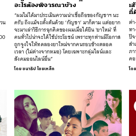
อะไรต้องพิจารณาบ้าง
เส
ที
“ผมไม่ได้มาประเมินความน่าเชื่อถือของกัญชาฯ นะ
ต่า
่วน
ครับ ถึงแม้จะตั้งต้นด้วย ‘กัญชา’ มาก็ตาม แต่อยาก
ทา
จะมาเล่าวิธีการฉุกคิดของผมเมื่อได้ยิน 'ยาใหม่' ที่
ปัจ
000
คนทั่วไปน่าจะได้ใช้ประโยชน์ เพราะทุกท่านมีโอกาส
สำ
ถูกจูงใจให้ทดลองยาใหม่จากคนรอบข้างตลอด
ภาพ
เวลา (ไม่ต่างจากหมอ) โดยเฉพาะกลุ่มไลน์และ
คอน
สังคมออนไลน์อื่น”
โดย
ชนาธิป ไชยเหล็ก
โด
นหา
SHARE
TWEET
LINE
EMAIL