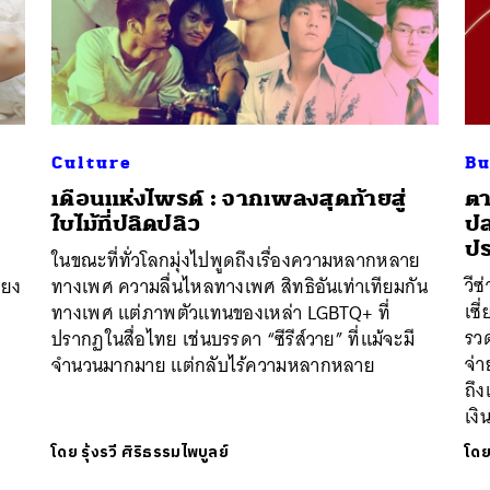
Culture
Bu
เดือนแห่งไพรด์ : จากเพลงสุดท้ายสู่
ตา
ง
ใบไม้ที่ปลิดปลิว
ปล
ปร
ในขณะที่ทั่วโลกมุ่งไปพูดถึงเรื่องความหลากหลาย
วีซ
ียง
ทางเพศ ความลื่นไหลทางเพศ สิทธิอันเท่าเทียมกัน
เซี
ทางเพศ แต่ภาพตัวแทนของเหล่า LGBTQ+ ที่
รวด
ปรากฏในสื่อไทย เช่นบรรดา “ซีรีส์วาย” ที่แม้จะมี
จ่
จำนวนมากมาย แต่กลับไร้ความหลากหลาย
ถึ
เงิ
โดย
รุ้งรวี ศิริธรรมไพบูลย์
โด