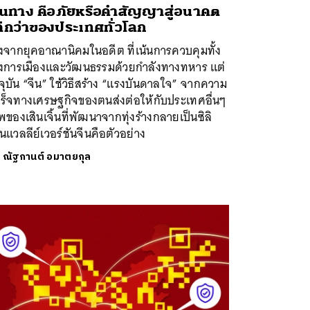
้นทาง คือภัยหรือคำสัญญาสู่อนาคต
่ดีกว่าของประเทศทั่วโลก
งจากยุคอาณานิคมในอดีต ที่เน้นการควบคุมทั้ง
งการเมืองและวัฒนธรรมด้วยกำลังทางทหาร แต่
จุบัน “จีน” ใช้วิธีสร้าง “แรงบันดาลใจ” จากความ
เร็จทางเศรษฐกิจของตนส่งต่อให้กับประเทศอื่นๆ
ของเสินเจิ้นที่พัฒนาจากทุ่งร้างกลายเป็นซิลิ
แวลลีย์เวอร์ชันจีนคือตัวอย่าง
ย
ณัฐกานต์ อมาตยกุล