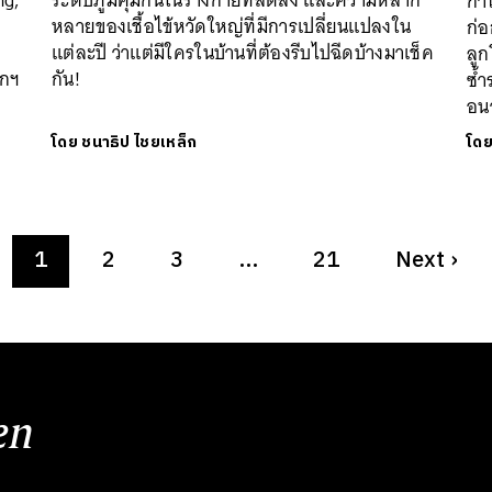
ng,
ระดับภูมิคุ้มกันในร่างกายที่ลดลง และความหลาก
กำ
หลายของเชื้อไข้หวัดใหญ่ที่มีการเปลี่ยนแปลงใน
ก่อ
แต่ละปี ว่าแต่มีใครในบ้านที่ต้องรีบไปฉีดบ้างมาเช็ค
ลูก
ยกฯ
กัน!
ซ้ำ
อน
โดย
ชนาธิป ไชยเหล็ก
โด
1
2
3
…
21
Next
›
en