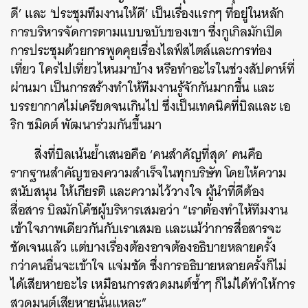
ดี’ และ ‘ประชุมทีมงานให้ดี’ เป็นเรื่องแรกๆ ที่อยู่ในหลัก
การบริหารจัดการตามแบบฉบับของเขา ซึ่งกูเกิล
มักเปิด
การประชุมด้วยการพูดคุยเรื่องไลฟ์สไตล์และการท่อง
เที่ยว ใครไปเที่ยวไหนมาบ้าง หรือทำอะไรในช่วงสัปดาห์ที่
ผ่านมา เป็นการสร้างทำให้ทีมงานรู้จักกันมากขึ้น และ
บรรยากาศไม่เครียดจนเกินไป ซึ่งเป็นเทคนิคที่บิลและ เอ
ริก ชมิดต์ พัฒนาร่วมกันขึ้นมา
สิ่งที่บิลเน้นย้ำเสนอคือ ‘คนสำคัญที่สุด’ คนคือ
รากฐานสำคัญของความสำเร็จในทุกบริษัท โดยให้ความ
สนับสนุน ให้เกียรติ และความไว้วางใจ
ผู้นำที่ดีต้อง
สื่อสาร บิลมักโค้ชผู้บริหารเสมอว่า “เราต้องทำให้ทีมงาน
เข้าใจภาพเดียวกันกับเราเสมอ และแม้ว่าการสื่อสารจะ
ชัดเจนแล้ว แต่บางเรื่องต้องอาจต้องอธิบายหลายครั้ง
กว่าคนอื่นจะเข้าใจ แจ่มชัด ซึ่งการอธิบายหลายครั้งก็ไม่
ได้เสียหายอะไร เหมือนการสวดมนต์ซ้ำๆ ก็ไม่ได้ทำให้การ
สวดมนต์เสียหายนั่นแหละ”