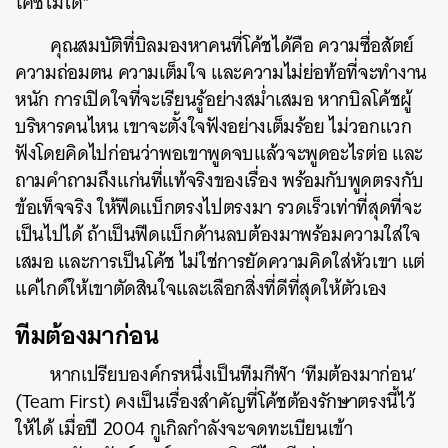
โค้ชไม่ได้”
คุณสมบัติที่บิลมองหาคนที่โค้ชได้คือ ความซื่อสัตย์
ความถ่อมตน ความเต็มใจ และความไม่ย่อท้อที่จะทำงาน
หนัก การเปิดใจที่จะเรียนรู้อย่างสม่ำเสมอ
หากบิลโค้ชผู้
บริหารคนไหน เขาจะตั้งใจฟังอย่างเต็มร้อย ไม่วอกแวก
ฟังโดยคิดไปก่อนว่าพอเขาพูดจบแล้วจะพูดอะไรต่อ และ
ถามคำถามถึงแก่นที่แท้จริงของเรื่อง พร้อมกับพูดตรงกับ
ข้อเท็จจริง ให้ฟีดแบ็กตรงไปตรงมา รวดเร็วเท่าที่สุดที่จะ
เป็นไปได้ ถ้าเป็นฟีดแบ็กด้านลบต้องมาพร้อมความใส่ใจ
เสมอ และการเป็นโค้ช ไม่ใช่การยัดความคิดใส่หัวเขา แต่
แค่ไกด์ให้เขาตัดสินใจและเลือกสิ่งที่ดีที่สุดให้ตัวเอง
ค้นหา
ทีมต้องมาก่อน
SHARE
TWEET
LINE
EMAIL
หากเปรียบองค์กรหนึ่งเป็นทีมกีฬา ‘ทีมต้องมาก่อน’
(Team First) คงเป็นเรื่องสำคัญที่โค้ชต้องรักษาตรงนี้ไว้
ให้ได้
เมื่อปี 2004 กูเกิลกำลังจะจดทะเบียนเข้า