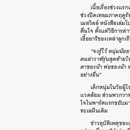
เนื้อเรื่องช่วงแ
ช่วงปิดเทอมภาคฤดูร้
เมลวิลล์ หนังสือเล่
ตื่นใจ ตั้งแต่วิธีกา
เอื้ออารีของเหล่าลูกเ
“จงรู้ไว้ หนุ่มน้
คนล่าวาฬรุ่นสุดท้ายใ
ตาของน้า พ่อของน้า 
อย่างอื่น”
เด็กหนุ่มในวัยผู้
แวดล้อม ส่วนพวกวาฬก
ใจในพาร์ตแรกขยับมาส
ทะเลผืนเดิม
ข่าวอุบัติเหตุข
ค้