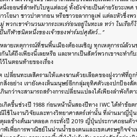
ึ่งออนซ์สำหรับใบหูแต่ละคู่ ทั้งยังจ่ายเป็นค่าอวัยวะเพศ 
าวโอนา ชาวปาตากอน หรือชาวอลากาลูเฟ แต่ละหัวซึ่งพวก
หมู่ พวกเขาจำนวนมากระเหเร่ร่อนอยู่ในทะเล ทว่า ในเรือก็ใ
ป็นกีฬาชนิดหนึ่งของเจ้าของฟาร์มปศุสัตว์…”
หลายเหตุการณ์ที่ชนพื้นเมืองต้องเผชิญ ทุกเหตุการณ์ล้วน
ยกันได้ถึงเพียงนี้เลยหรือ และหากเป็นสัตว์พวกเขาจะทำก
ไว้ใน
ตอนท้ายของเรื่อง
 เปลี่ยนทะเลสีครามให้แดงฉานด้วยเลือดของฝูงวาฬที่ถูกฉ
สิ่งอย่าง เรายังคงเห็นมนุษย์อีกกลุ่มอุทิศตัวเองปกป้องสัตว์
ู้ใหญ่เกินกว่าจะสามารถสร้างการเปลี่ยนแปลงได้เพียงลำพังก็ต
ือเกิดขึ้นช่วงปี 1988 ก่อนหน้านั้นสองปีทาง IWC ได้ทำข้อต
ีใช้ในงานวิจัยและทางวิทยาศาสตร์เท่านั้น ที่ผ่านมาญี่ป
ุผลข้างต้นมาตลอด กระทั่งปี 2019 ญี่ปุ่นประกาศถอนตัว
วาฬเพื่อการพาณิชย์ในน่านน้ำของตนและเขตเศรษฐกิจจำเพาะ