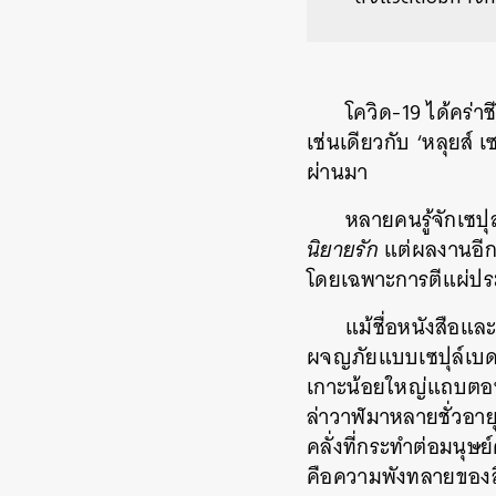
โควิด-19 ได้คร่
เช่นเดียวกับ ‘หลุยส์ เ
ผ่านมา
หลายคนรู้จักเซปุ
นิยายรัก
แต่ผลงานอีกชิ
โดยเฉพาะการตีแผ่ประ
แม้ชื่อหนังสือแ
ผจญภัยแบบ
เซปุล์เบ
เกาะน้อยใหญ่แถบตอนใต้
ล่าวาฬมาหลายชั่วอาย
คลั่งที่กระทำต่อมนุษย์
คือความพังทลายของส