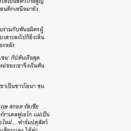
ห้เป็นสัตว์ใกล้สูญ
แลนติกเหนือมายัง
ร่วมกับพันธมิตรผู้
สืบเสาะลงไปก็ยิ่งเห็น
้องหลัง
น’ กัปตันเรือสุด
หม่ของเขาจึงเริ่มต้น
งเขาเป็นชาวโอนา ชน
ฤษ สกอต รัสเซีย
อร์ราเดลฟูเอโก
แม่เป็น
ยใหม่..
. ฟาร์มปศุสัตว์
นเดียนแดง ได้ค่า