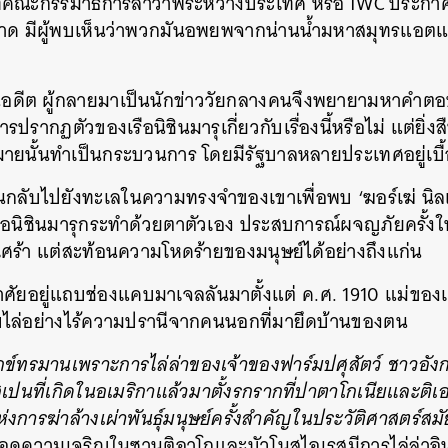
ที่คณะกรรมาธิการล่าวาฬระหว่างประเทศ หรือ IWC ประกาศใ
็ดขาด มีผู้พบเห็นว่าพวกมันอพยพจากน่านน้ำมหาสมุทรแอต
SHARE
TWEET
LINE
EMAIL
 ในอดีต ผู้กลายมาเป็นนักข่าววัยกลางคนจึงพยายามหาคำตอบ
ารปรากฏตัวของเรือนิชินมารุเกี่ยวกับเรื่องนี้หรือไม่ แต่ยิ่ง
ายนั้นทำเป็นกระบวนการ โดยมีรัฐบาลหลายประเทศอยู่เบื
นกลับไปยังทะเลในความทรงจำของเขาเพื่อพบ ‘ฆอร์เฆ่ นิลเซ
ที่เรือนิชินมารุกระทำด้วยตาตัวเอง ประสบการณ์ผจญภัยครั้งใ
ศร้า แต่สะท้อนความโหดร้ายของมนุษย์ได้อย่างถึงแก่น
อาศัยอยู่แถบช่องแคบมาเจลลันมาตั้งแต่ ค.ศ. 1910 แม่ขอ
ูกขับไล่อย่างไร้ความปรานีจากคนนอกที่มายึดบ้านของตน
์ทรมานเพราะการไล่ล่าของเจ้าของฟาร์มปศุสัตว์ ชาวอังก
เปนที่เกิดในอเมริกาแล้วมาตั้งรกรากที่ปาตาโกเนียและติ
เ
งการฆ่าล้างเผ่าพันธุ์มนุษย์ครั้งสำคัญในประวัติศาสตร์สมั
กับยอดความเจริญในซานติอาโกและบัวโนสไอเรสมีการไล่ล่าอิ