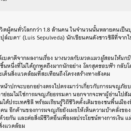
าชีวิตผู้คนทั่วโลกกว่า 1.8 ล้านคน ในจำนวนนั้นหลายคนเป
ซปุล์เบดา’ (Luis Sepulveda) นักเขียนคนดังชาวชิลีที่จากไปด้
ล์เบดาดีจากผลงานเรื่อง
นางนวลกับมวลแมวผู้สอนให้นกบ
้นหนึ่งที่ไม่ได้ถูกพูดถึงมากนักอย่าง
โลกสุดขอบฟ้า
กลับโด
เด็นสิ่งแวดล้อมที่สะเทือนถึงโครงสร้างทางสังคม
ละหน้าปกจะบอกอย่างตรงไปตรงมาว่าเกี่ยวกับการผจญภัย
ดา
ย่อมไม่ใช่การผจญภัยธรรมดา นอกจากจะพาผู้อ่านไปส
ประเทศชิลี พร้อมเรียนรู้วิถีชีวิตดั้งเดิมของชนพื้นเมืองท
ุคน อีกด้านของการผจญภัยยังเผยให้เห็นความบ้าคลั่งของม
ด้วยกัน และต่อสิ่งมีชีวิตอื่นเพื่อผลประโยชน์ทางการเงิน แม้
ิ่งแวดล้อม