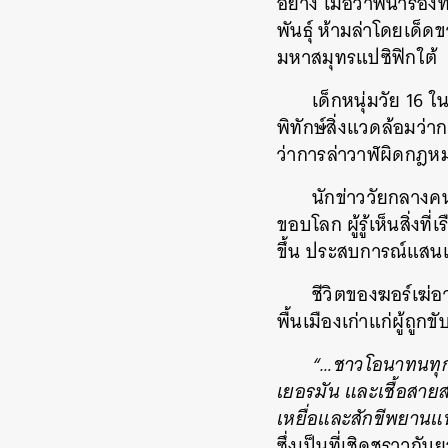
อย่าง เมื่อวาฬนำร่อง
พันธุ์ ห้ามล่าโดยเด
มหาสมุทรแปซิฟิกใต้
เด็กหนุ่มวัย 16
พิทักษ์สิ่งแวดล้อมว่าก
ว่าการล่าวาฬผิดกฎหม
นักข่าววัยกลางค
ขอบโลก ผู้รู้เห็นสิ่ง
ขึ้น ประสบการณ์แสนเ
ชีวิตของฆอร์เฆ่
พื้นเมืองเก่าแก่ผู้ถ
“…ชาวโอนาทนทุกข
เยอรมัน และเชื้อสายส
เหยื่อและสักขีพยานแห่
ซึ่งเป็นที่เชิดชูราว