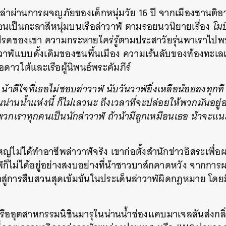
รกเล่าผ่านการผจญภัยของเด็กหนุ่มวัย 16 ปี จากเมืองซานติอ
อนเป็นกะลาสีหนุ่มบนเรือล่าวาฬ ตามรอยนวนิยายเรื่อง
โมบ
มโปรดของเขา ความกระหายใคร่รู้ตามประสาวัยรุ่นพาเราไปพบ
รล่าวาฬแบบดั้งเดิมของชนพื้นเมือง ความเร้นลับของท้องทะเ
รือดาวใต้และเรือผู้นิพนธ์พระคัมภีร์
อย น้าดีใจที่เธอไม่ชอบล่าวาฬ นับวันวาฬยิ่งเหลือน้อยลงทุก
นน่านน้ำแห่งนี้ ก็ไม่เลวนะ ถึงเวลาที่จะปล่อยให้พวกมันอย
พวกเราทุกคนเป็นนักล่าวาฬ ถ้าน้ามีลูกเหมือนเธอ น้าจะ
ใหญ่ไม่ได้ทำอาชีพล่าวาฬจริง เขาก่อตั้งสำนักข่าวอิสระเพื่อผ
็ไม่ได้อยู่อย่างสงบอย่างที่น้าชาวบาส์กคาดหวัง จากการ
ู่การสืบสวนสุดเข้มข้นในประเด็นล่าวาฬผิดกฎหมาย โดยม
องเรืออุตสาหกรรมนิชินมารุในน่านน้ำช่องแคบมาเจลลันส่ง
นหา