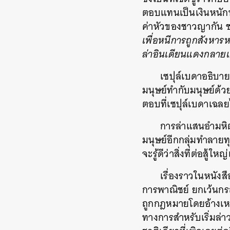
ตอบแทนเป็นเงินหนักหน
ค่าหัวของชาวญากัน ช
เพื่อหนีการถูกสังหาร
ล่าอินเดียนแดงกลายเ
เซปุล์เบดา
อธิบาย
มนุษย์ทำกับมนุษย์ด้ว
ตอบที่
เซปุล์เบดาเฉลย
การล่าแสนอำมหิต
มนุษย์อีกกลุ่มทำลายทุก
จะรู้ดีว่าสิ่งที่ต่อส
เรื่องราวในหนังส
การพาณิชย์ ยกเว้นกรณ
ถูกกฎหมายโดยอ้างเหต
ทางการสำหรับเริ่มล่า