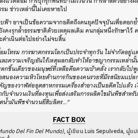
อสิ่งแวดล้อม การบุกรุกพื้นที่ป่าไม่เว้นวัน การล่าสัตว์อย่
รรม ข่าวเหล่านี้ไม่เคยหายไป
อบฟ้า
อาจเป็นข้อความจากอดีตถึงคนยุคปัจจุบันเพื่อตอกย้
ก็ยังคงรุกล้ำธรรมชาติด้วยเหตุผลเดิม คนกลุ่มหนึ่งรักษาไว้
ละดำเนินต่อไปอย่างไม่จบสิ้น
สื่อมโทรม การฆาตกรรมโลกเป็นประจำทุกวัน ไม่จำกัดอยู่แต
ละความเจริญอันไร้เหตุผลกลับทำให้อาชญากรรมเหล่านั้น
รดกชิ้นเดียวของมนุษย์ที่เหลือคือความบ้าคลั่ง เรากลับไปพู
พื่อสนองความหิวโหยด้านการกินของคนรวยที่มีรสนิยมแป
ัญของวาฬต่ออุตสาหกรรมเครื่องสำอางเป็นอดีตไปแล้ว เงินที
่ากับจำนวนเงินที่ลงทุนเพื่อส่งเสริมการผลิตไขมันพืชสำ
ลิตน้ำมันพืชจำนวนยี่สิบลิตร…”
FACT BOX
Mundo Del Fin Del Mundo)
, ผู้เขียน Luis Sepulveda, ผู้