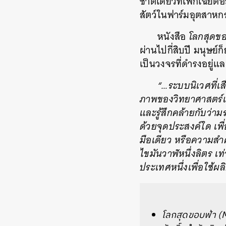
ชาติเดียวที่เพิกเฉยต่
สัตว์ในฟาร์มอุตสาหก
หนังสือ
โลกสุดข
ผ่านไปกี่สิบปี มนุษย์
เป็นวงจรที่ดำรงอยู่แ
“…ระบบนิเวศที่เ
ภาพของวิทยาศาสตร์แ
และรู้สึกคล้ายกับว่าม
ด้วยจุดประสงค์ใด เ
มือเดียว หรือความสำค
ไขมันวาฬหนึ่งลิตร เท
ประเทศหนึ่งเพื่อใช้ผ
โลกสุดขอบฟ้า (