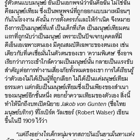
รู้ตัวตนแบบมนุษย์ อันเป็นเอกพจน์ว่าฉันคือฉัน ไม่ใช่ฉัน
คือมนุษย์เทียม ซึ่งเป็นพหูพจน์ที่ถูกออกแบบมาเหมือนๆ
กันในโรงงาน ดังนั้น การตั้งครรภ์และให้กำเนิด จึงหมาย
ถึงการเป็นมนุษย์ที่แท้ เป็นเด็กที่เกิด เป็นมนุษย์เทียมคน
แรกที่ถูกนับว่าเป็นมนุษย์ เพราะเป็นปัจเจกบุคคลที่มี
ดีเอ็นเอเฉพาะตนเอง มีคุณสมบัติเฉพาะของตนเอง เช่น
เดียวกับที่เคเชื่อมั่นในตัวตนของเขา ‘ความพิเศษ’ ซึ่งอาจ
เรียกว่าภาวะเข้าใกล้ความเป็นมนุษย์นั้น กลายเป็นแรงขับ
สำคัญต่อการทำงานเสี่ยงภัยทั้งหมดของเขา การได้เรียนรู้
ว่าตัวเองไม่ได้เป็นผู้ที่ถูกเลือก ไม่ได้เป็นแค่มนุษย์เทียม
ธรรมดา แต่กลับเป็นมนุษย์เทียมซึ่งเป็นเพียงของสำเนา
ของมนุษย์อีกชั้นหนึ่ง ตอกย้ำความเทียมของตัวเอง สิ่งนี้
ทำให้นึกถึงบทเปิดนิยาย
Jakob von Gunten
(ชื่อไทย
มนุษย์บริกร
) ที่โรเบิร์ต วัลเซอร์ (Robert Walser) เขียน
ขึ้นในปี 1909 ไว้ว่า
“แต่ถึงอย่างไรเด็กหนุ่มจากสถาบันเบ็นยาเม็นทาแห่ง