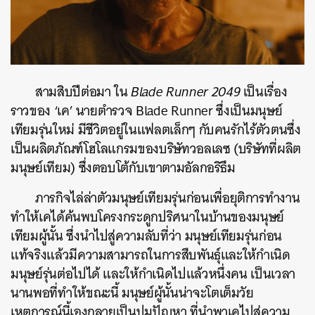
สามสิบปีต่อมา ใน
Blade Runner 2049
เป็นเรื่อง
ราวของ ‘เค’ นายตำรวจ Blade Runner ซึ่งเป็นมนุษย์
เทียมรุ่นใหม่ มีชีวิตอยู่ในแฟลตเล็กๆ กับคนรักไร้ตัวตนซึ่ง
เป็นผลิตภัณฑ์โฮโลแกรมของบริษัทวอลเลซ (บริษัทที่ผลิต
มนุษย์เทียม) ซึ่งตอบโต้กับเขาตามอัลกอริธึม
ภารกิจไล่ล่าตัวมนุษย์เทียมรุ่นก่อนเพื่อยุติการทำงาน
ทำให้เคได้ค้นพบโครงกระดูกปริศนาในบ้านของมนุษย์
เทียมผู้นั้น ซึ่งนำไปสู่ความลับที่ว่า มนุษย์เทียมรุ่นก่อน
แท้จริงแล้วมีความสามารถในการสืบพันธุ์และให้กำเนิด
มนุษย์รุ่นต่อไปได้ และให้กำเนิดไปแล้วหนึ่งคน เป็นเวลา
นานพอที่ทำให้ขณะนี้ มนุษย์ผู้นั้นน่าจะโตเต็มวัย
เหตุการณ์นี้เองกลายเป็นปมปัญหา ที่นำพาเคไปสู่ความ