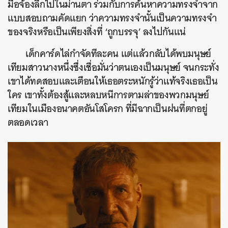
มือจ้องลึกไปในม่านตา ร่วมกับการค้นหาความทรงจำจาก
แบบสอบถามคัดแยก ว่าความทรงจำนั้นเป็นความทรงจำ
ของจริงหรือเป็นเพียงสิ่งที่ ‘ถูกบรรจุ’ ลงไปกันแน่
เด็กคาร์ดไล่กำจัดทีละคน แต่แล้วกลับได้พบมนุษย์
เทียมสาวนางหนึ่งซึ่งเชื่อมั่นว่าตนเองเป็นมนุษย์ จนกระทั่ง
เขาได้ทดสอบและเตือนให้เธอตระหนักรู้ว่าแท้จริงเธอเป็น
ใคร เขาทั้งต้องสู้และหลบหนีการตามล่าของพวกมนุษย์
เทียมในเมืองอนาคตอันโสโครก ที่มีฉากเป็นฝนที่ตกอยู่
ตลอดเวลา