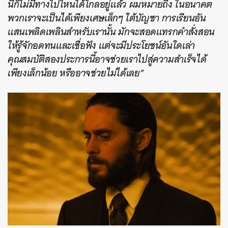
นี้ก็ไม่มีทางไปไหนได้ไกลอยู่แล้ว ผมหมายถึง ในอนาคต
พวกเราจะเป็นได้เพียงเศษเล็กๆ ใต้บัญชา การเรียนอัน
ค้นหา
แสนเพลิดเพลินสําหรับเรานั้น มักจะสอดแทรกคําสั่งสอน
ให้รู้จักอดทนและเชื่อฟัง แต่จะมีประโยชน์อันใดเล่า
SHARE
TWEET
LINE
EMAIL
คุณสมบัติสองประการนี้อาจช่วยเราไปสู่ความสําเร็จได้
เพียงเล็กน้อย หรืออาจช่วยไม่ได้เลย”