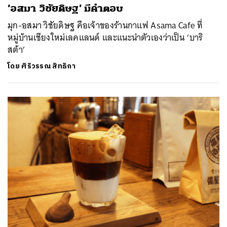
‘อสมา วิชัยดิษฐ’ มีคำตอบ
มุก-อสมา วิชัยดิษฐ คือเจ้าของร้านกาแฟ Asama Cafe ที่
หมู่บ้านเชียงใหม่เลคแลนด์ และแนะนำตัวเองว่าเป็น ‘บาริ
สต้า’
โดย
ศิริวรรณ สิทธิกา