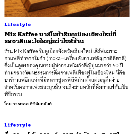
Lifestyle
Mix Kaffee บาร์โมก้าริมคูเมืองเชียงใหม่ที่
รสชาติและใจใหญ่กว่าไซส์ร้าน
ร้าน Mix Kaffee ริมคูเมืองจังหวัดเชียงใหม่ เสิร์ฟเฉพาะ
กาแฟที่ทำจากโมก้า (moka—เครื่องต้มกาแฟสัญชาติอิตาลี)
ซึ่งเป็นสูตรของคุณยายผู้ทำกาแฟโมก้าที่ญี่ปุ่นมากว่า 50 ปี
ท่ามกลางวัฒนธรรมการดื่มกาแฟที่เฟื่องฟูในเชียงใหม่ นี่คือ
บาร์กาแฟอีกแห่งที่มีหลากสูตรพิถีพิถัน ตั้งแต่เมนูดื่มง่าย
สำหรับคอกาแฟรสละมุนลิ้น จนถึงสายหนักที่ดื่มกาแฟกันเป็น
พิธีกรรม
โดย
วรรษชล ศิริจันทนันท์
Lifestyle