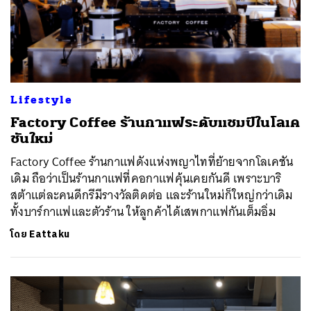
Lifestyle
Factory Coffee ร้านกาแฟระดับแชมป์ในโลเค
ชันใหม่
Factory Coffee ร้านกาแฟดังแห่งพญาไทที่ย้ายจากโลเคชัน
เดิม ถือว่าเป็นร้านกาแฟที่คอกาแฟคุ้นเคยกันดี เพราะบาริ
สต้าแต่ละคนดีกรีมีรางวัลติดต่อ และร้านใหม่ก็ใหญ่กว่าเดิม
ทั้งบาร์กาแฟและตัวร้าน ให้ลูกค้าได้เสพกาแฟกันเต็มอิ่ม
โดย
Eattaku