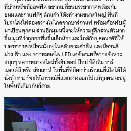
ที่บ้านหรือที่ออฟฟิศ อยากเปลี่ยนบรรยากาศพร้อมกับ
ขนมและกาแฟดีๆ สักแก้ว โต๊ะทำงานขนาดใหญ่ พื้นที่
โปร่งโล่งไฟส่องสว่างไม่ไกลจากบาร์กาแฟ พร้อมต้อนรับผู้
มาเยือนทุกคน ส่วนอีกมุมหนึ่งจะให้ความรู้สึกส่วนตัวมาก
ขึ้น มุมที่ว่าถูกยกพื้นขึ้นเล็กน้อยและใกล้กับบูธดนตรีที่ให้
บรรยากาศเหมือนนั่งอยู่ในคลับยามค่ำคืน แสงนีออนสี
ม่วง ฟ้า แดง จากหลอดไฟ LED เคล้าดนตรีสากลจังหวะ
สนุกๆ หลากหลายสไตล์ทั้งฮิปฮอป ป๊อป อีดีเอ็ม อาร์
แอนด์บี หรือ เท็กเฮาส์ ในพื้นที่ที่มืดกว่าบริเวณที่เปิดให้ได้
นั่งทำงาน ก็จะให้อารมณ์ที่แตกต่างออกไปแม้ทุกคนจะอยู่
ในพื้นที่เดียวกันก็ตาม