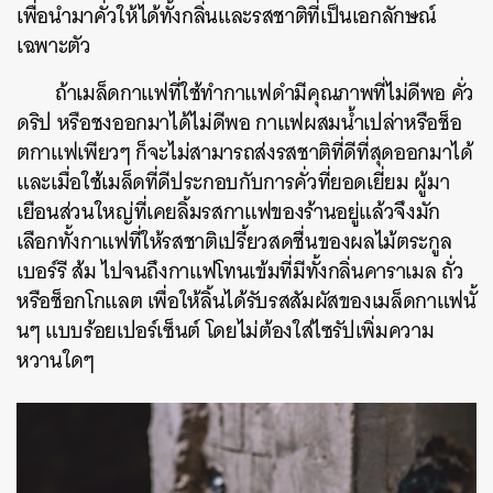
เพื่อนำมาคั่วให้ได้ทั้งกลิ่นและรสชาติที่เป็นเอกลักษณ์
เฉพาะตัว
ถ้าเมล็ดกาแฟที่ใช้ทำกาแฟดำมีคุณภาพที่ไม่ดีพอ คั่ว
ดริป หรือชงออกมาได้ไม่ดีพอ กาแฟผสมน้ำเปล่าหรือช็อ
ตกาแฟเพียวๆ ก็จะไม่สามารถส่งรสชาติที่ดีที่สุดออกมาได้
และเมื่อใช้เมล็ดที่ดีประกอบกับการคั่วที่ยอดเยี่ยม ผู้มา
เยือนส่วนใหญ่ที่เคยลิ้มรสกาแฟของร้านอยู่แล้วจึงมัก
เลือกทั้งกาแฟที่ให้รสชาติเปรี้ยวสดชื่นของผลไม้ตระกูล
เบอร์รี ส้ม ไปจนถึงกาแฟโทนเข้มที่มีทั้งกลิ่นคาราเมล ถั่ว
หรือช็อกโกแลต เพื่อให้ลิ้นได้รับรสสัมผัสของเมล็ดกาแฟนั้
นๆ แบบร้อยเปอร์เซ็นต์ โดยไม่ต้องใส่ไซรัปเพิ่มความ
หวานใดๆ