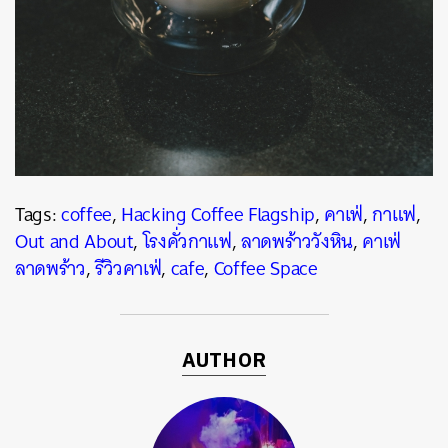
Tags:
coffee
,
Hacking Coffee Flagship
,
คาเฟ่
,
กาแฟ
,
Out and About
,
โรงคั่วกาแฟ
,
ลาดพร้าววังหิน
,
คาเฟ่
ลาดพร้าว
,
รีวิวคาเฟ่
,
cafe
,
Coffee Space
AUTHOR