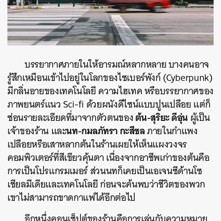
บรรยากาศภายในให้อารมณ์หลากหลาย บางคนอาจ
รู้สึกเหมือนเข้าไปอยู่ในโลกของไซเบอร์พังก์ (Cyberpunk)
มีกลิ่นอายของเทคโนโลยี ความไฮเทค หรือบรรยากาศของ
ภาพยนตร์แนว Sci-fi ด้วยผนังดีไซน์แบบปูนเปลือย แต่ก็
ต้น-สุริยะ ดีอุ่น
ซ่อนรายละเอียดที่มาจากตัวตนของ
ผู้เป็น
นท-กมลภัทรา กะสีชล
เจ้าของร้าน และ
ภายในกำแพง
เปลือยหรือเสาหลากต้นในร้านเผยให้เห็นแผงวงจร
คอมพิวเตอร์ที่สีเขียวคุ้นตา เนื่องจากอาชีพเก่าของต้นคือ
การเป็นโปรแกรมเมอร์ ส่วนนทก็เคยเป็นเอเจนซีด้านโซ
เชียลมีเดียและเทคโนโลยี ก่อนจะค้นพบว่าชีวิตของพวก
เขาไม่สามารถขาดกาแฟได้อีกต่อไป
อีกหนึ่งคอนเซ็ปต์ของร้านคือการเล่นกับความหมาย