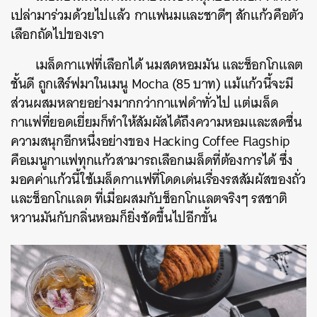
เปล่ามาร่วมด้วยไปแล้ว กาแฟนมและชาดีๆ สักแก้วคือตัว
ค้นหา
เลือกถัดไปของเรา
SHARE
TWEET
LINE
EMAIL
เมล็ดกาแฟที่เลือกได้ นมสดหอมมัน และช็อกโกแลต
ชั้นดี ถูกเสิร์ฟมาในเมนู Mocha (85 บาท) แม้แก้วนี้จะมี
ส่วนผสมหลายอย่างมากกว่ากาแฟดำทั่วไป แต่เมล็ด
กาแฟที่ยอดเยี่ยมก็ทำให้สัมผัสได้ถึงความหอมและสดชื่น
ความสนุกอีกหนึ่งอย่างของ Hacking Coffee Flagship
คือเมนูกาแฟทุกแก้วสามารถเลือกเมล็ดที่ต้องการได้ ซึ่ง
มอคค่าแก้วนี้ใช้เมล็ดกาแฟที่โดดเด่นเรื่องรสสัมผัสของถั่ว
และช็อกโกแลต ที่เมื่อผสมกับช็อกโกแลตจริงๆ รสชาติ
หวานมันกับกลิ่นหอมก็ยิ่งชัดขึ้นไปอีกขั้น