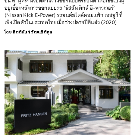
อึน ลี’ ผู้คร่ำหวอดด้านงานออกแบบสีรถยนต์ โดยเธอเป็นผู้
อยู่เบื้องหลังการออกแบบรถ ‘นิสสัน คิกส์ อี-พาวเวอร์’
(Nissan Kick E-Power) รถยนต์สไตล์คอมแพ็ก เอสยูวี ที่
เพิ่งเปิดตัวในประเทศไทยเมื่อช่วงปลายปีที่แล้ว (2020)
โดย
กิตตินันท์ วัฒนธิติกุล