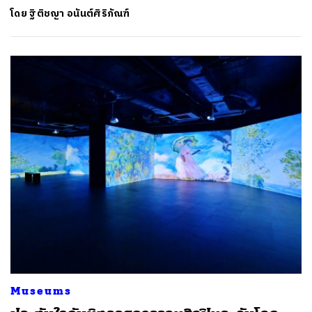
โดย
ฐิติชญา อนันต์ศิริภัณฑ์
Museums