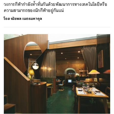
วงการกีฬากำลังห้ำหั่นกันด้วยพัฒนาการทางเทคโนโลยีหรือ
ความสามารถของนักกีฬาอยู่กันแน่
โดย
ณัชพล เนตรมหากุล