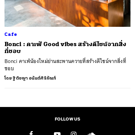
Cafe
Bonci : คาเฟ่ Good vibes สร้างดีไซน์จากสิ่ง
ที่ชอบ
Bonci คาเฟ่น้องใหม่ย่านสะพานควายที่สร้างดีไซน์จากสิ่งที่
ชอบ
โดย
ฐิติชญา อนันต์ศิริภัณฑ์
FOLLOW US