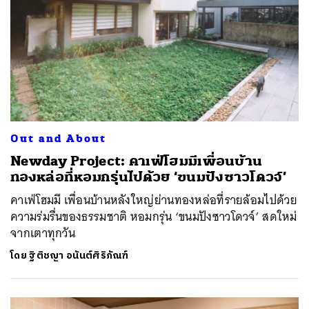
Out and About
Newday Project: คาเฟ่โฮมมีเพื่อนบ้าน
ทองหล่อที่หอมกรุ่นไปด้วย ‘ขนมปังซาวโดวจ์’
คาเฟ่โฮมมี เพื่อนบ้านหลังใหญ่ย่านทองหล่อที่รายล้อมไปด้วย
ความร่มรื่นของธรรมชาติ หอมกรุ่น ‘ขนมปังซาวโดวจ์’ สดใหม่
จากเตาทุกวัน
โดย
ฐิติชญา อนันต์ศิริภัณฑ์