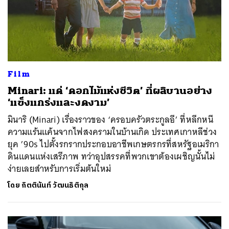
Film
Minari: แด่ ‘ดอกไม้แห่งชีวิต’ ที่ผลิบานอย่าง
‘แข็งแกร่งและงดงาม’
มินาริ (Minari) เรื่องราวของ ‘ครอบครัวตระกูลอี’ ที่หลีกหนี
ความแร้นแค้นจากไฟสงครามในบ้านเกิด ประเทศเกาหลีช่วง
ยุค ’90s ไปตั้งรกรากประกอบอาชีพเกษตรกรที่สหรัฐอเมริกา
ดินแดนแห่งเสรีภาพ ทว่าอุปสรรคที่พวกเขาต้องเผชิญนั้นไม่
ง่ายเลยสำหรับการเริ่มต้นใหม่
โดย
กิตตินันท์ วัฒนธิติกุล