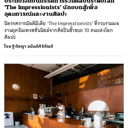
ประทับใจกับนิทรรศการรวมศิลปินระดับโลก
‘The Impressionists’ นักขบถสู้เพื่อ
อุดมการณ์และงานศิลปะ
นิทรรศการมัลติมีเดีย ‘The Impresstionists’ ที่รวบรวมผล
งานยุคอิมเพรสชั่นนิสม์จากศิลปินขั้วขบถ 10 คนแห่งโลก
ศิลปะ
โดย
ฐิติชญา อนันต์ศิริภัณฑ์