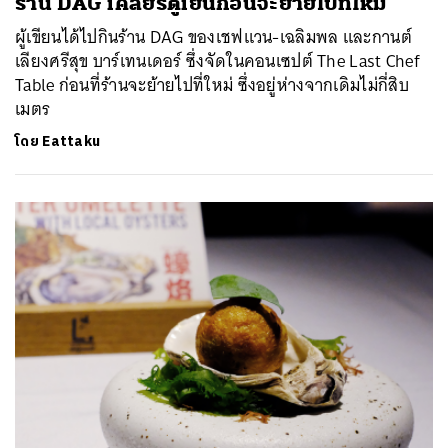
ร้าน DAG เคลียร์ตู้เย็นก่อนจะย้ายไปที่ใหม่
ผู้เขียนได้ไปกินร้าน DAG ของเชฟแวน-เฉลิมพล และกานต์
เลียงศรีสุข บาร์เทนเดอร์ ซึ่งจัดในคอนเซปต์ The Last Chef
Table ก่อนที่ร้านจะย้ายไปที่ใหม่ ซึ่งอยู่ห่างจากเดิมไม่กี่สิบ
เมตร
โดย
Eattaku