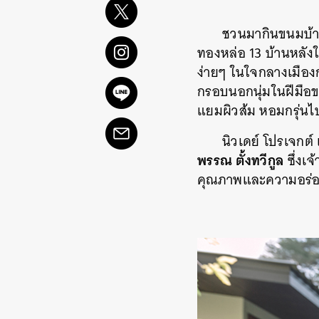
ชวนมากินขนมบ้า
ทองหล่อ 13 บ้านหลังใ
ง่ายๆ ในใจกลางเมือง
กรอบนอกนุ่มในฝีมือ
แยมผิวส้ม หอมกรุ่นไ
นิวเดย์ โปรเจกต์
พรรณ ตั้งทวีกูล
ซึ่งเ
คุณภาพและความอร