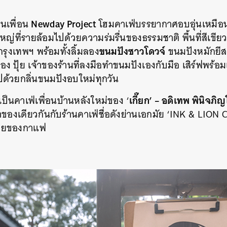
Newday Project
นเพื่อน
โฮมคาเฟ่บรรยากาศอบอุ่นเหมือน
หญ่ที่รายล้อมไปด้วย
ความร่มรื่นของ
ธรรมชาติ
พื้นที่สีเข
ขนมปังซาวโดวจ์
กรุงเทพฯ
พร้อมทั้งลิ้มลอง
ขนมปังหมักยีส
ของ
ปุ้ย
เจ้าของร้านที่ลงมือทำขนมปั
งเองกับมือ เสิร์ฟพร้
ปด้วยกลิ่นขนมปังอบใหม่ทุกวัน
เกี๊ยก’ – อดิเทพ พินิจภิ
 เป็นคาเฟ่เพื่อนบ้านหลังใหม่ของ
‘
จ้าของเดียวกันกับร้านคาเฟ่ชื่อดังย่านเอกมัย ‘INK & LION 
่อยของกาแฟ