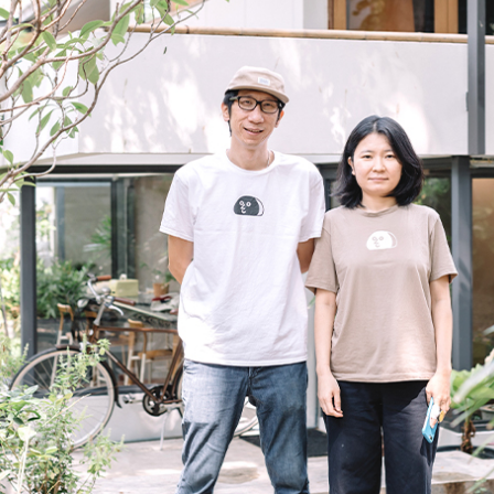
SHARE
TWEET
LINE
EMAIL