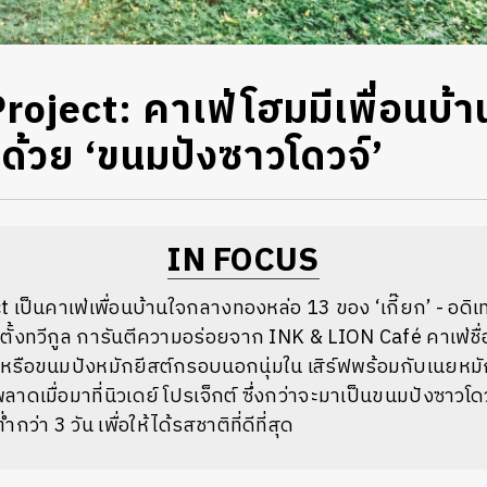
oject: คาเฟ่โฮมมีเพื่อนบ้าน
ด้วย ‘ขนมปังซาวโดวจ์’
IN FOCUS
ct
เป็นคาเฟ่เพื่อนบ้านใจกลางทองหล่อ 13 ของ
‘เกี๊ยก’ - อด
ตั้งทวีกูล
การันตีความอร่อยจาก INK & LION Café คาเฟ่ชื่
หรือขนมปังหมักยีสต์กรอบนอกนุ่มใน เสิร์ฟพร้อมกับเนยหมั
พลาดเมื่อมาที่นิวเดย์ โปรเจ็กต์ ซึ่งกว่าจะมาเป็นขนมปังซาวโดว
ว่า 3 วัน เพื่อให้ได้รสชาติที่ดีที่สุด