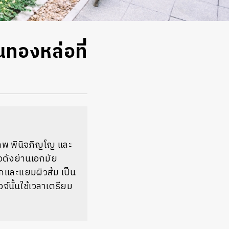
ทองหล่อที่
ิเทพ พินิจภิญโญ
และ
อดังย่านเอกมัย
กและแยมผิวส้ม เป็น
จ์นั้น
ใช้เวลาเตรียม