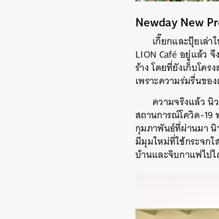
Newday New Pr
เกี๊ยกและปุ้ยเล่าใ
LION Café
อยู่แล้ว 
ร้าง
โดยที่ยังเก็บโครงส
เพราะความร่มรื่นของต้น
ความจริงแล้ว นิว
สถานการณ์โควิด
-19 
กุมภาพันธ์ที่ผ่านมา นิ
มีมุมใหม่ที่ใช้กระจก
บ้าน
และ
จิบกาแฟไปได