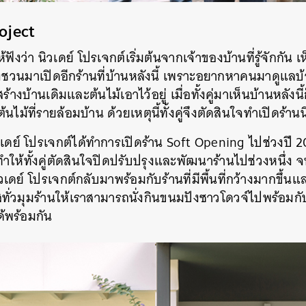
oject
ห้ฟังว่า นิวเดย์ โปรเจกต์เริ่มต้นจาก
เจ้าของบ้านที่รู้จักกัน เ
จึงชวนมาเปิดอีกร้านที่บ้านหลังนี้ เพราะอยากหาคนมาดูแลบ้า
ร้างบ้านเดิมและต้นไม้เอาไว้อยู่ เมื่อทั้งคู่มาเห็นบ้านหลังน
ไม้ที่รายล้อมบ้าน ด้วยเหตุนี้ทั้งคู่จึงตัดสินใจทำเปิดร้าน
เดย์ โปรเจกต์ได้ทำการเปิดร้าน
Soft Opening
ไปช่วงปี
2
ทำให้ทั้งคู่ตัดสินใจปิดปรับปรุงและพัฒนาร้าน
ไปช่วงหนึ่ง 
วเดย์
โปรเจกต์
กลับมาพร้อมกับร้านที่มีพื้นที่กว้างมากขึ้นแล
ใสทั่วมุมร้านให้เราสามารถนั่งกินขนมปังซาวโดวจ์ไปพร้อม
้พร้อมกัน