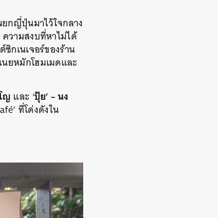
ยกญี่ปุ่นมาไว้ใจกลาง
ียว ความสงบที่หาไม่ได้
ต์ซิกเนเจอร์ของร้าน
อมเนยหมักโฮมเมดและ
ญโญ
ปุ้ย’ – นง
และ ‘
Café’
ที่โด่งดังใน