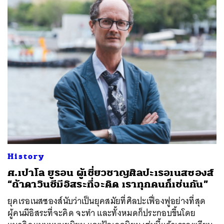
History
ศ.เปาโล ยูรอน ผู้เชี่ยวชาญศิลปะเรอเนสซองส์
“ถ้าดาวินชีมีอิสระที่จะคิด เราทุกคนก็เช่นกัน”
ยุคเรอเนสซองส์นับว่าเป็นยุคสมัยที่ศิลปะเฟื่องฟูอย่างที่สุด
ผู้คนมีอิสระที่จะคิด จะทำ และทั้งหมดก็ประกอบขึ้นโดย