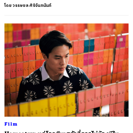
โดย
วรรษชล ศิริจันทนันท์
Film