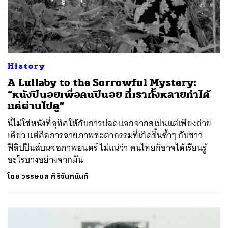
History
A Lullaby to the Sorrowful Mystery:
“หนังปินอยเพื่อคนปินอย ที่เราทั้งหลายทำได้
แค่ผ่านไปดู”
นี่ไม่ใช่หนังที่อุทิศให้กับการปลดแอกจากสเปนแต่เพียงถ่าย
เดียว แต่คือการฉายภาพชะตากรรมที่เกิดขึ้นซ้ำๆ กับชาว
ฟิลิปปินส์บนจอภาพยนตร์ ไม่แน่ว่า คนไทยก็อาจได้เรียนรู้
อะไรบางอย่างจากมัน
โดย
วรรษชล ศิริจันทนันท์