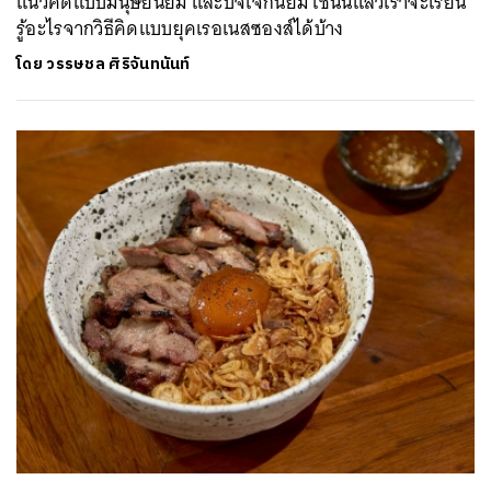
แนวคิดแบบมนุษยนิยม และปัจเจกนิยม เช่นนี้แล้วเราจะเรียน
รู้อะไรจากวิธีคิดแบบยุคเรอเนสซองส์ได้บ้าง
โดย
วรรษชล ศิริจันทนันท์