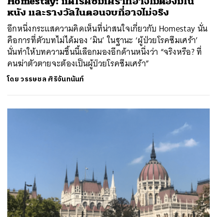
Homestay: แด่โรคซึมเศร้าที่อาจไม่ต้องมีใน
หนัง และรางวัลในตอนจบที่อาจไม่จริง
อีกหนึ่งกระแสความคิดเห็นที่น่าสนใจเกี่ยวกับ Homestay นั่น
คือการที่ตัวบทไม่ได้มอง ‘มิน’ ในฐานะ ‘ผู้ป่วยโรคซึมเศร้า’
นั่นทำให้บทความชิ้นนี้เลือกมองอีกด้านหนึ่งว่า “จริงหรือ? ที่
คนฆ่าตัวตายจะต้องเป็นผู้ป่วยโรคซึมเศร้า”
โดย
วรรษชล ศิริจันทนันท์