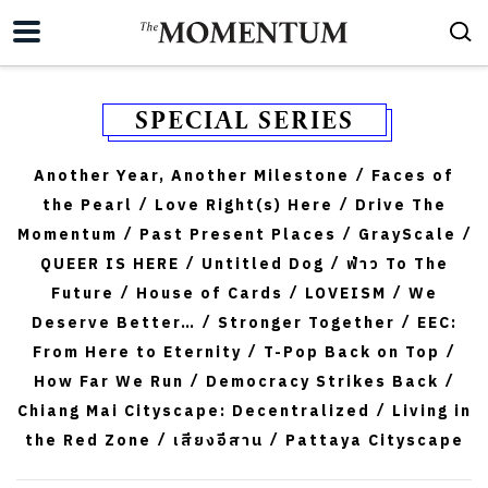
SPECIAL SERIES
Another Year, Another Milestone
Faces of
/
the Pearl
Love Right(s) Here
Drive The
/
/
Momentum
Past Present Places
GrayScale
/
/
/
QUEER IS HERE
Untitled Dog
ฟ่าว To The
/
/
Future
House of Cards
LOVEISM
We
/
/
/
Deserve Better…
Stronger Together
EEC:
/
/
From Here to Eternity
T-Pop Back on Top
/
/
How Far We Run
Democracy Strikes Back
/
/
Chiang Mai Cityscape: Decentralized
Living in
/
the Red Zone
เสียงอีสาน
Pattaya Cityscape
/
/