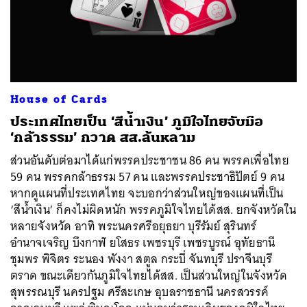
House of Cards
ประเทศไทยเป็น ‘สีน้ำเงิน’ ภูมิใจไทยจับมือ
‘กล้าธรรม’ กวาด สส.ล้นหลาม
ส่วนอันดับต่อมาได้แก่พรรคประชาชน 86 คน พรรคเพื่อไทย
59 คน พรรคกล้าธรรม 57 คน และพรรคประชาธิปัตย์ 9 คน
หากดูแผนที่ประเทศไทย จะบอกว่าส่วนใหญ่ของแผนที่เป็น
‘สีน้ำเงิน’ ก็คงไม่ผิดหนัก พรรคภูมิใจไทยได้สส. ยกจังหวัดใน
หลายจังหวัด อาทิ พระนครศรีอยุธยา บุรีรัมย์ สุรินทร์
อำนาจเจริญ บึงกาฬ ยโสธร เพชรบุรี เพชรบูรณ์ อุทัยธานี
ชุมพร พิจิตร ระนอง พังงา สตูล กระบี่ จันทบุรี ปราจีนบุรี
ตราด ขณะเดียวกันภูมิใจไทยได้สส. เป็นส่วนใหญ่ในจังหวัด
สุพรรณบุรี นครปฐม ศรีสะเกษ อุบลราชธานี นครสวรรค์