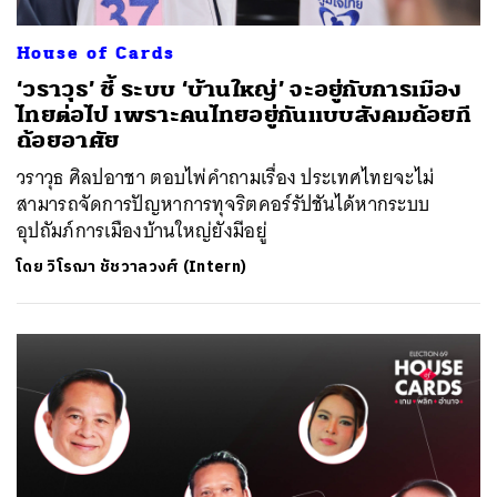
House of Cards
‘วราวุธ’ ชี้ ระบบ ‘บ้านใหญ่’ จะอยู่กับการเมือง
ไทยต่อไป เพราะคนไทยอยู่กันแบบสังคมถ้อยที
ถ้อยอาศัย
วราวุธ ศิลปอาชา ตอบไพ่คำถามเรื่อง ประเทศไทยจะไม่
สามารถจัดการปัญหาการทุจริตคอร์รัปชันได้หากระบบ
อุปถัมภ์การเมืองบ้านใหญ่ยังมีอยู่
โดย
วิโรฌา ชัชวาลวงศ์ (Intern)