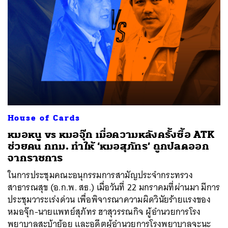
House of Cards
ค้นหา
หมอหนู vs หมอจุ๊ก เมื่อความหลังครั้งซื้อ ATK
SHARE
TWEET
LINE
EMAIL
ช่วยคน กทม. ทำให้ ‘หมอสุภัทร’ ถูกปลดออก
จากราชการ
ในการประชุมคณะอนุกรรมการสามัญประจำกระทรวง
สาธารณสุข (อ.ก.พ. สธ.) เมื่อวันที่ 22 มกราคมที่ผ่านมา มีการ
ประชุมวาระเร่งด่วน เพื่อพิจารณาความผิดวินัยร้ายแรงของ
หมอจุ๊ก-นายแพทย์สุภัทร ฮาสุวรรณกิจ ผู้อำนวยการโรง
พยาบาลสะบ้าย้อย และอดีตผู้อำนวยการโรงพยาบาลจะนะ