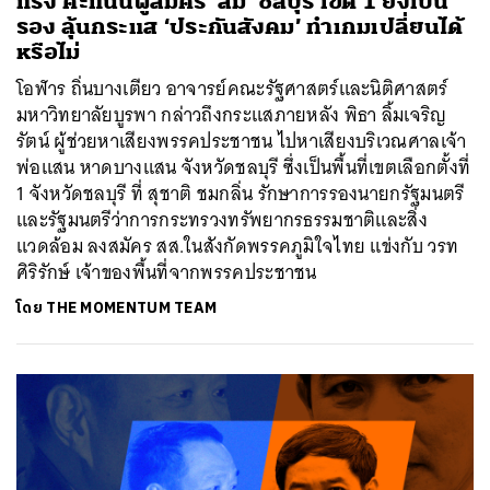
แรง คะแนนผู้สมัคร ‘ส้ม’ ชลบุรี เขต 1 ยังเป็น
รอง ลุ้นกระแส ‘ประกันสังคม’ ทำเกมเปลี่ยนได้
หรือไม่
โอฬาร ถิ่นบางเตียว อาจารย์คณะรัฐศาสตร์และนิติศาสตร์
มหาวิทยาลัยบูรพา กล่าวถึงกระแสภายหลัง พิธา ลิ้มเจริญ
รัตน์ ผู้ช่วยหาเสียงพรรคประชาชน ไปหาเสียงบริเวณศาลเจ้า
พ่อแสน หาดบางแสน จังหวัดชลบุรี ซึ่งเป็นพื้นที่เขตเลือกตั้งที่
1 จังหวัดชลบุรี ที่ สุชาติ ชมกลิ่น รักษาการรองนายกรัฐมนตรี
และรัฐมนตรีว่าการกระทรวงทรัพยากรธรรมชาติและสิ่ง
แวดล้อม ลงสมัคร สส.ในสังกัดพรรคภูมิใจไทย แข่งกับ วรท
ศิริรักษ์ เจ้าของพื้นที่จากพรรคประชาชน
โดย
THE MOMENTUM TEAM