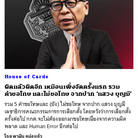
House of Cards
ผิดแล้วผิดอีก เหมือนเพิ่งจัดครั้งแรก รวม
คำขอโทษ และไม่ขอโทษ จากปาก ‘แสวง บุญมี’
รวม 5 คำขอโทษและ (ยัง) ไม่ขอโทษ จากปาก แสวง บุญมี
เลขาธิการคณะกรรมการการเลือกตั้ง โดยหวังว่าการเลือกตั้ง
ครั้งต่อไป กกต.จะไม่ต้องออกมาขอโทษเนื่องจากความผิด
พลาด และ Human Error อีกต่อไป
โดย
พาฝัน หน่อแก้ว