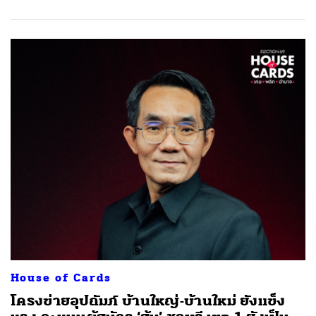
House of Cards
โครงข่ายอุปถัมภ์ บ้านใหญ่-บ้านใหม่ ยังแข็ง