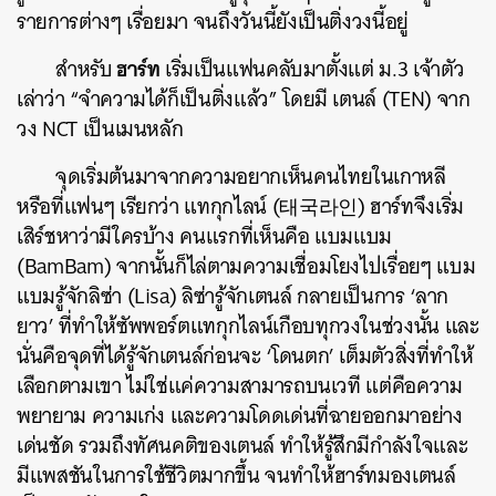
รายการต่างๆ เรื่อยมา จนถึงวันนี้ยังเป็นติ่งวงนี้อยู่
ฮาร์ท
สำหรับ
เริ่มเป็นแฟนคลับมาตั้งแต่ ม.3 เจ้าตัว
เล่าว่า “จำความได้ก็เป็นติ่งแล้ว” โดยมี เตนล์ (TEN) จาก
วง NCT เป็นเมนหลัก
จุดเริ่มต้นมาจากความอยากเห็นคนไทยในเกาหลี
หรือที่แฟนๆ เรียกว่า แทกุกไลน์ (태국라인) ฮาร์ทจึงเริ่ม
เสิร์ชหาว่ามีใครบ้าง คนแรกที่เห็นคือ แบมแบม
(BamBam) จากนั้นก็ไล่ตามความเชื่อมโยงไปเรื่อยๆ แบม
แบมรู้จักลิซ่า (Lisa) ลิซ่ารู้จักเตนล์ กลายเป็นการ ‘ลาก
ยาว’ ที่ทำให้ซัพพอร์ตแทกุกไลน์เกือบทุกวงในช่วงนั้น และ
นั่นคือจุดที่ได้รู้จักเตนล์ก่อนจะ ‘โดนตก’ เต็มตัวสิ่งที่ทำให้
เลือกตามเขา ไม่ใช่แค่ความสามารถบนเวที แต่คือความ
พยายาม ความเก่ง และความโดดเด่นที่ฉายออกมาอย่าง
เด่นชัด รวมถึงทัศนคติของเตนล์ ทำให้รู้สึกมีกำลังใจและ
มีแพสชันในการใช้ชีวิตมากขึ้น จนทำให้ฮาร์ทมองเตนล์