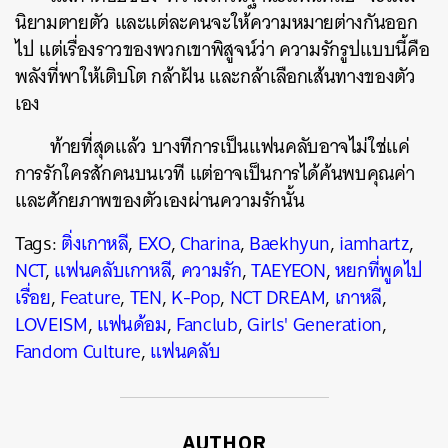
นิยามตายตัว และแต่ละคนจะให้ความหมายต่างกันออก
ไป แต่เรื่องราวของพวกเขาพิสูจน์ว่า ความรักรูปแบบนี้คือ
พลังที่พาให้เติบโต กล้าฝัน และกล้าเลือกเส้นทางของตัว
เอง
ท้ายที่สุดแล้ว บางทีการเป็นแฟนคลับอาจไม่ใช่แค่
การรักใครสักคนบนเวที แต่อาจเป็นการได้ค้นพบคุณค่า
และศักยภาพของตัวเองผ่านความรักนั้น
Tags:
ติ่งเกาหลี
,
EXO
,
Charina
,
Baekhyun
,
iamhartz
,
NCT
,
แฟนคลับเกาหลี
,
ความรัก
,
TAEYEON
,
หยกที่พูดไป
เรื่อย
,
Feature
,
TEN
,
K-Pop
,
NCT DREAM
,
เกาหลี
,
LOVEISM
,
แฟนด้อม
,
Fanclub
,
Girls' Generation
,
Fandom Culture
,
แฟนคลับ
AUTHOR