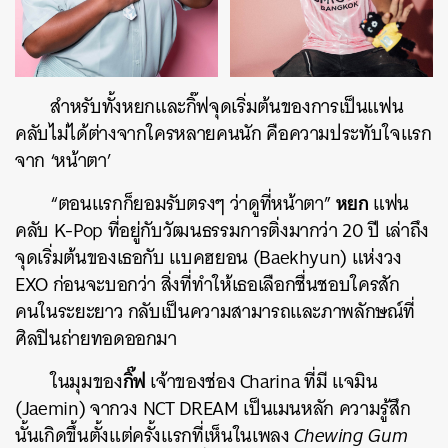
สำหรับทั้งหยกและกิ๊ฟจุดเริ่มต้นของการเป็นแฟน
คลับไม่ได้ต่างจากใครหลายคนนัก คือความประทับใจแรก
จาก ‘หน้าตา’
หยก
“ตอนแรกก็ยอมรับตรงๆ ว่าดูที่หน้าตา”
แฟน
คลับ K-Pop ที่อยู่กับวัฒนธรรมการติ่งมากว่า 20 ปี เล่าถึง
จุดเริ่มต้นของเธอกับ แบคฮยอน (Baekhyun) แห่งวง
EXO ก่อนจะบอกว่า สิ่งที่ทำให้เธอเลือกชื่นชอบใครสัก
คนในระยะยาว กลับเป็นความสามารถและภาพลักษณ์ที่
ศิลปินถ่ายทอดออกมา
กิ๊ฟ
ในมุมของ
เจ้าของช่อง Charina ที่มี แจมิน
(Jaemin) จากวง NCT DREAM เป็นเมนหลัก ความรู้สึก
นั้นเกิดขึ้นตั้งแต่ครั้งแรกที่เห็นในเพลง
Chewing Gum