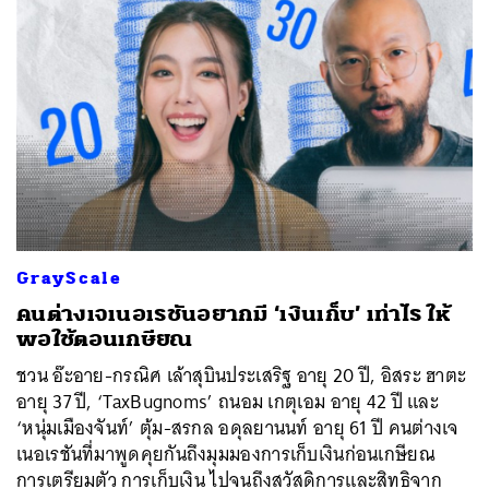
GrayScale
คนต่างเจเนอเรชันอยากมี ‘เงินเก็บ’ เท่าไร ให้
พอใช้ตอนเกษียณ
ชวน อ๊ะอาย-กรณิศ เล้าสุบินประเสริฐ อายุ 20 ปี, อิสระ ฮาตะ
อายุ 37 ปี, ‘TaxBugnoms’ ถนอม เกตุเอม อายุ 42 ปี และ
‘หนุ่มเมืองจันท์’ ตุ้ม-สรกล อดุลยานนท์ อายุ 61 ปี คนต่างเจ
เนอเรชันที่มาพูดคุยกันถึงมุมมองการเก็บเงินก่อนเกษียณ
การเตรียมตัว การเก็บเงิน ไปจนถึงสวัสดิการและสิทธิจาก