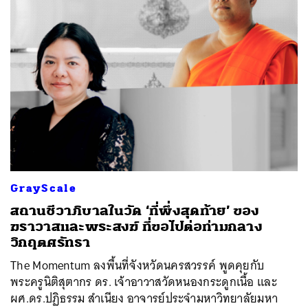
GrayScale
สถานชีวาภิบาลในวัด ‘ที่พึ่งสุดท้าย’ ของ
ฆราวาสและพระสงฆ์ ที่ขอไปต่อท่ามกลาง
วิกฤตศรัทธา
The Momentum ลงพื้นที่จังหวัดนครสวรรค์ พูดคุยกับ
พระครูนิติสุตากร ดร. เจ้าอาวาสวัดหนองกระดูกเนื้อ และ
ผศ.ดร.ปฏิธรรม สำเนียง อาจารย์ประจำมหาวิทยาลัยมหา