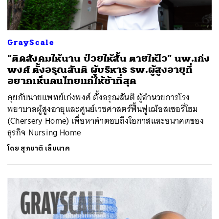
GrayScale
“ติดสังคมให้นาน ป่วยให้สั้น ตายให้ไว” นพ.เก่ง
พงศ์ ตั้งอรุณสันติ ผู้บริหาร รพ.ผู้สูงอายุที่
อยากเห็นคนไทยแก่ให้ช้าที่สุด
คุยกับนายแพทย์เก่งพงศ์ ตั้งอรุณสันติ ผู้อำนวยการโรง
พยาบาลผู้สูงอายุและศูนย์เวชศาสตร์ฟื้นฟูเฌ้อสเซอรี่โฮม
(Chersery Home) เพื่อหาคำตอบถึงโอกาสและอนาคตของ
ธุรกิจ Nursing Home
โดย
สุภชาติ เล็บนาค