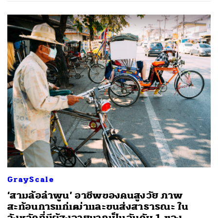
GrayScale
‘สามล้อลำพูน’ อาชีพของคนสูงวัย ภาพ
สะท้อนการแก่เฒ่าและขนส่งสาธารณะ ใน
จังหวัดที่มีผู้สูงอายุมากเป็นอันดับ 1 ของ